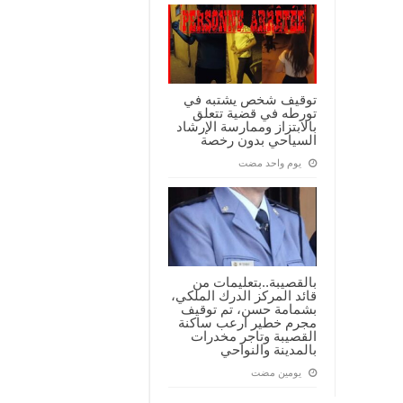
توقيف شخص يشتبه في
تورطه في قضية تتعلق
بالابتزاز وممارسة الإرشاد
السياحي بدون رخصة
‏يوم واحد مضت
بالقصيبة..بتعليمات من
قائد المركز الدرك الملكي،
بشمامة حسن، تم توقيف
مجرم خطير ارعب ساكنة
القصيبة وتاجر مخدرات
بالمدينة والنواحي
‏يومين مضت