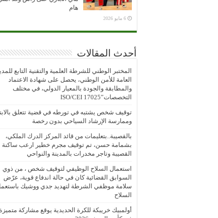
هام
6 مايو 2026
أحدث المقالات
المختبر الوطني للشرطة العلمية والتقنية التابع للمدي
العامة للأمن الوطني، يحصل على شهادة الاعتماد
والمطابقة والجودة بالمعيار الدولي، في مختلف
التخصصات”ISO/CEI 17025
توقيف شخص يشتبه في تورطه في قضية تتعلق بالابتز
وممارسة الإرشاد السياحي بدون رخصة
بالقصيبة..بتعليمات من قائد المركز الدرك الملكي،
بشمامة حسن، تم توقيف مجرم خطير ارعب ساكنة
القصيبة وتاجر مخدرات بالمدينة والنواحي
استعمال السلاح الوظيفي لتوقيف شخص ، من ذوي
السوابق القضائية كان في حالة اندفاع قوية، عرّض
سلامة موظفي الشرطة لتهديد جدي ووشيك باستعما
السلاح
أولمبيك خريبكة للكرة الحديدية يوقع مشاركة متميزة