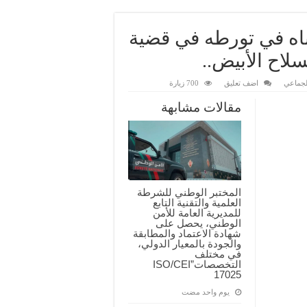
باه في تورطه في قضية
لاح الأبيض..
لجماعي
اضف تعليق
700 زيارة
مقالات مشابهة
المختبر الوطني للشرطة
العلمية والتقنية التابع
للمديرية العامة للأمن
الوطني، يحصل على
شهادة الاعتماد والمطابقة
والجودة بالمعيار الدولي،
في مختلف
التخصصات”ISO/CEI
17025
‏يوم واحد مضت