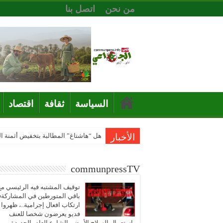
من نحن
اتصل بنا
السياسة
ثقافة
اقتصاد
الأخبار
هل “هاشتاغ” المطالبة بتخفيض أثمنة 
communpressTV
توقيف المشتبه فيه الرئيسي مع
باقي المتورطين في المشاركة
ارتكاب افعال إجرامية..، ظهروا
فديو يعرضون شخصا للعنف
باستعمال السلاح الأبيض بالشارع العام بالجديدة..