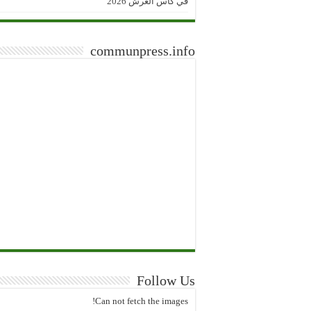
في كأس العرش 2026
communpress.info
Follow Us
Can not fetch the images!