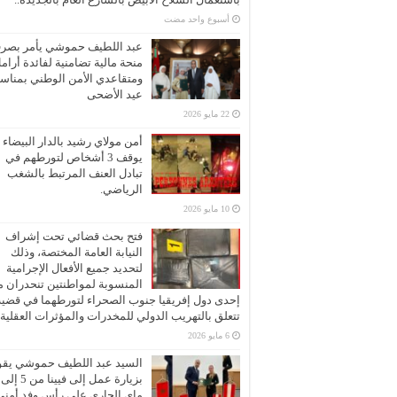
‏أسبوع واحد مضت
عبد اللطيف حموشي يأمر بصر
منحة مالية تضامنية لفائدة أرام
ومتقاعدي الأمن الوطني بمناسب
عيد الأضحى
22 مايو 2026
أمن مولاي رشيد بالدار البيضاء
يوقف 3 أشخاص لتورطهم في
تبادل العنف المرتبط بالشغب
الرياضي.
10 مايو 2026
فتح بحث قضائي تحت إشراف
النيابة العامة المختصة، وذلك
لتحديد جميع الأفعال الإجرامية
المنسوبة لمواطنتين تنحدران 
إحدى دول إفريقيا جنوب الصحراء لتورطهما في قضية
تتعلق بالتهريب الدولي للمخدرات والمؤثرات العقلية
6 مايو 2026
السيد عبد اللطيف حموشي يقو
ماي الجاري على رأس وفد أمني