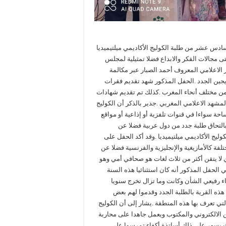
دس عشر من طلبة الكوليج الأكاديمي ميلتيميديا
ى مجالات الفكر والابداع فضلا تمثيلية لمجلس
الاعلامي المعروف أحمد الصبار عبر مكالمة
جين الجدد .الحفل المذكور شهد تقديم فقرات
من مختلف أنحاء المغرب .كذلك تم تقديم شهادات
شهد الاعلامي المغربي .جدير بالذكر أن الكوليج
ساحة سواءا في قنوات تلفزية أو إذاعية أو مواقع
بالتحاق طلبة جدد من دول عربية فضلا عن
ليج الأكاديمي ميلتيميديا .وقد أكد الحفل على
ة كالأمازيغية والإنجليزية والفرنسية فضلا عن
ي لا يتقن أكثر من ثلاث لغات هو صحافي أمي وهو
لحفل المذكور أنه كان استثنائيا هذه السنة
 رفيعي الشأن وكانت وما تزال تخرج سنويا
ذه القرية بالطلبة الجدد وقدموا لهم بعض
لتي تعرف بها هذه المنطقة .يشار إلى أن الكوليج
 الالكتروني والمكتوب ويعمل جاهدا على محاربة
ث يسهر على ذلك أساتذة أكفاء تمرسوا على