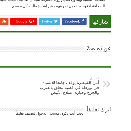
الصحافة لعقود ويضعون تجربتهم رهن إشارة طلبته كل موسم .
Google +
Twitter
Facebook
شاركها
عن Zwawi
السابق
أمن القنيطرة يوقف جانحا للاشتباه
في تورطه في قضية تتعلق بالضرب
والجرح وحيازة السلاح الأبيض..
اترك تعليقاً
يجب أنت تكون
مسجل الدخول
لتضيف تعليقاً.