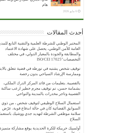
هام
6 مايو 2026
أحدث المقالات
المختبر الوطني للشرطة العلمية والتقنية التابع للمدي
العامة للأمن الوطني، يحصل على شهادة الاعتماد
والمطابقة والجودة بالمعيار الدولي، في مختلف
التخصصات”ISO/CEI 17025
توقيف شخص يشتبه في تورطه في قضية تتعلق بالابتز
وممارسة الإرشاد السياحي بدون رخصة
بالقصيبة..بتعليمات من قائد المركز الدرك الملكي،
بشمامة حسن، تم توقيف مجرم خطير ارعب ساكنة
القصيبة وتاجر مخدرات بالمدينة والنواحي
استعمال السلاح الوظيفي لتوقيف شخص ، من ذوي
السوابق القضائية كان في حالة اندفاع قوية، عرّض
سلامة موظفي الشرطة لتهديد جدي ووشيك باستعما
السلاح
أولمبيك خريبكة للكرة الحديدية يوقع مشاركة متميزة