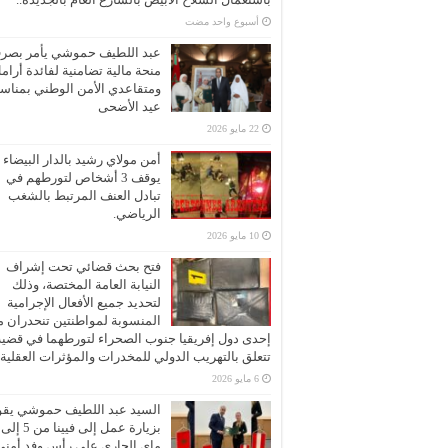
‏أسبوع واحد مضت
عبد اللطيف حموشي يأمر بصر
منحة مالية تضامنية لفائدة أرام
ومتقاعدي الأمن الوطني بمناسب
عيد الأضحى
22 مايو 2026
أمن مولاي رشيد بالدار البيضاء
يوقف 3 أشخاص لتورطهم في
تبادل العنف المرتبط بالشغب
الرياضي.
10 مايو 2026
فتح بحث قضائي تحت إشراف
النيابة العامة المختصة، وذلك
لتحديد جميع الأفعال الإجرامية
المنسوبة لمواطنتين تنحدران 
إحدى دول إفريقيا جنوب الصحراء لتورطهما في قضية
تتعلق بالتهريب الدولي للمخدرات والمؤثرات العقلية
6 مايو 2026
السيد عبد اللطيف حموشي يقو
ماي الجاري على رأس وفد أمني