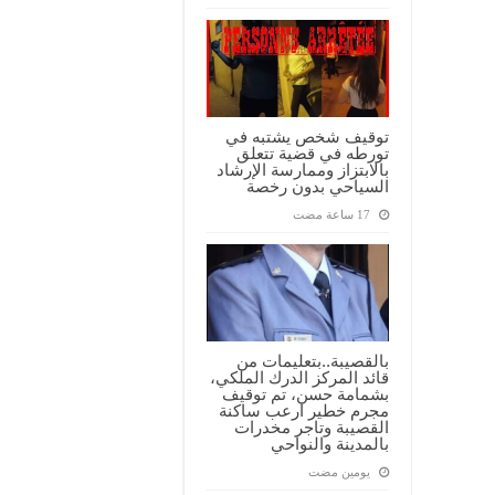
توقيف شخص يشتبه في
تورطه في قضية تتعلق
بالابتزاز وممارسة الإرشاد
السياحي بدون رخصة
بالقصيبة..بتعليمات من
قائد المركز الدرك الملكي،
بشمامة حسن، تم توقيف
مجرم خطير ارعب ساكنة
القصيبة وتاجر مخدرات
بالمدينة والنواحي
‏يومين مضت