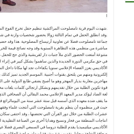
ا
.شهدت اليوم قرية تامصلوحت المراكشية تنظيم حفل تخرج الفوج السا
.وقد انطلق الحفل في تمام الثالثة زوالا بحضور شخصيات وازنة في شت
جماعة تامصلوحت فضلا عن تعاونية آرتيساج المصلوحية .هذا وقد حضر 
مباشرة من منظمي هذه التظاهرة السنوية وقد وجه نصائح قيمة للخري
متنوعة أمتعت الحضور الذي ملأ جنبات دار لقريشية والذي حج للحفل 
في حق مكرمي الدورة الجديدة والذين ساهموا بشكل كبير في إثراء الم
الأكاديمي يعزز الفضاء الإعلامي سنويا بكفاءات تجد لها مكانا داخل ال
إلكترونية ومنهم من يلتحق بقنوات أجنبية .الموسم الجديد تميز كذلك 
مهاجرين مغاربة بديار المهجر وهو ما أصبح يضفي طابع الدولية على الكو
قوة تكوين الطلبة من خلال تقديمهم وبشكل ارتجالي كلمات بلغات مختلف
لغة الضاد ليؤكد مدير المعهد الإعلامي محمد البقالي أن الصحافي الذ
ما يقف ضده معهده الذي أسسه قبل ستة عشر سنة من اليومالرائع في ا
حيث قرر منظموه أن ينظم بقرية تامصلوحت التي أنتجت علماء وفقهاء
عشرات الطلبة من خلال دور القرآن التي تحتضنها ، وقد احتفى سكان ه
انتاجات المنطقة من فخار ونسيج وهدايا أخرى من الصناعة التقليدية ا
الأكاديمي ميلتيميديا يقدم للطلبة دروسا في السمعي البصري فضلا عن
صحافة التفاهة ويحاول تقديم رؤية مشرفة لميدان صاحبة الجلالة بحي