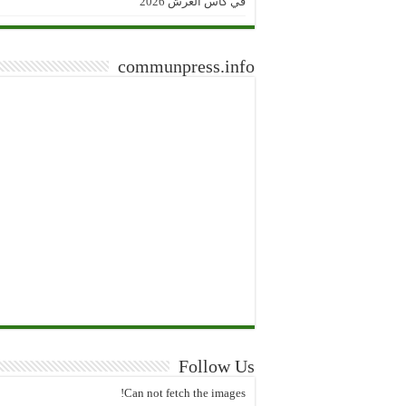
في كأس العرش 2026
communpress.info
Follow Us
Can not fetch the images!