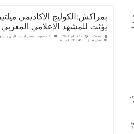
بمراكش:الكوليج الأكاديمي ميلتيمي
ف
ل
يؤثت للمشهد الإعلامي المغربي
ة
Zwawi
17 فبراير 2024
communpressTV
,
أمنيات
,
الرأي والرأي
اضف تعليق
4,195 زيارة
من
م
بزيارة عمل إلى فيينا من 5 إلى 7