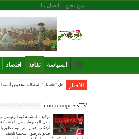
من نحن
اتصل بنا
السياسة
ثقافة
اقتصاد
الأخبار
هل “هاشتاغ” المطالبة بتخفيض أثمنة 
communpressTV
توقيف المشتبه فيه الرئيسي مع
باقي المتورطين في المشاركة
ارتكاب افعال إجرامية..، ظهروا
فديو يعرضون شخصا للعنف
باستعمال السلاح الأبيض بالشارع العام بالجديدة..