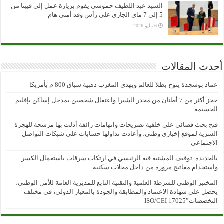
السيد عبد اللطيف حموشي يقوم بزيارة عمل إلى فيينا من
5 إلى 7 ماي الجاري على رأس وفد أمني هام
6 مايو 2026
أحدث المقالات
عماد بوشجدة يتوج بطلا للعالم ويهدي المغرب ذهبية سباق 800 م بأمريكا
حجز أكثر من 7 أطنان من مخدر الشيرا واعتقال شخصين بمدخل إساكن بإقليم
الحسيمة
فتح بحث قضائي على خلفية تصريحات واتهامات زائفة أدلت بها مرشحة للهجرة
السرية لموقع إخباري وطني، وأعادت تداولها حسابات على شبكات التواصل
الاجتماعي
بالجديدة..توقيف المشتبه فيه الرئيسي في ارتكاب سرقات باستعمال الكسر
واستخدام مفاتيح مزورة من داخل محلات سكنية..
المختبر الوطني للشرطة العلمية والتقنية التابع للمديرية العامة للأمن الوطني،
يحصل على شهادة الاعتماد والمطابقة والجودة بالمعيار الدولي، في مختلف
التخصصات”ISO/CEI 17025