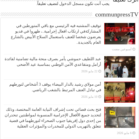
يجب أنت تكون
مسجل الدخول
لتضيف تعليقاً.
communpressTV
توقيف المشتبه فيه الرئيسي مع باقي المتورطين في
المشاركةفي ارتكاب افعال إجرامية..، ظهروا في فديو
يعرضون شخصا للعنف باستعمال السلاح الأبيض بالشارع
العام بالجديدة..
‏أسبوعين مضت
عبد اللطيف حموشي يأمر بصرف منحة مالية تضامنية لفائدة
أرامل ومتقاعدي الأمن الوطني بمناسبة عيد الأضحى
22 مايو 2026
أمن مولاي رشيد بالدار البيضاء يوقف 3 أشخاص لتورطهم
في تبادل العنف المرتبط بالشغب الرياضي.
10 مايو 2026
فتح بحث قضائي تحت إشراف النيابة العامة المختصة، وذلك
لتحديد جميع الأفعال الإجرامية المنسوبة لمواطنتين تنحدران
من إحدى دول إفريقيا جنوب الصحراء لتورطهما في قضية
تتعلق بالتهريب الدولي للمخدرات والمؤثرات العقلية
6 مايو 2026