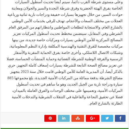
وعلى مستوى شرطة القرب دائما، سيتم أيضا تحديث أسطول السيارات
الخاصة بفرق الهيئة الحضرية وفرق شرطة النجدة والسير والجولان ومعاينة
حوادث السير، من خلال تجهيزها بسيارات خفيفة ودراجات نارية ثنائية ورباعية
العجلات من مختلف السعات والأحجام، تهدف للرقي بخدمات الأمن الوطني
بالشارع العام، والاستجابة لتطلعات المواطنين وانتظاراتهم من المرفق العام
الشرطي.وفي المقابل، سيتضمن مخطط تحديث أسطول المركبات تعزيز
المصالح المركزية للأمن الوطني بسيارات ومركبات خاصة جديدة، من بينها
مركبات مخصصة للفرق التقنية والهندسية المكلفة بإدارة النظم المعلوماتية،
وشبكات الاتصال اللاسلكي، وأخرى خاصة بفرق الحماية المقربة والأسفار
الرسمية والفرقة الوطنية للشرطة القضائية وحماية المنشآت الحساسة، فضلا
عن تعزيز مصالح الصحة التابعة للشرطة بسيارات إسعاف كاملة التجهيز. حري
بالذكر أيضا، أن المديرية العامة للأمن الوطني قامت خلال سنة 2023 بتجهيز
مصالح الشرطة بدفعة مماثلة من المركبات الأمنية الجديدة، بلغ مجموعها 885
سيارة ودراجة نارية من الجيل الجديد، وهو ما ساهم في تحديث أسطول
المركبات الأمنية، وتعميمها على مختلف الوحدات والفرق العاملة بالميدان،
فضلا عن تحقيق النجاعة والفاعلية في التنقلات الشرطية والتدخلات الأمنية
الطارئة بالشارع العام.