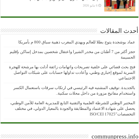
6 مايو 2026
أحدث المقالات
عماد بوشجدة يتوج بطلا للعالم ويهدي المغرب ذهبية سباق 800 م بأمريكا
حجز أكثر من 7 أطنان من مخدر الشيرا واعتقال شخصين بمدخل إساكن بإقليم
الحسيمة
فتح بحث قضائي على خلفية تصريحات واتهامات زائفة أدلت بها مرشحة للهجرة
السرية لموقع إخباري وطني، وأعادت تداولها حسابات على شبكات التواصل
الاجتماعي
بالجديدة..توقيف المشتبه فيه الرئيسي في ارتكاب سرقات باستعمال الكسر
واستخدام مفاتيح مزورة من داخل محلات سكنية..
المختبر الوطني للشرطة العلمية والتقنية التابع للمديرية العامة للأمن الوطني،
يحصل على شهادة الاعتماد والمطابقة والجودة بالمعيار الدولي، في مختلف
التخصصات”ISO/CEI 17025
communpress.info