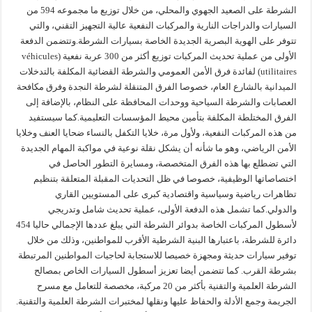
الشرطة على الصعيد الجهوي والمحلي، من خلال توزيع ما مجموعه 594 من
السيارات والدراجات النارية والمركبات النفعية عالية التجهيز التقني، والتي
تتوفر على الهوية البصرية الجديدة الخاصة بسيارات الشرطة.وتتضمن الدفعة
الأولى من عملية تحديث المركبات توزيع أكثر من 300 عربة نفعية (véhicules
utilitaires) لفائدة فرق الأمن العمومي والشرطة القضائية المكلفة بالتدخلات
الميدانية بالشارع العام، خصوصا الفرق المتنقلة لشرطة النجدة وفرق مكافحة
العصابات والشرطة السياحية ووحدات المحافظة على النظام، بالإضافة إلى
الفرق المختلطة المكلفة بتأمين محيط المؤسسات التعليمية.كما سيستفيد
من هذه المركبات النفعية، ولأول مرة، خلايا التكفل بالنساء ضحايا العنف وخلايا
الأمن الرياضي، وهو ما شأنه أن يشكل نقلة نوعية في مواكبة المهام الجديدة
التي تضطلع بها هذه الفرق المتخصصة، ومسايرة التطور الحاصل في
اختصاصاتها الوظيفية، خصوصا في ظل التحديات المقبلة المتعلقة بتنظيم
تظاهرات رياضية وسياسية واقتصادية كبرى على المستويين القاري
والدولي.كما تشمل هذه الدفعة الأولى، عملية تحديث شامل وتدريجي
لأسطول المركبات الخاصة بدوائر الشرطة التي يبلغ عددها الإجمالي حاليا 454
دائرة للشرطة، باعتبارها البنية الشرطية الأقرب للمواطنين، وذلك من خلال
توفير سيارات حديثة ومجهزة خصيصا للاستجابة لحاجيات المواطنين المرتبطة
بشرطة القرب. كما تتضمن أيضا تعزيز أسطول السيارات الخاص بمصالح
الشرطة العلمية والتقنية بأكثر من 20 مركبة، مخصصة للتعامل مع مسرح
الجريمة وجمع الأدلة والحفاظ عليها ونقلها لمختبرات الشرطة العلمية والتقنية.