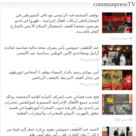
communpressTV
توقيف المشتبه فيه الرئيسي مع باقي المتورطين في
المشاركةفي ارتكاب افعال إجرامية..، ظهروا في فديو
يعرضون شخصا للعنف باستعمال السلاح الأبيض بالشارع
العام بالجديدة..
‏أسبوعين مضت
عبد اللطيف حموشي يأمر بصرف منحة مالية تضامنية لفائدة
أرامل ومتقاعدي الأمن الوطني بمناسبة عيد الأضحى
22 مايو 2026
أمن مولاي رشيد بالدار البيضاء يوقف 3 أشخاص لتورطهم
في تبادل العنف المرتبط بالشغب الرياضي.
10 مايو 2026
فتح بحث قضائي تحت إشراف النيابة العامة المختصة، وذلك
لتحديد جميع الأفعال الإجرامية المنسوبة لمواطنتين تنحدران
من إحدى دول إفريقيا جنوب الصحراء لتورطهما في قضية
تتعلق بالتهريب الدولي للمخدرات والمؤثرات العقلية
6 مايو 2026
السيد عبد اللطيف حموشي يقوم بزيارة عمل إلى فيينا من
5 إلى 7 ماي الجاري على رأس وفد أمني هام