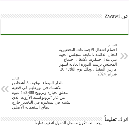
عن Zwawi
السابق
اختتام اشغال الاجتماعات التحضيرية
للجان الدائمة ،التابعة لمجلس الجهة
بني ملال خنيفرة، لأشغال اجتماع
المجلس برسم الدورة العادية لشهر
مارس المقبل، وذلك يوم الثلاثاء 20
فبراير 2024
التالي
بالدار البيضاء: توقيف 5 أشخاص
للاشتباه في تورطهم في قضية
تتعلق بحيازة وترويج 150.400 عبوة
من غاز “بروتوكسيد الأزوت الذي
يشتبه في تسخيره في التخدير خارج
نطاق استعماله الأصلي
اترك تعليقاً
يجب أنت تكون
مسجل الدخول
لتضيف تعليقاً.