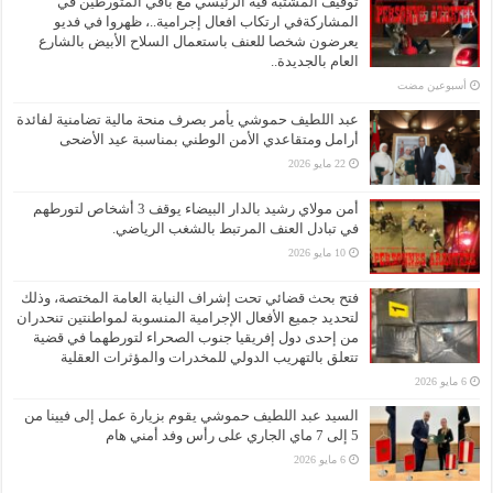
توقيف المشتبه فيه الرئيسي مع باقي المتورطين في
المشاركةفي ارتكاب افعال إجرامية..، ظهروا في فديو
يعرضون شخصا للعنف باستعمال السلاح الأبيض بالشارع
العام بالجديدة..
‏أسبوعين مضت
عبد اللطيف حموشي يأمر بصرف منحة مالية تضامنية لفائدة
أرامل ومتقاعدي الأمن الوطني بمناسبة عيد الأضحى
22 مايو 2026
أمن مولاي رشيد بالدار البيضاء يوقف 3 أشخاص لتورطهم
في تبادل العنف المرتبط بالشغب الرياضي.
10 مايو 2026
فتح بحث قضائي تحت إشراف النيابة العامة المختصة، وذلك
لتحديد جميع الأفعال الإجرامية المنسوبة لمواطنتين تنحدران
من إحدى دول إفريقيا جنوب الصحراء لتورطهما في قضية
تتعلق بالتهريب الدولي للمخدرات والمؤثرات العقلية
6 مايو 2026
السيد عبد اللطيف حموشي يقوم بزيارة عمل إلى فيينا من
5 إلى 7 ماي الجاري على رأس وفد أمني هام
6 مايو 2026