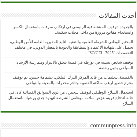
أحدث المقالات
بالجديدة..توقيف المشتبه فيه الرئيسي في ارتكاب سرقات باستعمال الكسر
واستخدام مفاتيح مزورة من داخل محلات سكنية..
المختبر الوطني للشرطة العلمية والتقنية التابع للمديرية العامة للأمن الوطني،
يحصل على شهادة الاعتماد والمطابقة والجودة بالمعيار الدولي، في مختلف
التخصصات”ISO/CEI 17025
توقيف شخص يشتبه في تورطه في قضية تتعلق بالابتزاز وممارسة الإرشاد
السياحي بدون رخصة
بالقصيبة..بتعليمات من قائد المركز الدرك الملكي، بشمامة حسن، تم توقيف
مجرم خطير ارعب ساكنة القصيبة وتاجر مخدرات بالمدينة والنواحي
استعمال السلاح الوظيفي لتوقيف شخص ، من ذوي السوابق القضائية كان في
حالة اندفاع قوية، عرّض سلامة موظفي الشرطة لتهديد جدي ووشيك باستعمال
السلاح
communpress.info