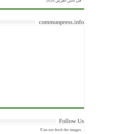
في كأس العرش 2026
communpress.info
Follow Us
Can not fetch the images!