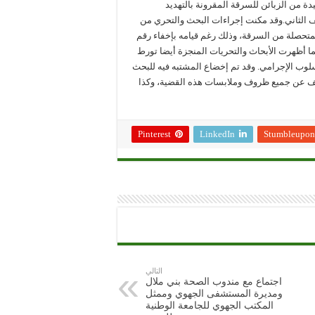
 من الزبائن للسرقة المقرونة بالتهديد
نف الثاني.وقد مكنت إجراءات البحث والتحري من
لمتحصلة من السرقة، وذلك رغم قيامه بإخفاء رقم
 أظهرت الأبحاث والتحريات المنجزة أيضا تورط
ب الإجرامي. وقد تم إخضاع المشتبه فيه للبحث
شف عن جميع ظروف وملابسات هذه القضية، وكذا
Pinterest
LinkedIn
Stumbleupon
التالي
اجتماع مع مندوب الصحة بني ملال
ومديرة المستشفى الجهوي وممثل
المكتب الجهوي للجامعة الوطنية