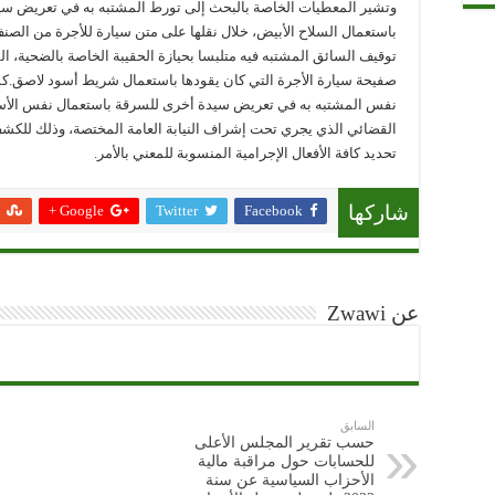
وتشير المعطيات الخاصة بالبحث إلى تورط المشتبه به في تعريض سيدة
باستعمال السلاح الأبيض، خلال نقلها على متن سيارة للأجرة من الص
توقيف السائق المشتبه فيه متلبسا بحيازة الحقيبة الخاصة بالضحية، ا
صفيحة سيارة الأجرة التي كان يقودها باستعمال شريط أسود لاصق.كما
نفس المشتبه به في تعريض سيدة أخرى للسرقة باستعمال نفس الأسلو
القضائي الذي يجري تحت إشراف النيابة العامة المختصة، وذلك للك
تحديد كافة الأفعال الإجرامية المنسوبة للمعني بالأمر.
Google +
Twitter
Facebook
شاركها
عن Zwawi
السابق
حسب تقرير المجلس الأعلى
للحسابات حول مراقبة مالية
الأحزاب السياسية عن سنة