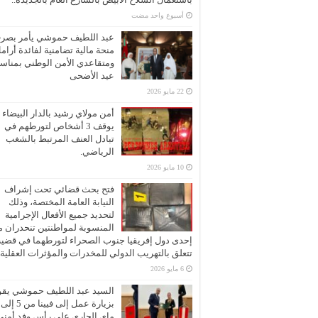
‏أسبوع واحد مضت
عبد اللطيف حموشي يأمر بصر
منحة مالية تضامنية لفائدة أرام
ومتقاعدي الأمن الوطني بمناسب
عيد الأضحى
22 مايو 2026
أمن مولاي رشيد بالدار البيضاء
يوقف 3 أشخاص لتورطهم في
تبادل العنف المرتبط بالشغب
الرياضي.
10 مايو 2026
فتح بحث قضائي تحت إشراف
النيابة العامة المختصة، وذلك
لتحديد جميع الأفعال الإجرامية
المنسوبة لمواطنتين تنحدران 
إحدى دول إفريقيا جنوب الصحراء لتورطهما في قضية
تتعلق بالتهريب الدولي للمخدرات والمؤثرات العقلية
6 مايو 2026
السيد عبد اللطيف حموشي يقو
ماي الجاري على رأس وفد أمني