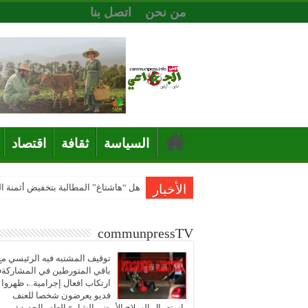
من نحن
اتصل بنا
السياسة
ثقافة
اقتصاد
الأخبار
هل “هاشتاغ” المطالبة بتخفيض أثمنة 
communpressTV
توقيف المشتبه فيه الرئيسي مع
باقي المتورطين في المشاركة
ارتكاب افعال إجرامية..، ظهروا
فديو يعرضون شخصا للعنف
باستعمال السلاح الأبيض بالشارع العام بالجديدة..