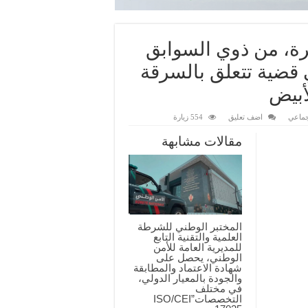
رة، من ذوي السوابق
 قضية تتعلق بالسرقة
أبيض
جماعي
اضف تعليق
554 زيارة
مقالات مشابهة
المختبر الوطني للشرطة
العلمية والتقنية التابع
للمديرية العامة للأمن
الوطني، يحصل على
شهادة الاعتماد والمطابقة
والجودة بالمعيار الدولي،
في مختلف
التخصصات”ISO/CEI