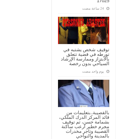
17025
توقيف شخص يشتبه في
تورطه في قضية تتعلق
بالابتزاز وممارسة الإرشاد
السياحي بدون رخصة
‏يوم واحد مضت
بالقصيبة..بتعليمات من
قائد المركز الدرك الملكي،
بشمامة حسن، تم توقيف
مجرم خطير ارعب ساكنة
القصيبة وتاجر مخدرات
بالمدينة والنواحي