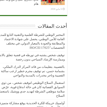
هام
6 مايو 2026
أحدث المقالات
المختبر الوطني للشرطة العلمية والتقنية التابع للمدي
العامة للأمن الوطني، يحصل على شهادة الاعتماد
والمطابقة والجودة بالمعيار الدولي، في مختلف
التخصصات”ISO/CEI 17025
توقيف شخص يشتبه في تورطه في قضية تتعلق بالابتز
وممارسة الإرشاد السياحي بدون رخصة
بالقصيبة..بتعليمات من قائد المركز الدرك الملكي،
بشمامة حسن، تم توقيف مجرم خطير ارعب ساكنة
القصيبة وتاجر مخدرات بالمدينة والنواحي
استعمال السلاح الوظيفي لتوقيف شخص ، من ذوي
السوابق القضائية كان في حالة اندفاع قوية، عرّض
سلامة موظفي الشرطة لتهديد جدي ووشيك باستعما
السلاح
أولمبيك خريبكة للكرة الحديدية يوقع مشاركة متميزة