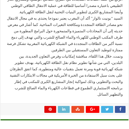
الطبيعي باعتباره مصدرا أساسيا للطاقة في عملية الانتقال الطاقي الوطني
وأيضا المشاريع الكبرى لتطوير البنيات التحتية لنقل الطاقة الكهربائية.
السيد “بونيت تالوار” أكد أن المغرب يعتبر نموذجا يحتذى به في مجال الانتقال
نحو مصادر الطاقة المتجددة ومكافحة التغيرات المناخية. كما أشار في معرض
حديثه إلى أن المحادثات المتميزة والمتمحورة حول البرامج المطورة من
طرف المكتب الوطني للكهرباء والماء الصالح للشرب والتي تهدف إلى دمج
نسبة أكبر من الطاقات المتجددة في الشبكة الكهربائية المغربية تشكل فرصة
ممتازة لتوطيد التعاون المستقبلي بين الطرفين.
وتمت، خلال هذا اللقاء، مناقشة إمكانيات وفرص التعاون الجديدة، بين
البلدين، التي من شأنها تطوير نظام نقل الطاقة الكهربائية، بهدف تطوير
شبكة كهربائية قوية ومرنة تعمل بتقنيات عالية ومتطورة، كما اتفق الطرفان
على بحث سبل الاستفادة من الخبرة الأمريكية في مجالات الابتكارات التقنية
والبحث والتطوير، وذلك لمواكبة إنجاز المشاريع الكبرى للمكتب في إطار
برنامجه الاستثماري الطموح في قطاعات الكهرباء والماء الصالح للشرب
والتطهير السائل.