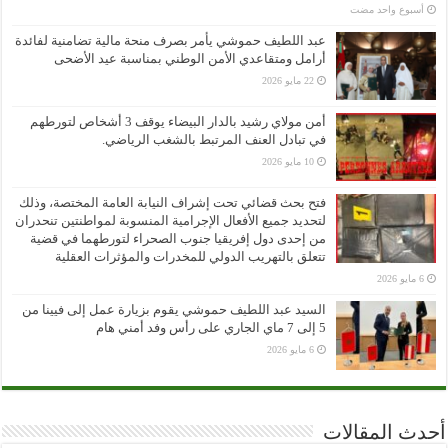
‏أسبوع واحد مضت
عبد اللطيف حموشي يأمر بصرف منحة مالية تضامنية لفائدة
أرامل ومتقاعدي الأمن الوطني بمناسبة عيد الأضحى
22 مايو 2026
أمن مولاي رشيد بالدار البيضاء يوقف 3 أشخاص لتورطهم
في تبادل العنف المرتبط بالشغب الرياضي.
10 مايو 2026
فتح بحث قضائي تحت إشراف النيابة العامة المختصة، وذلك
لتحديد جميع الأفعال الإجرامية المنسوبة لمواطنتين تنحدران
من إحدى دول إفريقيا جنوب الصحراء لتورطهما في قضية
تتعلق بالتهريب الدولي للمخدرات والمؤثرات العقلية
6 مايو 2026
السيد عبد اللطيف حموشي يقوم بزيارة عمل إلى فيينا من
5 إلى 7 ماي الجاري على رأس وفد أمني هام
6 مايو 2026
أحدث المقالات