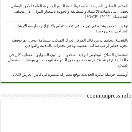
المختبر الوطني للشرطة العلمية والتقنية التابع للمديرية العامة للأمن الوطني،
يحصل على شهادة الاعتماد والمطابقة والجودة بالمعيار الدولي، في مختلف
التخصصات”ISO/CEI 17025
توقيف شخص يشتبه في تورطه في قضية تتعلق بالابتزاز وممارسة الإرشاد
السياحي بدون رخصة
بالقصيبة..بتعليمات من قائد المركز الدرك الملكي، بشمامة حسن، تم توقيف
مجرم خطير ارعب ساكنة القصيبة وتاجر مخدرات بالمدينة والنواحي
استعمال السلاح الوظيفي لتوقيف شخص ، من ذوي السوابق القضائية كان في
حالة اندفاع قوية، عرّض سلامة موظفي الشرطة لتهديد جدي ووشيك باستعمال
السلاح
أولمبيك خريبكة للكرة الحديدية يوقع مشاركة متميزة في كأس العرش 2026
communpress.info