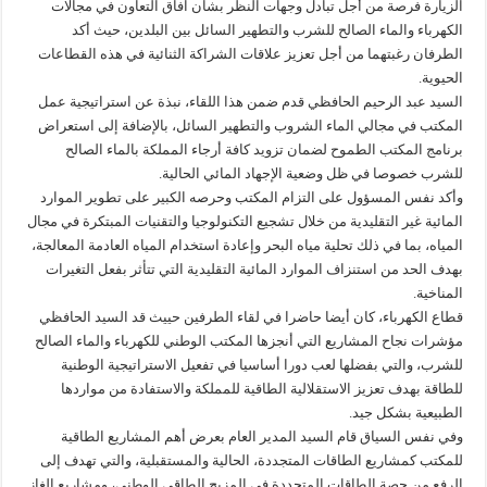
الزيارة فرصة من أجل تبادل وجهات النظر بشأن آفاق التعاون في مجالات
الكهرباء والماء الصالح للشرب والتطهير السائل بين البلدين، حيث أكد
الطرفان رغبتهما من أجل تعزيز علاقات الشراكة الثنائية في هذه القطاعات
الحيوية.
السيد عبد الرحيم الحافظي قدم ضمن هذا اللقاء، نبذة عن استراتيجية عمل
المكتب في مجالي الماء الشروب والتطهير السائل، بالإضافة إلى استعراض
برنامج المكتب الطموح لضمان تزويد كافة أرجاء المملكة بالماء الصالح
للشرب خصوصا في ظل وضعية الإجهاد المائي الحالية.
وأكد نفس المسؤول على التزام المكتب وحرصه الكبير على تطوير الموارد
المائية غير التقليدية من خلال تشجيع التكنولوجيا والتقنيات المبتكرة في مجال
المياه، بما في ذلك تحلية مياه البحر وإعادة استخدام المياه العادمة المعالجة،
بهدف الحد من استنزاف الموارد المائية التقليدية التي تتأثر بفعل التغيرات
المناخية.
قطاع الكهرباء، كان أيضا حاضرا في لقاء الطرفين حييث قد السيد الحافظي
مؤشرات نجاح المشاريع التي أنجزها المكتب الوطني للكهرباء والماء الصالح
للشرب، والتي بفضلها لعب دورا أساسيا في تفعيل الاستراتيجية الوطنية
للطاقة بهدف تعزيز الاستقلالية الطاقية للمملكة والاستفادة من مواردها
الطبيعية بشكل جيد.
وفي نفس السياق قام السيد المدير العام بعرض أهم المشاريع الطاقية
للمكتب كمشاريع الطاقات المتجددة، الحالية والمستقبلية، والتي تهدف إلى
الرفع من حصة الطاقات المتجددة في المزيج الطاقي الوطني، ومشاريع الغاز