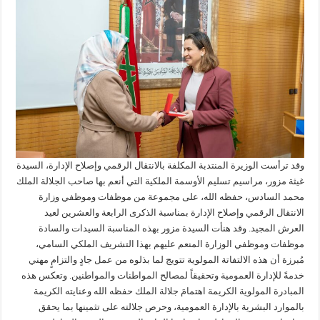
وقد ترأست الوزيرة المنتدبة المكلفة بالانتقال الرقمي وإصلاح الإدارة، السيدة
غيثة مزور، مراسيم تسليم الأوسمة الملكية التي أنعم بها صاحب الجلالة الملك
محمد السادس، حفظه الله، على مجموعة من موظفات وموظفي وزارة
الانتقال الرقمي وإصلاح الإدارة بمناسبة الذكرى الرابعة والعشرين لعيد
العرش المجيد. وقد هنأت السيدة مزور بهذه المناسبة السيدات والسادة
موظفات وموظفي الوزارة المنعم عليهم بهذا التشريف الملكي السامي،
مُبرزة أن هذه الالتفاتة المولوية تتويج لما بذلوه من عمل جادٍ والتزامٍ مهني
خدمةً للإدارة العمومية وتحقيقاً لمصالح المواطنات والمواطنين. وتعكس هذه
المبادرة المولوية الكريمة اهتمامَ جلالة الملك حفظه الله وعنايته الكريمة
بالموارد البشرية بالإدارة العمومية، وحرص جلالته على تثمينها بما يحقق