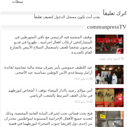
سطات
اترك تعليقاً
يجب أنت تكون
مسجل الدخول
لتضيف تعليقاً.
communpressTV
توقيف المشتبه فيه الرئيسي مع باقي المتورطين في
المشاركةفي ارتكاب افعال إجرامية..، ظهروا في فديو
يعرضون شخصا للعنف باستعمال السلاح الأبيض بالشارع
العام بالجديدة..
‏أسبوع واحد مضت
عبد اللطيف حموشي يأمر بصرف منحة مالية تضامنية لفائدة
أرامل ومتقاعدي الأمن الوطني بمناسبة عيد الأضحى
22 مايو 2026
أمن مولاي رشيد بالدار البيضاء يوقف 3 أشخاص لتورطهم
في تبادل العنف المرتبط بالشغب الرياضي.
10 مايو 2026
فتح بحث قضائي تحت إشراف النيابة العامة المختصة، وذلك
لتحديد جميع الأفعال الإجرامية المنسوبة لمواطنتين تنحدران
من إحدى دول إفريقيا جنوب الصحراء لتورطهما في قضية