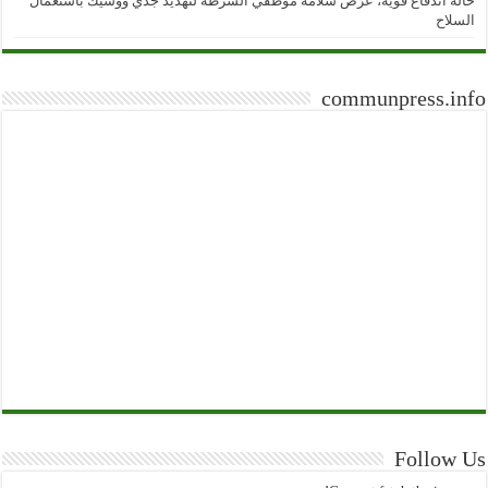
حالة اندفاع قوية، عرّض سلامة موظفي الشرطة لتهديد جدي ووشيك باستعمال
السلاح
communpress.info
Follow Us