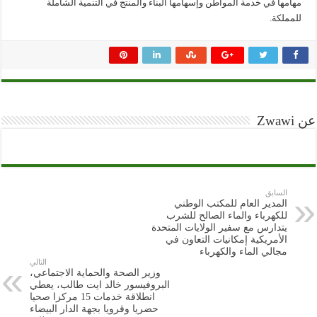
مهامها في خدمة المواطن وإسهامها البناء والمنتج في التنمية الشاملة
للمملكة.
عن Zwawi
السابق
المدير العام للمكتب الوطني
للكهرباء والماء الصالح للشرب
يتدارس مع سفير الولايات المتحدة
الأمريكية إمكانيات التعاون في
مجالي الماء والكهرباء
التالي
وزير الصحة والحماية الاجتماعي،
البروفيسور خالد ايت طالب، يعطي
انطلاقة خدمات 15 مركزا صحيا
حضريا وقرويا بجهة الدار البيضاء