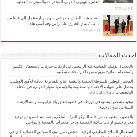
تتعلق بالتهريب الدولي للمخدرات والمؤثرات العقلية
6 مايو 2026
السيد عبد اللطيف حموشي يقوم بزيارة عمل إلى فيينا من
5 إلى 7 ماي الجاري على رأس وفد أمني هام
6 مايو 2026
أحدث المقالات
بالجديدة..توقيف المشتبه فيه الرئيسي في ارتكاب سرقات باستعمال الكسر
واستخدام مفاتيح مزورة من داخل محلات سكنية..
المختبر الوطني للشرطة العلمية والتقنية التابع للمديرية العامة للأمن الوطني،
يحصل على شهادة الاعتماد والمطابقة والجودة بالمعيار الدولي، في مختلف
التخصصات”ISO/CEI 17025
توقيف شخص يشتبه في تورطه في قضية تتعلق بالابتزاز وممارسة الإرشاد
السياحي بدون رخصة
بالقصيبة..بتعليمات من قائد المركز الدرك الملكي، بشمامة حسن، تم توقيف
مجرم خطير ارعب ساكنة القصيبة وتاجر مخدرات بالمدينة والنواحي
استعمال السلاح الوظيفي لتوقيف شخص ، من ذوي السوابق القضائية كان في