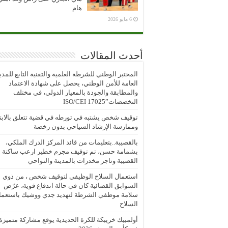
هام
6 مايو 2026
أحدث المقالات
المختبر الوطني للشرطة العلمية والتقنية التابع للمدي
العامة للأمن الوطني، يحصل على شهادة الاعتماد
والمطابقة والجودة بالمعيار الدولي، في مختلف
التخصصات”ISO/CEI 17025
توقيف شخص يشتبه في تورطه في قضية تتعلق بالابتز
وممارسة الإرشاد السياحي بدون رخصة
بالقصيبة..بتعليمات من قائد المركز الدرك الملكي،
بشمامة حسن، تم توقيف مجرم خطير ارعب ساكنة
القصيبة وتاجر مخدرات بالمدينة والنواحي
استعمال السلاح الوظيفي لتوقيف شخص ، من ذوي
السوابق القضائية كان في حالة اندفاع قوية، عرّض
سلامة موظفي الشرطة لتهديد جدي ووشيك باستعما
السلاح
أولمبيك خريبكة للكرة الحديدية يوقع مشاركة متميزة