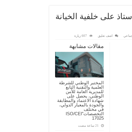
تاذ على خلفية الخيانة
جماعي
اضف تعليق
607 زيارة
مقالات مشابهة
المختبر الوطني للشرطة
العلمية والتقنية التابع
للمديرية العامة للأمن
الوطني، يحصل على
شهادة الاعتماد والمطابقة
والجودة بالمعيار الدولي،
في مختلف
التخصصات”ISO/CEI
17025