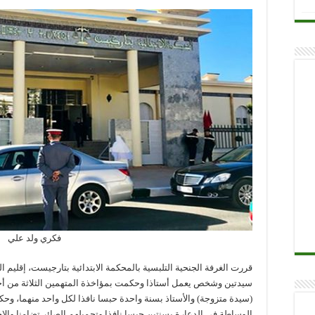
فكري ولد علي
سيدتين وشخص يعمل أستاذا وحكمت بمؤاخذة المتهمين الثلاثة من أجل 
(سيدة متزوجة) والأستاذ بسنة واحدة حبسا نافذا لكل واحد منهما، وحك
الوساطة في الدعارة بسنتين حبسا نافذا وتحميلهم الصائر تضامنا والإجب