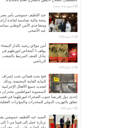
‏أسبوع واحد مضت
عبد اللطيف حموشي يأمر بصر
منحة مالية تضامنية لفائدة أرام
ومتقاعدي الأمن الوطني بمناسب
عيد الأضحى
22 مايو 2026
أمن مولاي رشيد بالدار البيضاء
يوقف 3 أشخاص لتورطهم في
تبادل العنف المرتبط بالشغب
الرياضي.
10 مايو 2026
فتح بحث قضائي تحت إشراف
النيابة العامة المختصة، وذلك
لتحديد جميع الأفعال الإجرامية
المنسوبة لمواطنتين تنحدران 
إحدى دول إفريقيا جنوب الصحراء لتورطهما في قضية
تتعلق بالتهريب الدولي للمخدرات والمؤثرات العقلية
6 مايو 2026
السيد عبد اللطيف حموشي يقو
ماي الجاري على رأس وفد أمني