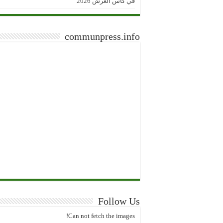
في كأس العرش 2026
communpress.info
Follow Us
Can not fetch the images!