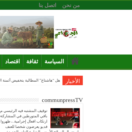
من نحن
اتصل بنا
السياسة
ثقافة
اقتصاد
الأخبار
هل “هاشتاغ” المطالبة بتخفيض أثمنة 
communpressTV
توقيف المشتبه فيه الرئيسي مع
باقي المتورطين في المشاركة
ارتكاب افعال إجرامية..، ظهروا
فديو يعرضون شخصا للعنف
باستعمال السلاح الأبيض بالشارع العام بالجديدة..