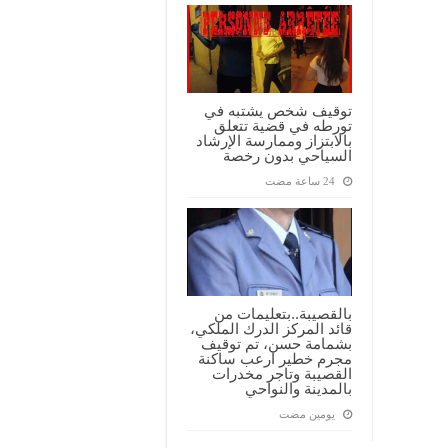
توقيف شخص يشتبه في
تورطه في قضية تتعلق
بالابتزاز وممارسة الإرشاد
السياحي بدون رخصة
بالقصيبة..بتعليمات من
قائد المركز الدرك الملكي،
بشمامة حسن، تم توقيف
مجرم خطير ارعب ساكنة
القصيبة وتاجر مخدرات
بالمدينة والنواحي
‏يومين مضت