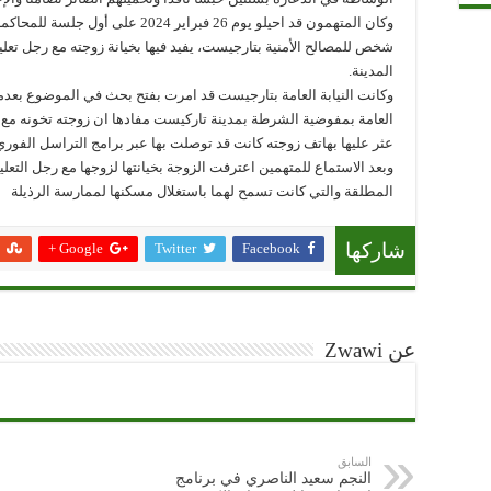
وكان المتهمون قد احيلو يوم 26 فبراير 
شخص للمصالح الأمنية بتارجيست، يفيد فيها بخيانة زوجته مع رجل تع
المدينة.
وكانت النيابة العامة بتارجيست قد امرت بفتح بحث في الموضوع بعدم
العامة بمفوضية الشرطة بمدينة تاركيست مفادها ان زوجته تخونه مع 
عثر عليها بهاتف زوجته كانت قد توصلت بها عبر برامج التراسل الفوري
وبعد الاستماع للمتهمين اعترفت الزوجة بخيانتها لزوجها مع رجل التع
المطلقة والتي كانت تسمح لهما باستغلال مسكنها لممارسة الرذيلة
Google +
Twitter
Facebook
شاركها
عن Zwawi
السابق
النجم سعيد الناصري في برنامج