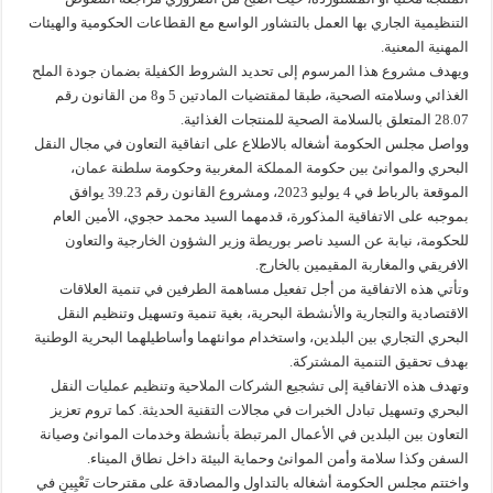
التنظيمية الجاري بها العمل بالتشاور الواسع مع القطاعات الحكومية والهيئات
المهنية المعنية.
ويهدف مشروع هذا المرسوم إلى تحديد الشروط الكفيلة بضمان جودة الملح
الغذائي وسلامته الصحية، طبقا لمقتضيات المادتين 5 و8 من القانون رقم
28.07 المتعلق بالسلامة الصحية للمنتجات الغذائية.
وواصل مجلس الحكومة أشغاله بالاطلاع على اتفاقية التعاون في مجال النقل
البحري والموانئ بين حكومة المملكة المغربية وحكومة سلطنة عمان،
الموقعة بالرباط في 4 يوليو 2023، ومشروع القانون رقم 39.23 يوافق
بموجبه على الاتفاقية المذكورة، قدمهما السيد محمد حجوي، الأمين العام
للحكومة، نيابة عن السيد ناصر بوريطة وزير الشؤون الخارجية والتعاون
الافريقي والمغاربة المقيمين بالخارج.
وتأتي هذه الاتفاقية من أجل تفعيل مساهمة الطرفين في تنمية العلاقات
الاقتصادية والتجارية والأنشطة البحرية، بغية تنمية وتسهيل وتنظيم النقل
البحري التجاري بين البلدين، واستخدام موانئهما وأساطيلهما البحرية الوطنية
بهدف تحقيق التنمية المشتركة.
وتهدف هذه الاتفاقية إلى تشجيع الشركات الملاحية وتنظيم عمليات النقل
البحري وتسهيل تبادل الخبرات في مجالات التقنية الحديثة. كما تروم تعزيز
التعاون بين البلدين في الأعمال المرتبطة بأنشطة وخدمات الموانئ وصيانة
السفن وكذا سلامة وأمن الموانئ وحماية البيئة داخل نطاق الميناء.
واختتم مجلس الحكومة أشغاله بالتداول والمصادقة على مقترحات تَعْيِينٍ في