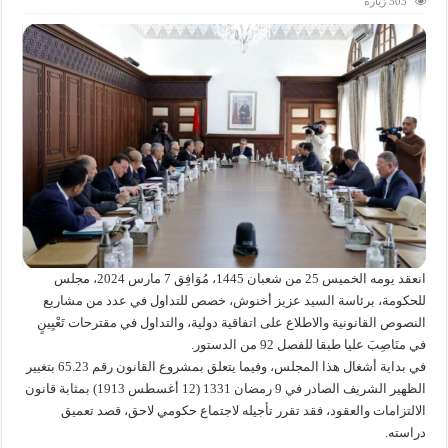
503 زيارة
انعقد يومه الخميس 25 من شعبان 1445، مُوَافِق 7 مارس 2024، مجلس
للحكومة، برئاسة السيد عزيز أخنوش، خصص للتداول في عدد من مشاريع
النصوص القانونية والاطلاع على اتفاقية دولية، والتداول في مقترحات تَعْيِينٍ
في منَاصِبَ عليا طبقا للفصل 92 من الدستور.
في بداية أشغال هذا المجلس، وفيما يتعلق بمشروع القانون رقم 65.23 بتغيير
الظهير الشريف الصادر في 9 رمضان 1331 (12 أغسطس 1913) بمثابة قانون
الالتزامات والعقود، فقد تقرر تأجيله لاجتماع حكومي لاحق، قصد تعميق
دراسته.