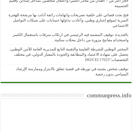
حجز أكثر من 7 أطنان من مخدر الشيرا واعتقال شخصين بمدخل إساكن بإقليم
الحسيمة
فتح بحث قضائي على خلفية تصريحات واتهامات زائفة أدلت بها مرشحة للهجرة
السرية لموقع إخباري وطني، وأعادت تداولها حسابات على شبكات التواصل
الاجتماعي
بالجديدة..توقيف المشتبه فيه الرئيسي في ارتكاب سرقات باستعمال الكسر
واستخدام مفاتيح مزورة من داخل محلات سكنية..
المختبر الوطني للشرطة العلمية والتقنية التابع للمديرية العامة للأمن الوطني،
يحصل على شهادة الاعتماد والمطابقة والجودة بالمعيار الدولي، في مختلف
التخصصات”ISO/CEI 17025
توقيف شخص يشتبه في تورطه في قضية تتعلق بالابتزاز وممارسة الإرشاد
السياحي بدون رخصة
communpress.info