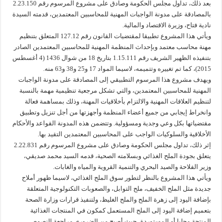
بعد ذلك، تداول مجلس الحكومة وصادق على مشروع المرسوم رقم 2.23.150
بالمصادقة على مدونة الواجبات المهنية للمحاسبين المعتمدين، قدمته السيدة
نادية فتاح، وزيرة الاقتصاد والمالية.
ويأتي هذا المشروع تطبيقا لمقتضيات القانون رقم 127.12 المتعلق بتنظيم
مهنة محاسب معتمد وبإحداث المنظمة المهنية للمحاسبين المعتمدين الصادر
بتنفيذه الظهير الشريف رقم 1.15.111 بتاريخ 18 من شوال 1436 (4 أغسطس
2015)، كما تم تغييره وتتميمه، لاسيما المواد 17 و25 و38 و63 منه.
ويهدف مشروع هذا المرسوم التطبيقي إلى المصادقة على مدونة الواجبات
المهنية للمحاسبين المعتمدين، والتي تشكل مرجعية تنظيمية مهمة بالنسبة
لتنظيم العلاقات المهنية والالتزام بأخلاقيات المهنة، وذلك بمساهمة فعالة
وانخراط إيجابي من جميع أعضاء المنظمة وأجهزتها من أجل تنزيل وتطبيق
مقتضياتها بكل وعي وجدية ومسؤولية. وتتضمن هذه المدونة القواعد والأحكام
الأخلاقية والسلوكيات الواجب على المحاسبين المعتمدين التقيد بها.
إثر ذلك، تداول مجلس الحكومة وصادق على مشروع المرسوم رقم 2.22.831
يتعلق بجودة الملح الغذائي وبسلامته الصحية، قدمه السيد محمد صديقي،
وزير الفلاحة والصيد البحري والتنمية القروية والمياه والغابات.
ويأتي هذا المشروع بالنظر لتطور سوق الملح الغذائي، لاسيما ظهور أملاح
جديدة مثل الملح الخفيف، ملح التوابل، والصعوبات التكنولوجية المتعلقة
بإضافة اليود إلى زهرة الملح والملح الغليظ، ولتنفيذ قرارات وزارة الصحة
بتعميم إضافة اليود إلى الملح المستعمل كمكون في المنتجات الغذائية
المنتجة محليا أو المستوردة، حيث أصبح من الضروري مراجعة النصوص