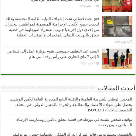
10 مايو 2026
فتح بحث قضائي تحت إشراف النيابة العامة المختصة، وذلك
لتحديد جميع الأفعال الإجرامية المنسوبة لمواطنتين تنحدران
من إحدى دول إفريقيا جنوب الصحراء لتورطهما في قضية
تتعلق بالتهريب الدولي للمخدرات والمؤثرات العقلية
6 مايو 2026
السيد عبد اللطيف حموشي يقوم بزيارة عمل إلى فيينا من
5 إلى 7 ماي الجاري على رأس وفد أمني هام
6 مايو 2026
أحدث المقالات
المختبر الوطني للشرطة العلمية والتقنية التابع للمديرية العامة للأمن الوطني،
يحصل على شهادة الاعتماد والمطابقة والجودة بالمعيار الدولي، في مختلف
التخصصات”ISO/CEI 17025
توقيف شخص يشتبه في تورطه في قضية تتعلق بالابتزاز وممارسة الإرشاد
السياحي بدون رخصة
بالقصيبة..بتعليمات من قائد المركز الدرك الملكي، بشمامة حسن، تم توقيف