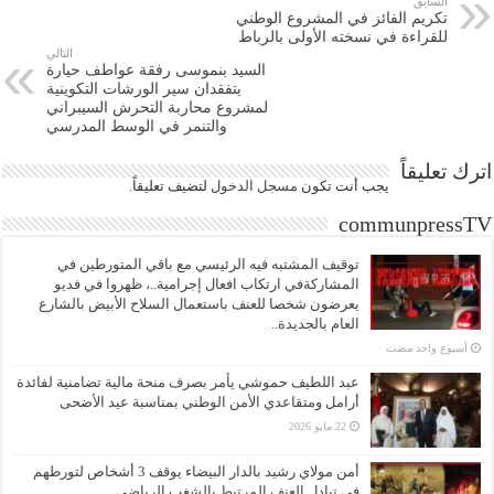
السابق
تكريم الفائز في المشروع الوطني
للقراءة في نسخته الأولى بالرباط
التالي
السيد بنموسى رفقة عواطف حيارة
يتفقدان سير الورشات التكوينية
لمشروع محاربة التحرش السيبراني
والتنمر في الوسط المدرسي
اترك تعليقاً
يجب أنت تكون
مسجل الدخول
لتضيف تعليقاً.
communpressTV
توقيف المشتبه فيه الرئيسي مع باقي المتورطين في
المشاركةفي ارتكاب افعال إجرامية..، ظهروا في فديو
يعرضون شخصا للعنف باستعمال السلاح الأبيض بالشارع
العام بالجديدة..
‏أسبوع واحد مضت
عبد اللطيف حموشي يأمر بصرف منحة مالية تضامنية لفائدة
أرامل ومتقاعدي الأمن الوطني بمناسبة عيد الأضحى
22 مايو 2026
أمن مولاي رشيد بالدار البيضاء يوقف 3 أشخاص لتورطهم
في تبادل العنف المرتبط بالشغب الرياضي.