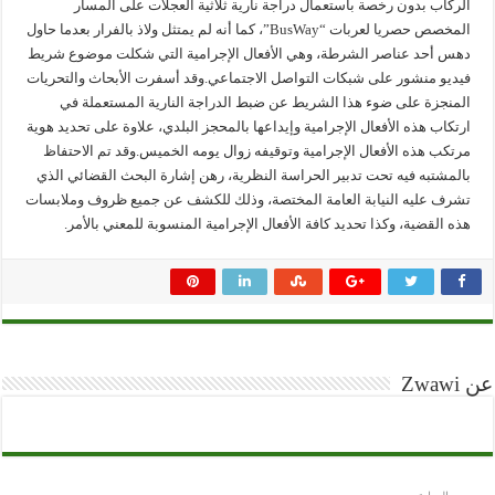
الركاب بدون رخصة باستعمال دراجة نارية ثلاثية العجلات على المسار
المخصص حصريا لعربات “BusWay”، كما أنه لم يمتثل ولاذ بالفرار بعدما حاول
دهس أحد عناصر الشرطة، وهي الأفعال الإجرامية التي شكلت موضوع شريط
فيديو منشور على شبكات التواصل الاجتماعي.وقد أسفرت الأبحاث والتحريات
المنجزة على ضوء هذا الشريط عن ضبط الدراجة النارية المستعملة في
ارتكاب هذه الأفعال الإجرامية وإيداعها بالمحجز البلدي، علاوة على تحديد هوية
مرتكب هذه الأفعال الإجرامية وتوقيفه زوال يومه الخميس.وقد تم الاحتفاظ
بالمشتبه فيه تحت تدبير الحراسة النظرية، رهن إشارة البحث القضائي الذي
تشرف عليه النيابة العامة المختصة، وذلك للكشف عن جميع ظروف وملابسات
هذه القضية، وكذا تحديد كافة الأفعال الإجرامية المنسوبة للمعني بالأمر.
عن Zwawi