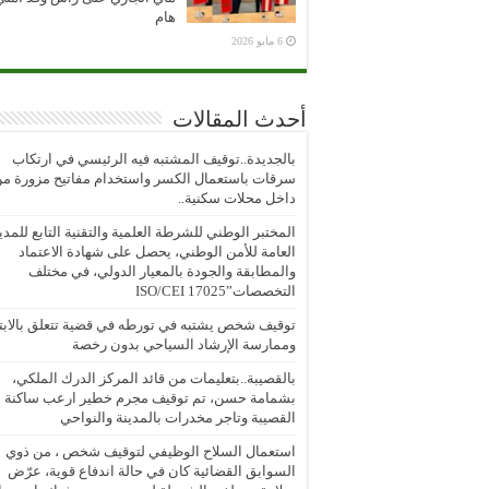
هام
6 مايو 2026
أحدث المقالات
بالجديدة..توقيف المشتبه فيه الرئيسي في ارتكاب
سرقات باستعمال الكسر واستخدام مفاتيح مزورة م
داخل محلات سكنية..
المختبر الوطني للشرطة العلمية والتقنية التابع للمدي
العامة للأمن الوطني، يحصل على شهادة الاعتماد
والمطابقة والجودة بالمعيار الدولي، في مختلف
التخصصات”ISO/CEI 17025
توقيف شخص يشتبه في تورطه في قضية تتعلق بالابتز
وممارسة الإرشاد السياحي بدون رخصة
بالقصيبة..بتعليمات من قائد المركز الدرك الملكي،
بشمامة حسن، تم توقيف مجرم خطير ارعب ساكنة
القصيبة وتاجر مخدرات بالمدينة والنواحي
استعمال السلاح الوظيفي لتوقيف شخص ، من ذوي
السوابق القضائية كان في حالة اندفاع قوية، عرّض