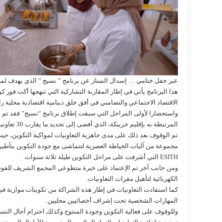
عبر حفل ختامي … إسدال الستار عن برنامج ” نسيج ” الذي يهدف لمواك
هذا البرنامج يأتي في إطار المقاربة التشاركية التي تنهجها أكت فور ك
الاقتصاد الاجتماعي والتضامني في أفق خلق دينامية اقتصادية محلية رامي
واستحضارا لأولى المراحل التي سبقت إطلاق برنامج “نسيج” فقد تم 
المرتبطة به بإقليم خريبكة، الذي أفضى إلى تحديد ما يقارب 30 تعاونية تم انتقاء 7 منها استوفت المعايير المحددة.
تم الوقوف بعد ذلك على مدى جاهزية التعاونيات لمواكبة التكوين، 
مجموعة من آليات الخياطة العصرية لتتماشى مع جودة التكوين بتأطير 
ESITH التي أشرفت على مراحل التكوين طيلة ثلاثة سنوات.
ومن جانب آخر تم الإعتماد على خبرة متطوعي المجمع الشريف للفوس
الكهربائية لتأهيل مقرات التعاونيات.
كما استفادت التعاونيات في إطار هذه الشراكة من تكوينات موازية في 
المهارات الشخصية تحت إشراف أخصائيين محليين.
وللوقوف على فعالية التكوين وجودة المنتوج وكذلك احترام آجال ال