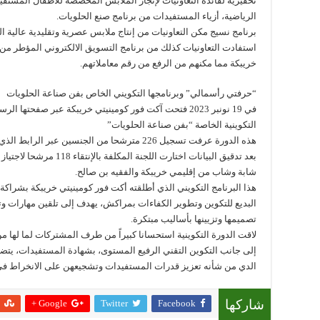
تحفيزية لفائدة التعاونيات لإنجاز الملابس المخصصة للأطفال المستف
الرياضية، أزياء المستفيدات من برنامج صنع الحلويات.
برنامج نسيج مكن التعاونيات من إنتاج ملابس عصرية وتقليدية عالية ال
استفادت التعاونيات كذلك من برنامج التسويق الالكتروني المؤطر 
خريبكة مما مكنهم من الرفع من رقم معاملاتهم.
“حرفتي رأسمالي” وبرنامجها التكويني الخاص بفن صناعة الحلويات
في 19 نونبر 2023 فتحت آكت فور كومينيتي خريبكة عبر صفح
التكوينية الخاصة “بفن صناعة الحلويات”
هذه الدورة عرفت تسجيل 226 مترشحا من الجنسين عبر الرابط الذي تم وضعه لهذا الغرض…
شابة وشاب من إقليمي خريبكة والفقيه بن صالح.
هذا البرنامج التكويني الذي أطلقته أكت فور كومينيتي خريبكة بشراكة م
البديع للتكوين وتطوير الكفاءات بمراكش، يهدف إلى تلقين مهارات وت
تصميمها وتزيينها بأساليب مبتكرة.
لاقت الدورة التكوينية استحسانا كبيراً من طرف المشتركات لما لها 
إلى جانب التكوين التقني الرفيع المستوى، بشهادة المستفيدات، يتضمن
الدي من شأنه تعزيز قدرات المستفيدات وتشجيعهن على الانخراط في 
Google +
Twitter
Facebook
شاركها