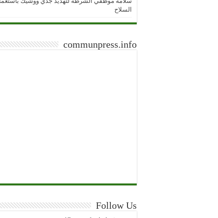
سلامة موظفي الشرطة لتهديد جدي ووشيك باستعما
السلاح
communpress.info
Follow Us