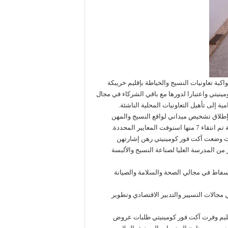
بة تعاونيات النسيج والخياطة بإقليم خريبكة
ومينيتي واعتبارا لدورها مع باقي الشركاء في مجال
ة إلى تأهيل التعاونيات المحلية الناشئة.
إطلاق تشخيص ميداني لواقع النسيج والمهن
حيث وضعت آكت فور كومينيتي رهن إشارتهن
من المدرسة العليا لصناعة النسيج والألبسة
فاط في مجالي الصحة والسلامة والصيانة
مجالات التسيير والتدبير الاقتصادي وتطوير
تسليم وفرت آكت فور كومينيتي طلبات عروض