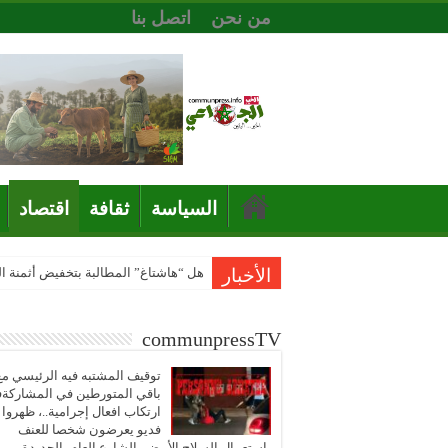
من نحن
اتصل بنا
السياسة
ثقافة
اقتصاد
الأخبار
هل “هاشتاغ” المطالبة بتخفيض أثمنة 
communpressTV
توقيف المشتبه فيه الرئيسي مع
باقي المتورطين في المشاركة
ارتكاب افعال إجرامية..، ظهروا
فديو يعرضون شخصا للعنف
باستعمال السلاح الأبيض بالشارع العام بالجديدة..