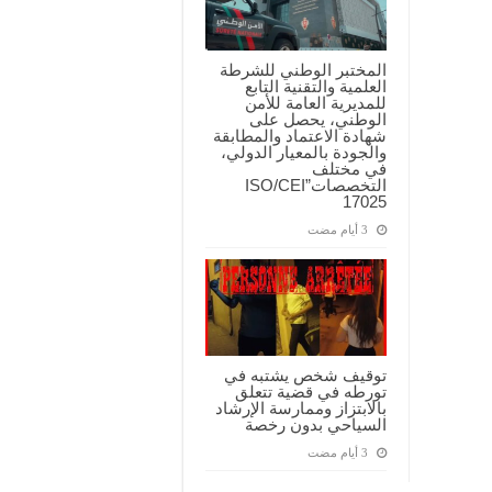
المختبر الوطني للشرطة
العلمية والتقنية التابع
للمديرية العامة للأمن
الوطني، يحصل على
شهادة الاعتماد والمطابقة
والجودة بالمعيار الدولي،
في مختلف
التخصصات”ISO/CEI
17025
توقيف شخص يشتبه في
تورطه في قضية تتعلق
بالابتزاز وممارسة الإرشاد
السياحي بدون رخصة