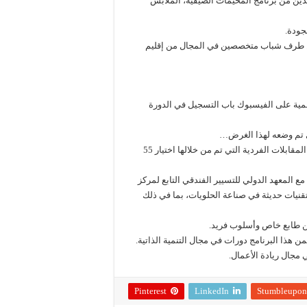
يدين من برنامج المخيمات الصيفية، الملابس
جودة.
من طرف شباب متخصصين في المجال من إقليم
تها الرسمية على الفيسبوك باب التسجيل في الدورة
بعد تدقيق البيانات اختارت اللجنة المكلفة بالإنتقاء 118 مرشحا لاجتياز المقابلات الفردية التي تم من خلالها اختيار 55
ع المعهد الدولي للتسيير الفندقي التابع لمركز
قنيات حديثة في صناعة الحلويات، بما في ذلك
من طابع خاص وأسلوب فريد.
 هذا البرنامج دورات في مجال التنمية الذاتية.
مجال ريادة الأعمال.
Pinterest
LinkedIn
Stumbleupon