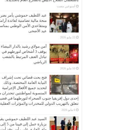
‏أسبوعين مضت
عبد اللطيف حموشي يأمر بصر
منحة مالية تضامنية لفائدة أرام
ومتقاعدي الأمن الوطني بمناسب
عيد الأضحى
22 مايو 2026
أمن مولاي رشيد بالدار البيضاء
يوقف 3 أشخاص لتورطهم في
تبادل العنف المرتبط بالشغب
الرياضي.
10 مايو 2026
فتح بحث قضائي تحت إشراف
النيابة العامة المختصة، وذلك
لتحديد جميع الأفعال الإجرامية
المنسوبة لمواطنتين تنحدران 
إحدى دول إفريقيا جنوب الصحراء لتورطهما في قضية
تتعلق بالتهريب الدولي للمخدرات والمؤثرات العقلية
6 مايو 2026
السيد عبد اللطيف حموشي يقو
ماي الجاري على رأس وفد أمني