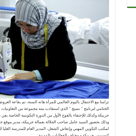
تزامنا مع الاحتفال باليوم العالمي للمرأة هاته السنة، تم بقاعة العرو
الختامي لبرنامج ” نسيج ” الذي استفادت منه مجموعة من التعاونيات 
خريبكة وكذلك للإحتفاء بالفوج الأول من الدورة التكوينية الخاصة ب
وذلك بحضور السيد عامل صاحب الجلالة بعمالة خريبكة، مدير موقع خ
لمكتب التكوين المهني وإنعاش الشغل، المدير العام للمدرسة العليا 
كومينيتي خريبكة و مختلف الفعاليات بالمدينة.