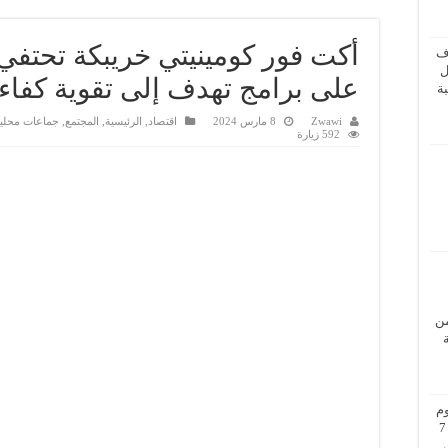
أكت فور كومينيتي خريبكة تحتفي
ف
ل
على برامج تهدف إلى تقوية كفاءاته
ة
Zwawi
8 مارس 2024
اقتصاد
,
الرئيسية
,
المجتمع
,
جماعات محلي
592 زيارة
من
م
بزيارة عمل إلى فيينا من 5 إلى 7