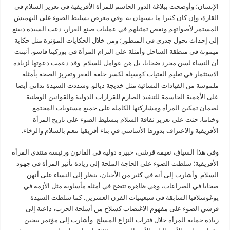
الإنسان؛ وأوضحت ببلاغة الدور الحاسم للمرأة الأفريقية في تعزيز السلام في
القارة، وإن كان كثيرا ما يستهان به. وفي معرض تسليط الضوء على التهميش
المستمر لأصواتهم ونقص تمثيلهم في عمليات صنع القرار، دعت السيدة ديينغ
إلى إحداث تحول جذري في المنظور؛ ومن خلال الحكايات المؤثرة مثل حكاية
ميمونة في منطقة الساحل وأمثلة على التزام المرأة في بوركينا فاسو، أثبتت
أن النساء لسن مجرد ضحايا، بل هن عوامل للسلام. وقد دعمت دعوتها لزيادة
الاستثمار في تعليم الفتيات كوسيلة لكسر حلقة الفقر وتعزيز الصحة بأمثلة
ملموسة من القيادات النسائية مثل خديجة ديالو. وشددت السيدة نداتي أيضا
على الأهمية الحاسمة للتنفيذ الصارم للقرارات الدولية والقوانين الوطنية
لضمان تمكين المرأة ومشاركتها الكاملة على جميع مستويات المجتمع.
وختاما، حثت على تعزيز ثقافة السلام بتسليط الضوء على تاريخ المرأة
الأفريقية والاعتراف بدورها الأساسي في بناء أفريقيا تنعم بالسلام والرخاء.
وفي هذا السياق، نعيمة قرشي، خبيرة دولية في القانون ورئيسة منتدى المرأة
الأفريقية؛ سلطت الضوء على الحاجة الملحة إلى زيادة تأثير المرأة في جهود
السلام. وأشارت إلى أنه في كثير من الأحيان، ينظر إلى النساء على أنهن
ضحايا في الصراعات، وهي ظاهرة تتضح في أمثلة مأساوية مثل الأزمة في
يوغوسلافيا السابقة في سبعينيات القرن العشرين. كما سلطت السيدة
قرشي الضوء على مفهوم الاغتصاب كسلاح من أسلحة الحرب، داعية إلى
زيادة حماية المرأة خلال فترات النزاع المسلح. وأشارت إلى مؤتمر بيجين