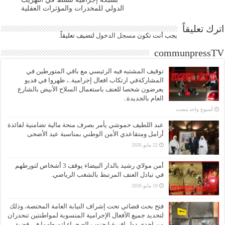
الدولي للمخدرات والمؤثرات العقلية
اترك تعليقاً
يجب أنت تكون
مسجل الدخول
لتضيف تعليقاً.
communpressTV
توقيف المشتبه فيه الرئيسي مع باقي المتورطين في
المشاركةفي ارتكاب افعال إجرامية..، ظهروا في فديو
يعرضون شخصا للعنف باستعمال السلاح الأبيض بالشارع
العام بالجديدة..
‏أسبوع واحد مضت
عبد اللطيف حموشي يأمر بصرف منحة مالية تضامنية لفائدة
أرامل ومتقاعدي الأمن الوطني بمناسبة عيد الأضحى
22 مايو 2026
أمن مولاي رشيد بالدار البيضاء يوقف 3 أشخاص لتورطهم
في تبادل العنف المرتبط بالشغب الرياضي.
10 مايو 2026
فتح بحث قضائي تحت إشراف النيابة العامة المختصة، وذلك
لتحديد جميع الأفعال الإجرامية المنسوبة لمواطنتين تنحدران
من إحدى دول إفريقيا جنوب الصحراء لتورطهما في قضية