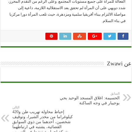
الفعالة للمرأة على جميع مستويات المجتمع. وعلى الرغم من التقدم المحرز،
شدد دويهي على أن المرأة لم تحقق بعد الاستقلالية اللازمة، داعية إلى
مواصلة الالتزام ببناء أفريقيا سلمية ومزدهرة، حيث تلعب المرأة دورا مركزيا
في بناء السلام.
عن Zwawi
السابق
الحسيمة: اغلاق المسجد الوحيد بحي
بوجيبار في وجه الساكنة
التالي
إحباط محاولة تهريب طن و420
كيلوغراما من مخدر الشيرا، وتوقيف
شخصين، أحدهما من ذوي السوابق
القضائية، يشتبه في ارتباطهما
بشبكة إجرامية تنشط في التهريب