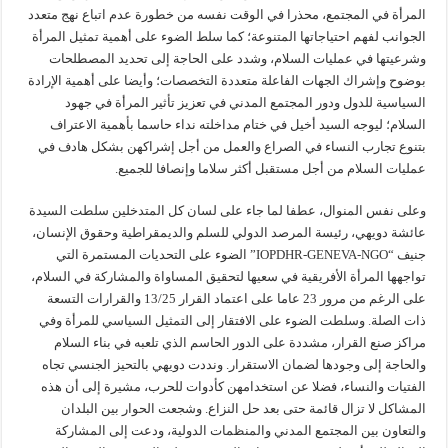
المرأة في المجتمع، محذرا في الوقت نفسه من خطورة عدم اتباع نهج متعدد
الجوانب لفهم احتياجاتها المتنوعة؛ كما سلط الضوء على أهمية تمثيل المرأة
وشرعيتها في عمليات السلام، وشدد على الحاجة إلى تحديد المصطلحات
بوضوح وإشراك الجهات الفاعلة متعددة التخصصات؛ وأيضا على أهمية الإرادة
السياسية للدول ودور المجتمع المدني في تعزيز تأثير المرأة في جهود
السلام؛ ليوجه السيد أخيل في ختام مداخلته نداء حاسما بأهمية الاعتراف
بتنوع تجارب النساء في الصراع والعمل من أجل إشراكهن بشكل هادف في
عمليات السلام من أجل مستقبل أكثر سلاما وإنصافا للجميع.
وعلى نفس المنوال، عطفا لما جاء على لسان كل المتدخلين سلطت السيدة
عائشة دويهي، رئيسة المرصد الدولي للسلم والديمقراطية وحقوق الإنسان،
جنيف “IOPDHR-GENEVA-NGO” الضوء على التحديات المستمرة التي
تواجهها المرأة الأفريقية في سعيها لتحقيق المساواة والمشاركة في السلام،
على الرغم من مرور 23 عاما على اعتماد القرار 13/25 والقرارات التسعة
ذات الصلة. وسلطت الضوء على الافتقار إلى التمثيل السياسي للمرأة وفي
مراكز صنع القرار، مشددة على الدور الحاسم الذي تلعبه في بناء السلام
والحاجة إلى وجودها لضمان الاستقرار. ونددت دويهي بالتحيز الجنسي تجاه
الفتيات والنساء، فضلا عن استخدامهن كأدوات للحرب، مشيرة إلى أن هذه
المشاكل لا تزال قائمة حتى بعد حل النزاع. وشجعت الحوار بين البلدان
والتعاون بين المجتمع المدني والمنظمات الدولية، ودعت إلى المشاركة