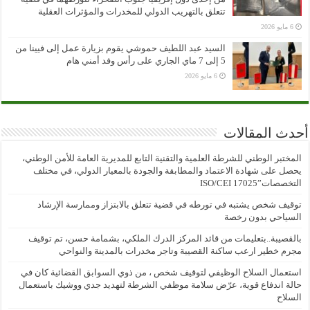
تتعلق بالتهريب الدولي للمخدرات والمؤثرات العقلية
6 مايو 2026
السيد عبد اللطيف حموشي يقوم بزيارة عمل إلى فيينا من
5 إلى 7 ماي الجاري على رأس وفد أمني هام
6 مايو 2026
أحدث المقالات
المختبر الوطني للشرطة العلمية والتقنية التابع للمديرية العامة للأمن الوطني،
يحصل على شهادة الاعتماد والمطابقة والجودة بالمعيار الدولي، في مختلف
التخصصات”ISO/CEI 17025
توقيف شخص يشتبه في تورطه في قضية تتعلق بالابتزاز وممارسة الإرشاد
السياحي بدون رخصة
بالقصيبة..بتعليمات من قائد المركز الدرك الملكي، بشمامة حسن، تم توقيف
مجرم خطير ارعب ساكنة القصيبة وتاجر مخدرات بالمدينة والنواحي
استعمال السلاح الوظيفي لتوقيف شخص ، من ذوي السوابق القضائية كان في
حالة اندفاع قوية، عرّض سلامة موظفي الشرطة لتهديد جدي ووشيك باستعمال
السلاح