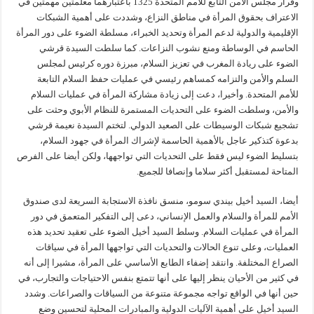
وقرار مجلس الأمن التابع للأمم المتحدة 1325 باعتبارهما معلمتين مهمتين في
الاعتراف بحقوق المرأة في مناطق النزاع، وشددت على أهمية الشبكات
الإقليمية والدولية لدعم المرأة وتحديد الخبراء، مسلطة الضوء على دور المرأة
الحاسم في الوساطة ومنع نشوب النزاعات. كما سلطت السيدة قرشي
الضوء على ريادة المغرب في تعزيز السلام، مبرزة دوره كرئيس لمجلس
السلم والأمن والتزامه كمساهم رئيسي في عمليات حفظ السلام التابعة
للأمم المتحدة. وأخيرا، دعت إلى زيادة مشاركة المرأة في عمليات السلام
والأمن، وسلطت الضوء على التحديات المستمرة للنظام الأبوي وحثت على
تشجيع شبكات الوسيطات على الصعيد الدولي. لتختم السيدة نعيمة قرشي
بدعوة كتذكير عاجل بالأهمية الحاسمة لإشراك المرأة في جهود السلام،
بتسليط الضوء ليس فقط على التحديات التي تواجهها، ولكن أيضا على الفرص
المتاحة لمستقبل أكثر سلاما وإنصافا للجميع.
أيضا، السيد أخيل بيندي سومو، منسق نافذة الاستجابة السريعة لدى صندوق
الأمم للمرأة والسلام والعمل الإنساني، دعى إلى التفكير المتعمق في دور
المرأة في عمليات السلام. وسلط السيد أخيل الضوء على تعقيد تحديد هذه
العمليات، وعلى تنوع الحالات والتحديات التي تواجهها المرأة في سياقات
الصراع المختلفة. وانتقد إضفاء الطابع الأساسي على المرأة، مشيرا إلى أنه
في كثير من الأحيان ينظر إليها على أنها تتمتع بنفس الاحتياجات والتجارب، في
حين أنها في الواقع تواجه مجموعة متنوعة من السياقات والصراعات. وشدد
السيد أخيل على أهمية الآليات الدولية والمبادرات المحلية لتحسين وضع