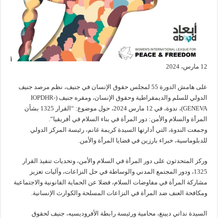
12 مارس، 2024
على هامش الدورة 55 لمجلس حقوق الإنسان في جنيف، نظم مرصد جنيف
الدولي للسلم والديمقراطية وحقوق الإنسان، ومقره جنيف (IOPDHR-
GENEVA)، ندوة، في 12 مارس 2024، حول موضوع: “القرار 1325 بشأن
المرأة والسلام والأمن: دور المرأة في بناء السلام في أفريقيا”.
وجمعت الندوة، التي أدارتها السيدة كريمة غانم، رئيسة المركز الدولي
للدبلوماسية، خبراء بارزين في قضايا المرأة والأمن.
وركز المتحدثون على دور المرأة في السلام والأمن، وتحديات تنفيذ القرار
1325، ودور المجتمع المدني والوساطة في حل النزاعات، وآليات تعزيز
مشاركة المرأة في مفاوضات السلام، فضلا عن الحماية القانونية والاجتماعية
ومكافحة العنف ضد المرأة في النزاعات المسلحة والكوارث الإنسانية.
السيدة نداتي ديينغ، محامية ورئيسة رابطة الأفروديسيه، جنيف لحقوق