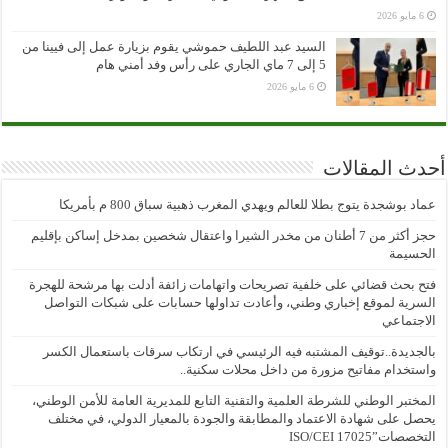
6 مايو 2026
السيد عبد اللطيف حموشي يقوم بزيارة عمل إلى فيينا من
5 إلى 7 ماي الجاري على رأس وفد أمني هام
6 مايو 2026
أحدث المقالات
عماد بوشجدة يتوج بطلا للعالم ويهدي المغرب ذهبية سباق 800 م بأمريكا
حجز أكثر من 7 أطنان من مخدر الشيرا واعتقال شخصين بمدخل إساكن بإقليم
الحسيمة
فتح بحث قضائي على خلفية تصريحات واتهامات زائفة أدلت بها مرشحة للهجرة
السرية لموقع إخباري وطني، وأعادت تداولها حسابات على شبكات التواصل
الاجتماعي
بالجديدة..توقيف المشتبه فيه الرئيسي في ارتكاب سرقات باستعمال الكسر
واستخدام مفاتيح مزورة من داخل محلات سكنية..
المختبر الوطني للشرطة العلمية والتقنية التابع للمديرية العامة للأمن الوطني،
يحصل على شهادة الاعتماد والمطابقة والجودة بالمعيار الدولي، في مختلف
التخصصات”ISO/CEI 17025