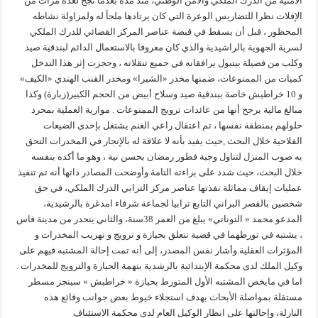
الأمنية من الدرك الملكي والامن الوطني، منذ مدة بعدما نجح لعدة مرات من
الإفلات نظرا للتضاريس الوعرة التي كان يرتادها ملجأ له ولمزاولة نشاطه
المحظور ، قبل أن يسقط في قبضة عناصر المركز القضائي للدرك الملكي
لسرية الجهوية بالراشيدية والذي كان معروفا بالاستعمال الدائم لبندقية صيد
وكلب من فصيلة بيتبول يرافقانه في جميع تنقلاته ، وحجزت إثر هذا التدخل
كميات من الممنوعات، ضمنها مخدر «الشيرا» ومخدر القنب الهندي «الكيف»
و 10 خراطيش خاصة ببندقية صيد وسلاح أبيض من الحجم الكبير(زبارة) وكذا
مبالغ مالية يرجح أنها من عائدات ترويج الممنوعات . موازية العملية بمجرد
حلولهم بمنطقة نفسها ، تم اعتقال راعي الغنم يشتغل بإحدى الضيعات
الفلاحية خلال البحث ,حيث يفيد بأنه لا علاقة له بالإتجار في المخدرات التحق
به صوب المنزل لتناول وجبة فطور رمضان بحسن نية ، وهو ما أكده بنفسه
خلال البحث، حيث شدد على براءته التامة.وأوضحت المصادر ذاتها أنه تم تنفيذ
عمليات إيقاف مماثلة نفذتها عناصر مركز الترابي الدرك الملكي، في حق
شخصين بالقصر البراني التابع ترابيا لجماعة شرفاء امدغرة بالرشيدية،
المدعو محمد « التوناتي» يبلغ من العمر 38سنة، والثاني ينحدر من مدينة فاس
، يشتبه في تورطهما في قضية تتعلق بحيازة و ترويج و تهريب المخدرات و
المؤثرات العقلية.وأشار نفس المصدر، إلى أنه تمت إحالة المشتبه فيهم على
وكيل الملك لدى محكمة الإبتدائية بالرشدية بتهمة الحيازة والترويج للمخدرات .
اما في مايخص المشتبه الأول المتورط بحيازة « خراطيش » سينجز مسطر
مستقلة بمواصلة الأبحاث بهدف استجلاء خيوط بعض جوانب وقائع هذه
النازلة، وإحالتها على انظار الوكيل العام لدى محكمة الاستئناف