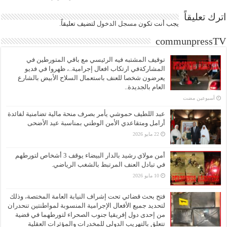
اترك تعليقاً
يجب أنت تكون
مسجل الدخول
لتضيف تعليقاً.
communpressTV
توقيف المشتبه فيه الرئيسي مع باقي المتورطين في
المشاركةفي ارتكاب افعال إجرامية..، ظهروا في فديو
يعرضون شخصا للعنف باستعمال السلاح الأبيض بالشارع
العام بالجديدة..
‏أسبوعين مضت
عبد اللطيف حموشي يأمر بصرف منحة مالية تضامنية لفائدة
أرامل ومتقاعدي الأمن الوطني بمناسبة عيد الأضحى
22 مايو 2026
أمن مولاي رشيد بالدار البيضاء يوقف 3 أشخاص لتورطهم
في تبادل العنف المرتبط بالشغب الرياضي.
10 مايو 2026
فتح بحث قضائي تحت إشراف النيابة العامة المختصة، وذلك
لتحديد جميع الأفعال الإجرامية المنسوبة لمواطنتين تنحدران
من إحدى دول إفريقيا جنوب الصحراء لتورطهما في قضية
تتعلق بالتهريب الدولي للمخدرات والمؤثرات العقلية