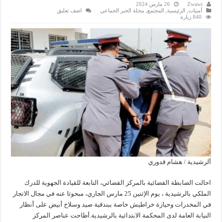
Zwawi
26 مارس 2024
أمنيات
,
الرئيسية
,
المجتمع
,
مجلة الخبر الجماعي
اضف تعليق
840 زيارة
ألرشيدية / هشام قدوري
احالت الضابطة القضائية بالمركز القضائي، التابعة للقيادة الجهوية للدرك
الملكي بالرشيدية ، يوم الإثنين 25 مارس الجاري، مبحوثا عنه في مجال الاتجار
في المخدرات وحيازة خراطيش خاصة ببندقية صيد وسلاح أبيض على أنظار
النيابة العامة لدى المحكمة الابتدائية بالرشيدية.أطاحت عناصر المركز