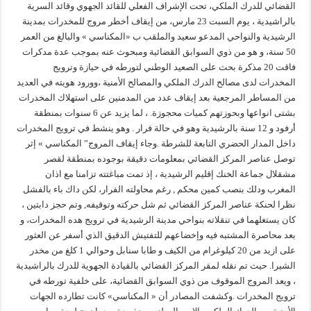
القضائي للدرك الملكي، تحت الإشراف الفعلي للقائد الجهوي وقائد السرية
بالراشيدية ، يوم السبت 23 مارس، من إيقاف أخطر مروج للمخدرات بمدينة
الرشيدية والنواحي المدعو سعيد والملقب ب «المكناسي » والبالغ من العمر
50 سنة، و هو من ذوي السوابق القضائية ومبحوث عنه بموجب عدة مدكرات
فاقت 20 مذكرة بحث على الصعيد الوطني لتورطه في حيازة وترويج
المخدرات لدى مصالح الدرك الملكي والمصالح الأمنية ،وورود هويته في العديد
من المساطر المرجعية بعد إيقاف عدد من المدمنين على استهلاك المخدرات
بشتى انواعها وبحوزتهم كميات محجوزة. ، لما يزيد عن 6 سنوات بمنطقة
أرفود و 12 سنة بالرشيدية وهو في حالة فرار . وهو ينشط في ترويج المخدرات
داخل المدار الحضري التابعة للشرطة .وجاء إيقاف المروج” المكناسي » إثر
توصل عناصر المركز القضائي بمعلومات دقيقة بوجوده بمنطقة لقصر
مشقلال جماعة الخنك إقليم الرشيدية ، إذ تمت مباغتته تزامنا مع اذان
المغرب ودلك بنصب كمين محكم , رغم محاولته الفرار، لكن داك باء بالفشل
نظرا لحنكة عناصر المركز القضائي ثم شل حركته وتوقيفه, وتم حجز دابتين ،
كان يستغلهما في تنقلاته بنواحي مدينة الرشيدية في ترويج هده المخدرات، و
بعد محاصرة المشتبه فيه وإخضاعهم للتفتيش الدقيق الذي أسفر عن العثور
على ازيد من 20 كيلوغرام من الكيف و طابا سنابل وحوالي 1 كلغ من مخدر
الشيرا. حيث تم نقله لمقر المركز القضائي بالقيادة الجهوية للدرك بالراشيدية
، ويعد المروج الموقوف من ذوي السوابق القضائية، على خلفية تورطه في
ترويج المخدرات .وكشفت المصادر أن « المكناسي» كانت تطارده الجهات