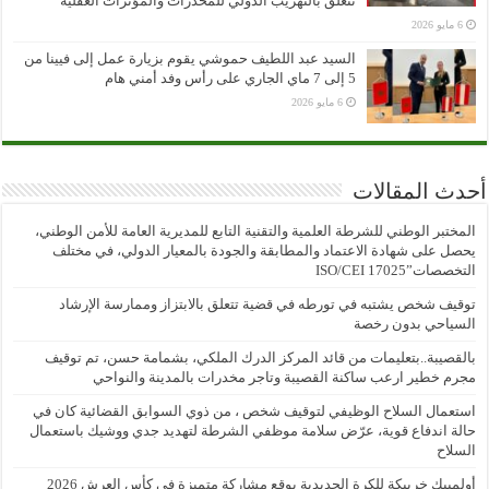
تتعلق بالتهريب الدولي للمخدرات والمؤثرات العقلية
6 مايو 2026
السيد عبد اللطيف حموشي يقوم بزيارة عمل إلى فيينا من
5 إلى 7 ماي الجاري على رأس وفد أمني هام
6 مايو 2026
أحدث المقالات
المختبر الوطني للشرطة العلمية والتقنية التابع للمديرية العامة للأمن الوطني،
يحصل على شهادة الاعتماد والمطابقة والجودة بالمعيار الدولي، في مختلف
التخصصات”ISO/CEI 17025
توقيف شخص يشتبه في تورطه في قضية تتعلق بالابتزاز وممارسة الإرشاد
السياحي بدون رخصة
بالقصيبة..بتعليمات من قائد المركز الدرك الملكي، بشمامة حسن، تم توقيف
مجرم خطير ارعب ساكنة القصيبة وتاجر مخدرات بالمدينة والنواحي
استعمال السلاح الوظيفي لتوقيف شخص ، من ذوي السوابق القضائية كان في
حالة اندفاع قوية، عرّض سلامة موظفي الشرطة لتهديد جدي ووشيك باستعمال
السلاح
أولمبيك خريبكة للكرة الحديدية يوقع مشاركة متميزة في كأس العرش 2026