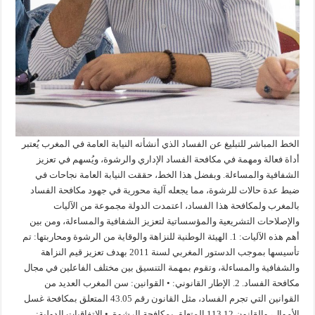
الخط المباشر للتبليغ عن الفساد الذي أنشأته النيابة العامة في المغرب يُعتبر
أداة فعالة ومهمة في مكافحة الفساد الإداري والرشوة، ويُسهم في تعزيز
الشفافية والمساءلة. وبفضل هذا الخط، حققت النيابة العامة نجاحات في
ضبط عدة حالات للرشوة، مما يجعله آلية محورية في جهود مكافحة الفساد
بالمغرب ولمكافحة هذا الفساد، اعتمدت الدولة مجموعة من الآليات
والإصلاحات التشريعية والمؤسساتية لتعزيز الشفافية والمساءلة، ومن بين
أهم هذه الآليات: 1. الهيئة الوطنية للنزاهة والوقاية من الرشوة ومحاربتها: تم
تأسيسها بموجب الدستور المغربي لسنة 2011 بهدف تعزيز قيم النزاهة
والشفافية والمساءلة، وتقوم بمهمة التنسيق بين مختلف الفاعلين في مجال
مكافحة الفساد. 2. الإطار القانوني: • القوانين: سن المغرب العديد من
القوانين التي تجرم الفساد، مثل القانون رقم 43.05 المتعلق بمكافحة غسل
الأموال، والقانون 113.12 المتعلق بمكافحة الرشوة. • الاتفاقيات الدولية: