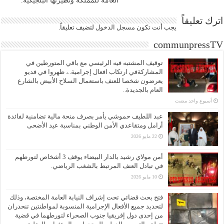
العامة للمملكة ونظيرتها البلجيكية.
اترك تعليقاً
يجب أنت تكون
مسجل الدخول
لتضيف تعليقاً.
communpressTV
توقيف المشتبه فيه الرئيسي مع باقي المتورطين في
المشاركةفي ارتكاب افعال إجرامية..، ظهروا في فديو
يعرضون شخصا للعنف باستعمال السلاح الأبيض بالشارع
العام بالجديدة..
‏أسبوع واحد مضت
عبد اللطيف حموشي يأمر بصرف منحة مالية تضامنية لفائدة
أرامل ومتقاعدي الأمن الوطني بمناسبة عيد الأضحى
22 مايو 2026
أمن مولاي رشيد بالدار البيضاء يوقف 3 أشخاص لتورطهم
في تبادل العنف المرتبط بالشغب الرياضي.
10 مايو 2026
فتح بحث قضائي تحت إشراف النيابة العامة المختصة، وذلك
لتحديد جميع الأفعال الإجرامية المنسوبة لمواطنتين تنحدران
من إحدى دول إفريقيا جنوب الصحراء لتورطهما في قضية