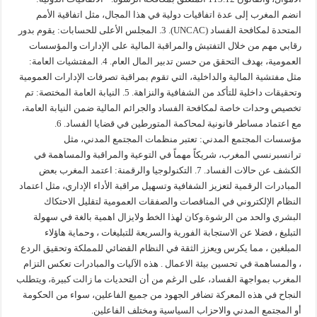
انضم المغرب إلى عدة اتفاقيات دولية في هذا المجال، مثل اتفاقية الأمم
المتحدة لمكافحة الفساد (UNCAC). 3. المجلس الأعلى للحسابات: يقوم بدور
رقابي مهم من خلال التفتيش والمراقبة المالية على الإدارات والمؤسسات
العمومية، بهدف التحقق من حسن تدبير المال العام. 4. المفتشيات العامة:
مثل مفتشية المالية والداخلية، التي تقوم بمراقبة تصرفات الإدارات العمومية
وتحقيقات داخلية للتأكد من الشفافية والنزاهة. 5. النيابة العامة المختصة: تم
تخصيص وحدات خاصة لمكافحة الفساد والجرائم المالية ضمن النيابة العامة،
مع اعتماد مساطر قانونية لمحاكمة المتورطين في قضايا الفساد. 6.
مؤسسات المجتمع المدني: تعتبر منظمات المجتمع المدني، مثل
ترانسبرنسي المغرب، شريكاً مهماً في التوعية والمراقبة والمساهمة في
الكشف عن حالات الفساد. 7. التكنولوجيا والرقمنة: اعتمد المغرب بعض
المبادرات الرقمية لتعزيز الشفافية وتسهيل مراقبة الأداء الإداري، مثل اعتماد
النظام الإلكتروني في المناقصات والصفقات العمومية لتقليل الاحتكاك
البشري والحد من الرشوة.وكان لهذا الخط ولايزال اهمية بالغة في سهولة
التبليغ ، فضلا عن الاستجابة الفورية والسريعة للتبليغات ، وحماية هاؤلاء
المبلغين ، مما يكرس ويعزز الثقة في النظام القضائي للمملكة وتحقيق الردع
، والمساهمة في تحسين بيئة الاعمال . هذه الآليات والمبادرات تعكس التزام
المغرب بمواجهة الفساد، على الرغم من أن التحديات ما زالت كبيرة، ويتطلب
النجاح في هذه المعركة تضافر الجهود من جميع الفاعلين، سواء من الحكومة
أو المجتمع المدني والاحزاب السياسية ومختلف الفاعلين.