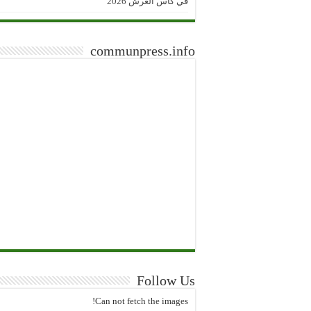
في كأس العرش 2026
communpress.info
Follow Us
Can not fetch the images!