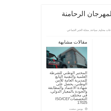
 لمهرجان الرحامنة
عات محلية
,
سياحة
,
مجلة الخبر الجماعي
مقالات مشابهة
المختبر الوطني للشرطة
العلمية والتقنية التابع
للمديرية العامة للأمن
الوطني، يحصل على
شهادة الاعتماد والمطابقة
والجودة بالمعيار الدولي،
في مختلف
التخصصات”ISO/CEI
17025
‏يومين مضت