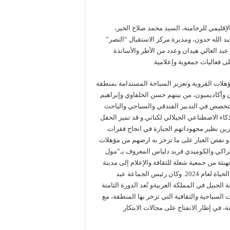
قليمي للرحامنة، السيد محمد صلاح الخير،
بد الله حدون، ومديرة مركز الاستقبال “النصر”
بد العالي هيدان وعدد من الأطر والأساتذة
لى فعاليات جمعوية وإعلامية.
لات القروية وتعزيز السياحة المستدامة بمنطقة
 وأكاديميون، من بينهم حسن الخلفاوي وإبراهيم
لمتخصص في التدبير الفندقي والسياحي والباحث
كاء الاصطناعي الجيلالي لكتاتي.و قد تميز الحفل
رين نظير مجهوداتهم الجبارة في انجاح فقرات
و نفض الغبار على ما تزخر به ارضهم من مؤهلات
لركراكي والكوميدي فريد دلياس المعروف بـ”مول
نئة من جمعية شعلة للثقافة والإعلام إلى مدينة
ابن جرير، احتفاءً بتتويجها بجائزة اليونسكو العالمية لمدن التعلم مدى الحياة لعام 2024. وكان رئيس الجماعة عبد
لجبيل في المملكة العربيةو تُعد الدورة الثامنة
السياحية والثقافية التي تزخر بها المنطقة، مع
، في إطار الانفتاح على مجالات الابتكار