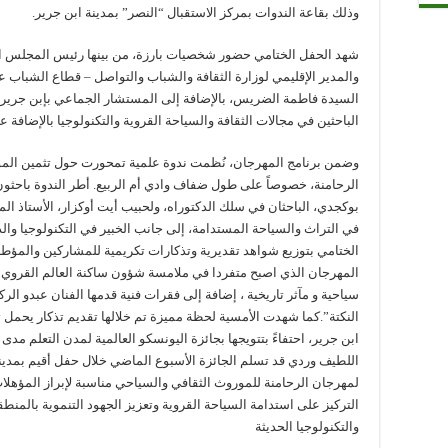
وذلك بقاعة الندوات بمركز الاستقبال “النصر” بمدينة ابن جرير.
شهد الحفل الختامي حضور شخصيات بارزة، من بينها رئيس المجلس الإ
والمدير الإقليمي لوزارة الثقافة والشباب والتواصل – قطاع الشباب ع
السيدة فاطمة الضريس، بالإضافة إلى المستشار الجماعي بإبن جرير ع
الباحثين في مجالات الثقافة والسياحة القروية والتكنولوجيا بالإضافة ع
وضمن برنامج المهرجان، نُظمت ندوة علمية تمحورت حول تثمين المؤه
الرحامنة، خصوصاً على طول ضفاف وادي أم الربيع. أطر الندوة باحثون
بوكجدي، الباحثان في سلك الدكتوراه، ولحبيب أيت أوكزار، الأستاذ ا
في التراث والسياحة المستدامة، إلى جانب الخبير في التكنولوجيا والذ
الختامي بتوزيع شواهد تقديرية وتذكارات تكريمية للمشاركين والمؤط
المهرجان الذي اصبح متفردا في ملامسة شؤون ساكنة العالم القروي 
سياحية و مآثر تاريخية ، إضافة إلى فقرات فنية قدمها الفنان عبدو ا
النكتة”.كما شهدت الأمسية لحظة مميزة تم خلالها تقديم تذكار يحمل ته
اللطيف وردي قد تسلم الجائزة الأسبوع الماضي خلال حفل أقيم بمدينة ا
لمهرجان الرحامنة للموروث الثقافي والسياحي مناسبة لإبراز المؤهلات 
التركيز على استدامة السياحة القروية وتعزيز الجهود التنموية بالمنطقة
والتكنولوجيا الحديثة