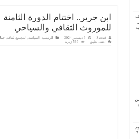
ابن جرير.. اختتام الدورة الثامنة
ف
ل
للموروث الثقافي والسياحي
ة
Zwawi
9 ديسمبر 2024
الرئيسية
,
السياسة
,
المجتمع
,
ثقافة
,
جما
اضف تعليق
569 زيارة
من
م
بزيارة عمل إلى فيينا من 5 إلى 7