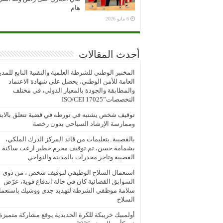
هام
6 مايو 2026
أحدث المقالات
المختبر الوطني للشرطة العلمية والتقنية التابع للمدي
العامة للأمن الوطني، يحصل على شهادة الاعتماد
والمطابقة والجودة بالمعيار الدولي، في مختلف
التخصصات”ISO/CEI 17025
توقيف شخص يشتبه في تورطه في قضية تتعلق بالابتز
وممارسة الإرشاد السياحي بدون رخصة
بالقصيبة..بتعليمات من قائد المركز الدرك الملكي،
بشمامة حسن، تم توقيف مجرم خطير ارعب ساكنة
القصيبة وتاجر مخدرات بالمدينة والنواحي
استعمال السلاح الوظيفي لتوقيف شخص ، من ذوي
السوابق القضائية كان في حالة اندفاع قوية، عرّض
سلامة موظفي الشرطة لتهديد جدي ووشيك باستعما
السلاح
أولمبيك خريبكة للكرة الحديدية يوقع مشاركة متميزة