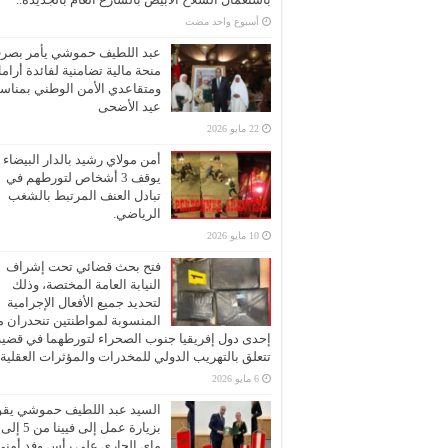
‏أسبوع واحد مضت
عبد اللطيف حموشي يأمر بصر
منحة مالية تضامنية لفائدة أرام
ومتقاعدي الأمن الوطني بمناسب
عيد الأضحى
22 مايو 2026
أمن مولاي رشيد بالدار البيضاء
يوقف 3 أشخاص لتورطهم في
تبادل العنف المرتبط بالشغب
الرياضي.
10 مايو 2026
فتح بحث قضائي تحت إشراف
النيابة العامة المختصة، وذلك
لتحديد جميع الأفعال الإجرامية
المنسوبة لمواطنتين تنحدران 
إحدى دول إفريقيا جنوب الصحراء لتورطهما في قضية
تتعلق بالتهريب الدولي للمخدرات والمؤثرات العقلية
6 مايو 2026
السيد عبد اللطيف حموشي يقو
ماي الجاري على رأس وفد أمني