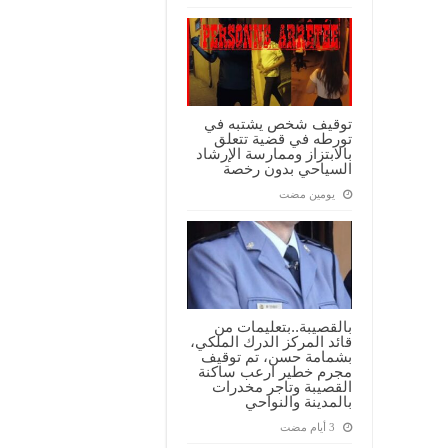
توقيف شخص يشتبه في
تورطه في قضية تتعلق
بالابتزاز وممارسة الإرشاد
السياحي بدون رخصة
‏يومين مضت
بالقصيبة..بتعليمات من
قائد المركز الدرك الملكي،
بشمامة حسن، تم توقيف
مجرم خطير ارعب ساكنة
القصيبة وتاجر مخدرات
بالمدينة والنواحي