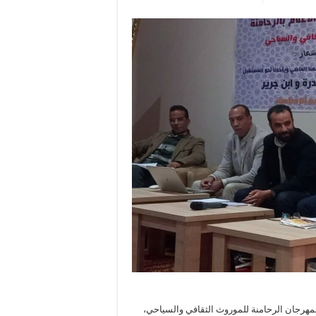
فعاليات الدورة الثامنة لمهرجان الرحامنة للموروث الثقافي والسياحي،