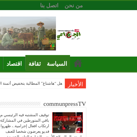
من نحن
اتصل بنا
السياسة
ثقافة
اقتصاد
الأخبار
هل “هاشتاغ” المطالبة بتخفيض أثمنة 
communpressTV
توقيف المشتبه فيه الرئيسي مع
باقي المتورطين في المشاركة
ارتكاب افعال إجرامية..، ظهروا
فديو يعرضون شخصا للعنف
باستعمال السلاح الأبيض بالشارع العام بالجديدة..