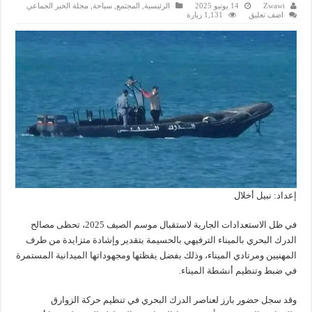
Zwawi
14 يونيو 2025
الرئيسية
,
المجتمع
,
سياحة
,
مجلة الخبر الجماعي
اضف تعليق
1,131 زيارة
إعداد: نبيل أخلال
في ظل الاستعدادات الجارية لاستقبال موسم الصيف 2025، تحظى مصالح
الدرك البحري بالميناء الترفيهي بالحسيمة بتقدير وإشادة متزايدة من طرف
المهنيين ومرتادي الميناء، وذلك بفضل يقظتها ومجهوداتها الميدانية المستمرة
في ضبط وتنظيم أنشطة الميناء.
وقد سجل حضور بارز لعناصر الدرك البحري في تنظيم حركة الزوارق