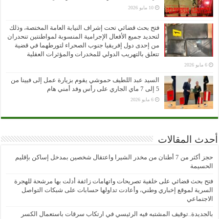
10 مايو 2026
فتح بحث قضائي تحت إشراف النيابة العامة المختصة، وذلك
لتحديد جميع الأفعال الإجرامية المنسوبة لمواطنتين تنحدران
من إحدى دول إفريقيا جنوب الصحراء لتورطهما في قضية
تتعلق بالتهريب الدولي للمخدرات والمؤثرات العقلية
6 مايو 2026
السيد عبد اللطيف حموشي يقوم بزيارة عمل إلى فيينا من
5 إلى 7 ماي الجاري على رأس وفد أمني هام
6 مايو 2026
أحدث المقالات
حجز أكثر من 7 أطنان من مخدر الشيرا واعتقال شخصين بمدخل إساكن بإقليم
الحسيمة
فتح بحث قضائي على خلفية تصريحات واتهامات زائفة أدلت بها مرشحة للهجرة
السرية لموقع إخباري وطني، وأعادت تداولها حسابات على شبكات التواصل
الاجتماعي
بالجديدة..توقيف المشتبه فيه الرئيسي في ارتكاب سرقات باستعمال الكسر