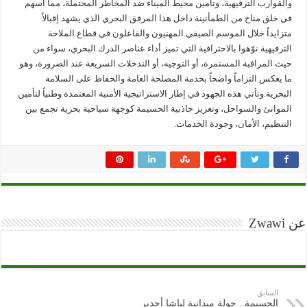
والقوارب الترفيهية، وتأمين محيط الميناء ضد المخاطر المحتملة، مما أسهم
في خلق مناخ من الطمأنينة داخل هذا المرفق البحري الذي يشهد إقبالاً
متزايداً خلال الموسم الصيفي.المهنيون والفاعلون في قطاع الملاحة
الترفيهية نوّهوا بالاحترافية التي تميز أداء عناصر الدرك البحري، سواء من
حيث المراقبة المستمرة، أو التوجيه، أو التدخلات السريعة عند الضرورة، وهو
ما يعكس التزاماً واضحاً بخدمة المصلحة العامة والحفاظ على السلامة
البحرية.وتأتي هذه الجهود في إطار الاستراتيجية الأمنية المعتمدة وطنياً لتأمين
الموانئ والسواحل، وتعزيز جاذبية الحسيمة كوجهة سياحية بحرية تجمع بين
التنظيم، الأمان، وجودة الخدمات.
عن Zwawi
السابق
الحسيمة.. جولة ميدانية لباشا أجدير