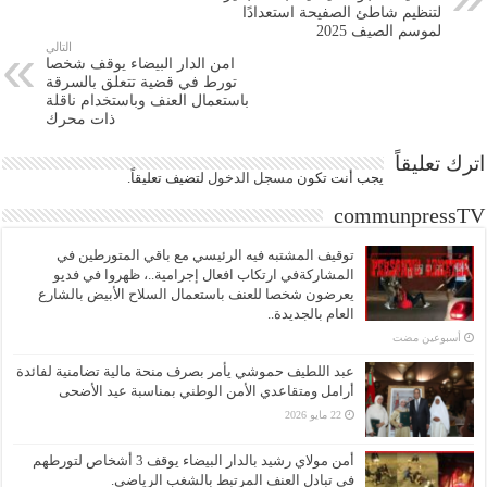
لتنظيم شاطئ الصفيحة استعدادًا
لموسم الصيف 2025
التالي
امن الدار البيضاء يوقف شخصا
تورط في قضية تتعلق بالسرقة
باستعمال العنف وباستخدام ناقلة
ذات محرك
اترك تعليقاً
يجب أنت تكون
مسجل الدخول
لتضيف تعليقاً.
communpressTV
توقيف المشتبه فيه الرئيسي مع باقي المتورطين في
المشاركةفي ارتكاب افعال إجرامية..، ظهروا في فديو
يعرضون شخصا للعنف باستعمال السلاح الأبيض بالشارع
العام بالجديدة..
‏أسبوعين مضت
عبد اللطيف حموشي يأمر بصرف منحة مالية تضامنية لفائدة
أرامل ومتقاعدي الأمن الوطني بمناسبة عيد الأضحى
22 مايو 2026
أمن مولاي رشيد بالدار البيضاء يوقف 3 أشخاص لتورطهم
في تبادل العنف المرتبط بالشغب الرياضي.