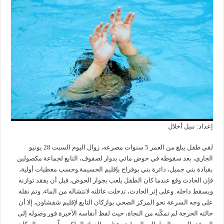
إعداد: نبيل أخلال
لقي طفل يبلغ من العمر 5 سنوات مصرعه، زوال اليوم السبت 28 يونيو
الجاري، بعد سقوطه في حوض مائي بدوار لصفوف، التابع لجماعة مكصولين
بقيادة بني جميل، دائرة بني بوفراح بإقليم الحسيمة.وحسب معطيات أولية،
فإن الحادث وقع عندما كان الطفل يلعب بجوار الحوض، قبل أن يفقد توازنه
ويسقط داخله. وعلى إثر الحادث، تدخلت عائلته لانتشاله من الماء، وتم نقله
على وجه السرعة نحو المركز الصحي بوازكان التابع لإقليم شفشاون، إلا أن
حالته الحرجة لم تمكّنه من النجاة، حيث لفظ أنفاسه الأخيرة فور وصوله إلى