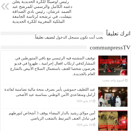
رئيس أوصيكا للكرة الحديدية يعلن
دعمه الكامل والرسمي للمرشح عبد
الصمد عرشان، رئيس نادي الصداقة
بتيفلت، في ترشحه لرئاسة الجامعة
الملكية المغربية للكرة الحديدية
اترك تعليقاً
يجب أنت تكون
مسجل الدخول
لتضيف تعليقاً.
communpressTV
توقيف المشتبه فيه الرئيسي مع باقي المتورطين في
المشاركةفي ارتكاب افعال إجرامية..، ظهروا في فديو
يعرضون شخصا للعنف باستعمال السلاح الأبيض بالشارع
العام بالجديدة..
‏أسبوع واحد مضت
عبد اللطيف حموشي يأمر بصرف منحة مالية تضامنية لفائدة
أرامل ومتقاعدي الأمن الوطني بمناسبة عيد الأضحى
22 مايو 2026
أمن مولاي رشيد بالدار البيضاء يوقف 3 أشخاص لتورطهم
في تبادل العنف المرتبط بالشغب الرياضي.
10 مايو 2026