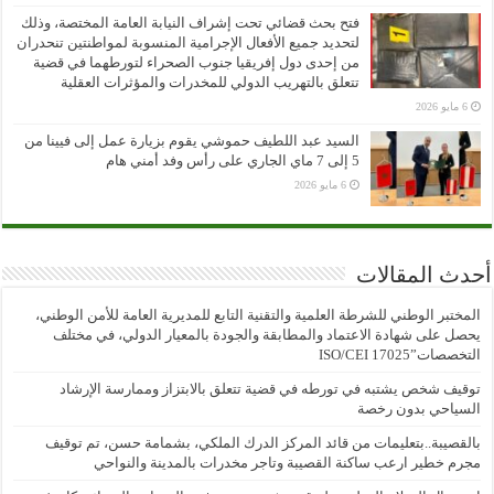
فتح بحث قضائي تحت إشراف النيابة العامة المختصة، وذلك
لتحديد جميع الأفعال الإجرامية المنسوبة لمواطنتين تنحدران
من إحدى دول إفريقيا جنوب الصحراء لتورطهما في قضية
تتعلق بالتهريب الدولي للمخدرات والمؤثرات العقلية
6 مايو 2026
السيد عبد اللطيف حموشي يقوم بزيارة عمل إلى فيينا من
5 إلى 7 ماي الجاري على رأس وفد أمني هام
6 مايو 2026
أحدث المقالات
المختبر الوطني للشرطة العلمية والتقنية التابع للمديرية العامة للأمن الوطني،
يحصل على شهادة الاعتماد والمطابقة والجودة بالمعيار الدولي، في مختلف
التخصصات”ISO/CEI 17025
توقيف شخص يشتبه في تورطه في قضية تتعلق بالابتزاز وممارسة الإرشاد
السياحي بدون رخصة
بالقصيبة..بتعليمات من قائد المركز الدرك الملكي، بشمامة حسن، تم توقيف
مجرم خطير ارعب ساكنة القصيبة وتاجر مخدرات بالمدينة والنواحي