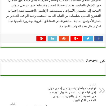
المرفق الصحي.السلطات المحلية وعناصر الدرك الملكي حلّت بعين المكان
فور الإشعار بالحادث، وفتحت تحقيقًا لتحديد ملابساته، فيما تم نقل جثمان
الضحية إلى مستودع الأموات بالمستشفى الإقليمي بالحسيمة قصد إخضاعه
للتشريح الطبي، بتعليمات من النيابة العامة المختصة.وتعيد الواقعة التحذير من
خطر الأحواض المائية المكشوفة في المناطق القروية، وضرورة تأمينها تجنبًا
لتكرار مثل هذه الحوادث المؤلمة.
عن Zwawi
السابق
توقيف مواطن ينحدر من إحدى دول
إفريقيا جنوب الصحراء، يبل تورطه
في قضية تتعلق بالتهريب الدولي
المخدر الكوكايين
التالي