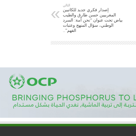
التالي
إصدار فكري جديد للكاتبين
المغربيين حسن طارق والطيب
بياض تحت عنوان “نحن أمة: السرد
الوطني، سؤال المنهج وعتبات
الفهم”..