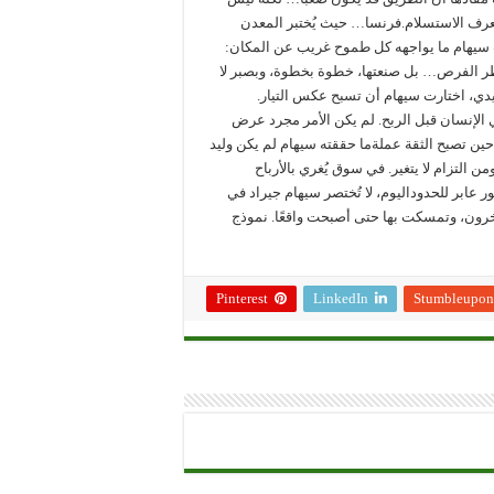
تعرف الاستسلام.فرنسا… حيث يُختبر المعدن
 سيهام ما يواجهه كل طموح غريب عن المكان:
نتظر الفرص… بل صنعتها، خطوة بخطوة، وبصبر لا
دي، اختارت سيهام أن تسبح عكس التيار.
 الإنسان قبل الربح. لم يكن الأمر مجرد عرض
ن تصبح الثقة عملةما حققته سيهام لم يكن وليد
ن التزام لا يتغير. في سوق يُغري بالأرباح
 عابر للحدوداليوم، لا تُختصر سيهام جيراد في
رون، وتمسكت بها حتى أصبحت واقعًا. نموذج
Pinterest
LinkedIn
Stumbleupon