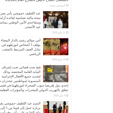
‏أسبوعين مضت
عبد اللطيف حموشي يأمر بصر
منحة مالية تضامنية لفائدة أرام
ومتقاعدي الأمن الوطني بمناسب
عيد الأضحى
22 مايو 2026
أمن مولاي رشيد بالدار البيضاء
يوقف 3 أشخاص لتورطهم في
تبادل العنف المرتبط بالشغب
الرياضي.
10 مايو 2026
فتح بحث قضائي تحت إشراف
النيابة العامة المختصة، وذلك
لتحديد جميع الأفعال الإجرامية
المنسوبة لمواطنتين تنحدران 
إحدى دول إفريقيا جنوب الصحراء لتورطهما في قضية
تتعلق بالتهريب الدولي للمخدرات والمؤثرات العقلية
6 مايو 2026
السيد عبد اللطيف حموشي يقو
ماي الجاري على رأس وفد أمني