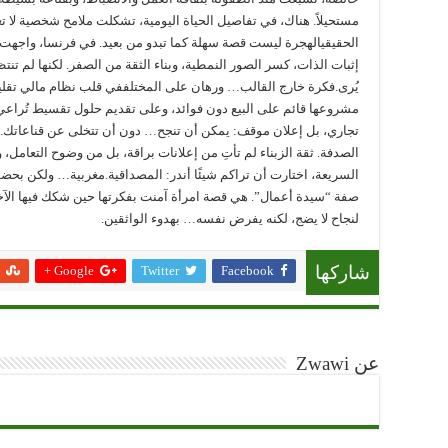
مستحيلاً. هناك، في تفاصيل الحياة اليومية، تشكلت ملامح شخصية لا 
الحقيقيالهجرة ليست قصة سهلة كما تبدو من بعيد. في فرنسا، واجهت
إثبات الذات، كسر الصور النمطية، وبناء الثقة من الصفر. لكنها لم ت
يُرى.فكرة خارج القالب… ورهان على المختلففي قلب نظام مالي تقلي
مشروعها قائم على البيع دون فوائد، وعلى تقديم حلول تقسيط تُراعي
تجاري، بل إعلان موقف: يمكن أن تنجح… دون أن تتخلى عن قناعاتك.حي
الصدفة. ثقة الزبناء لم تأتِ من إعلانات براقة، بل من وضوح التعامل، وم
السريعة، اختارت أن تراكم شيئًا أندر: المصداقية.مغربية… ولكن بحضور
صفة “سيدة أعمال”. هي قصة امرأة آمنت بفكرتها حين شكك فيها الآخ
لنجاح لا يضج، لكنه يفرض نفسه… بهدوء الواثقين.
Google +
Twitter
Facebook
شاركها
عن Zwawi