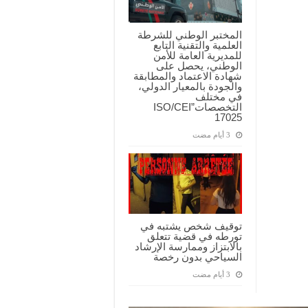
المختبر الوطني للشرطة
العلمية والتقنية التابع
للمديرية العامة للأمن
الوطني، يحصل على
شهادة الاعتماد والمطابقة
والجودة بالمعيار الدولي،
في مختلف
التخصصات”ISO/CEI
17025
توقيف شخص يشتبه في
تورطه في قضية تتعلق
بالابتزاز وممارسة الإرشاد
السياحي بدون رخصة