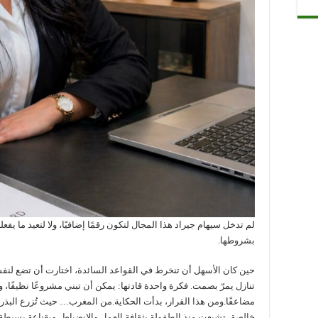
لم تدخل سيهام جيراد هذا المجال لتكون رقمًا إضافيًا، ولا لتعيد ما يف
بشروطها.
حين كان الأسهل أن تنخرط في القواعد السائدة، اختارت أن تضع لنفسها خط
تنازل يمرّ بصمت. فكرة واحدة قادتها: يمكن أن تبني مشروعًا نظيفًا، 
مضاعفًا.ومن هذا القرار، بدأت الحكاية.من المغرب… حيث تُزرع البذرة 
خالصة، تشبعت منذ الطفولة بثقافة العمل والانضباط، وبقناعة بسيطة