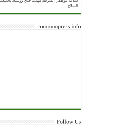
سلامة موظفي الشرطة لتهديد جدي ووشيك باستعما
السلاح
communpress.info
Follow Us