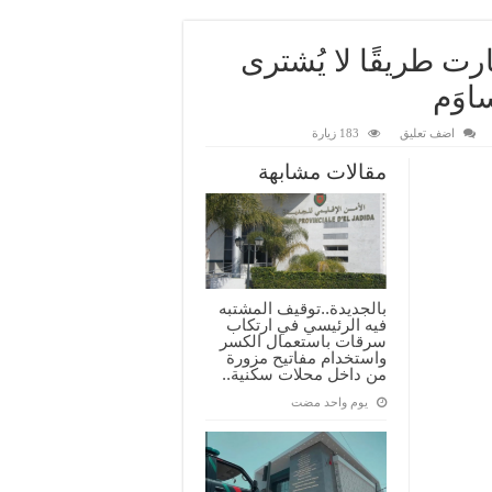
رت طريقًا لا يُشترى
اوَم
اضف تعليق
183 زيارة
مقالات مشابهة
بالجديدة..توقيف المشتبه
فيه الرئيسي في ارتكاب
سرقات باستعمال الكسر
واستخدام مفاتيح مزورة
من داخل محلات سكنية..
‏يوم واحد مضت