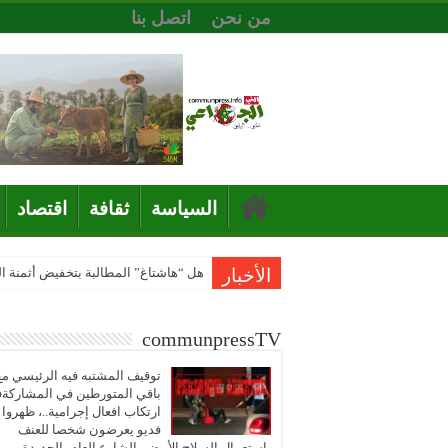
من نحن
اتصل بنا
السياسة
ثقافة
اقتصاد
الأخبار
هل “هاشتاغ” المطالبة بتخفيض أثمنة 
communpressTV
توقيف المشتبه فيه الرئيسي مع
باقي المتورطين في المشاركة
ارتكاب افعال إجرامية..، ظهروا
فديو يعرضون شخصا للعنف
باستعمال السلاح الأبيض بالشارع العام بالجديدة..