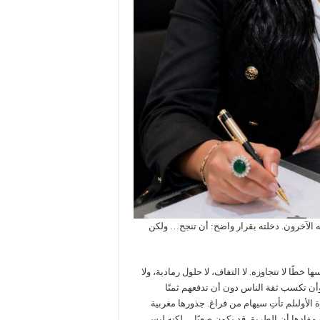
عله الآخرون. دخلته بقرار واضح: أن تنجح… ولكن
ًا لا تتجاوزه. لا التفاف، لا حلول رمادية، ولا
وأن تكسب ثقة الناس دون أن تدفعهم ثمنًا
الأولىلم تأتِ سيهام من فراغ. جذورها مغربية
 مفادها أن الطريق قد يكون صعبًا… لكنه ليس