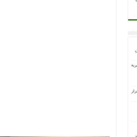
ن
رية
از