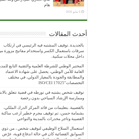
هام
6 مايو 2026
أحدث المقالات
بالجديدة..توقيف المشتبه فيه الرئيسي في ارتكاب
سرقات باستعمال الكسر واستخدام مفاتيح مزورة م
داخل محلات سكنية..
المختبر الوطني للشرطة العلمية والتقنية التابع للمدي
العامة للأمن الوطني، يحصل على شهادة الاعتماد
والمطابقة والجودة بالمعيار الدولي، في مختلف
التخصصات”ISO/CEI 17025
توقيف شخص يشتبه في تورطه في قضية تتعلق بالابتز
وممارسة الإرشاد السياحي بدون رخصة
بالقصيبة..بتعليمات من قائد المركز الدرك الملكي،
بشمامة حسن، تم توقيف مجرم خطير ارعب ساكنة
القصيبة وتاجر مخدرات بالمدينة والنواحي
استعمال السلاح الوظيفي لتوقيف شخص ، من ذوي
السوابق القضائية كان في حالة اندفاع قوية، عرّض