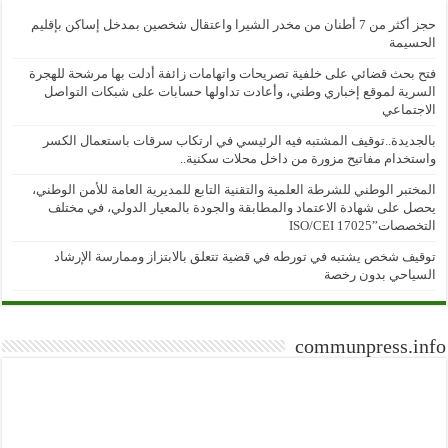
حجز أكثر من 7 أطنان من مخدر الشيرا واعتقال شخصين بمدخل إساكن بإقليم
الحسيمة
فتح بحث قضائي على خلفية تصريحات واتهامات زائفة أدلت بها مرشحة للهجرة
السرية لموقع إخباري وطني، وأعادت تداولها حسابات على شبكات التواصل
الاجتماعي
بالجديدة..توقيف المشتبه فيه الرئيسي في ارتكاب سرقات باستعمال الكسر
واستخدام مفاتيح مزورة من داخل محلات سكنية..
المختبر الوطني للشرطة العلمية والتقنية التابع للمديرية العامة للأمن الوطني،
يحصل على شهادة الاعتماد والمطابقة والجودة بالمعيار الدولي، في مختلف
التخصصات”ISO/CEI 17025
توقيف شخص يشتبه في تورطه في قضية تتعلق بالابتزاز وممارسة الإرشاد
السياحي بدون رخصة
communpress.info