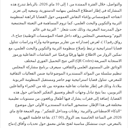
والتواصل، خلال الفترة الممتدة من 1 إلى 10 ماي 2026، بالرباط.تندرج هذه
المشاركة في إطار اضطلاع المجلس بمهامه الدستورية، وسعيه إلى تعزيز
انفتاحه المؤسساتي وإغناء النقاش العمومي حول القضايا الراهنة لمنظومة
التربية والتكوين والبحث العلمي، كما تروم المساهمة في التعبئة المجتمعية
حول المدرسة المغربية، وذلك تحت شعار: ” التربية في عالم
اليوم”.وسيخصص المجلس رواقه داخل فضاء المؤسسات الوطنية) جناح A،
رواق رقم15 )، لعرض إصداراته من تقارير موضوعاتية وآراء ودراسات تتناول
قضايا استراتيجية ترتبط بإصلاح منظومة التربية والتكوين والبحث العلمي، مع
تمكين الزوار من الاطلاع عليها ورقيًا ورقميًا عبر الشاشات التفاعلية ورموز
الاستجابة السريعة (QR Codes) التي تتيح التحميل الفوري لمختلف
الوثائق.على المستوى العلمي والثقافي، سيعرف برنامج مشاركة المجلس
تنظيم سلسلة من الموائد المستديرة الموضوعاتية ضمن الفعاليات الثقافية
للمعرض، تتناول قضايا استراتيجية تهم حاضر ومستقبل المنظومة التربوية
ببلادنا، وذلك في إطار نقاشات تفاعلية مفتوحة بين ثلة من الخبراء والفاعلين
التربويين، بما يتيح تبادل وجهات النظر وتعميق التفكير الجماعي حول هذه
القضايا، إضافة إلى فقرات يشارك فيها أطفال ويافعون من مستويات تعليمية
مختلفة.في هذا الإطار، ستتمحور المائدة المستديرة الأولى حول موضوع
“الذكاء الاصطناعي والتربية: رهانات ومداخل للتفكير”، يوم الجمعة فاتح ماي
2026، في الساعة الخامسة بعد الزوال (17:00)، بقاعة فاطمة الفهرية
بالمعرض، حيث ستشكل مناسبة لفتح نقاش معمق حول تحديات وآفاق إدماج