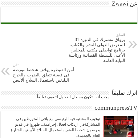
عن Zwawi
السابق
برواق مشترك في الدورة 31
للمعرض الدولي للنشر والكتاب،
برنامج تواصلي مكثف للمجلس
الأعلى للسلطة القضائية ورئاسة
النيابة العامة
التالي
أمن القنيطرة يوقف شخصا لتورطه
في قضية تتعلق بالضرب والجرح
البليغين باستعمال السلاح الأبيض
اترك تعليقاً
يجب أنت تكون
مسجل الدخول
لتضيف تعليقاً.
communpressTV
توقيف المشتبه فيه الرئيسي مع باقي المتورطين في
المشاركةفي ارتكاب افعال إجرامية..، ظهروا في فديو
يعرضون شخصا للعنف باستعمال السلاح الأبيض بالشارع
العام بالجديدة..