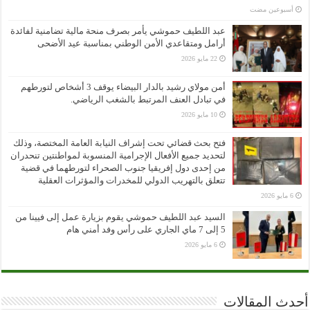
‏أسبوعين مضت
عبد اللطيف حموشي يأمر بصرف منحة مالية تضامنية لفائدة
أرامل ومتقاعدي الأمن الوطني بمناسبة عيد الأضحى
22 مايو 2026
أمن مولاي رشيد بالدار البيضاء يوقف 3 أشخاص لتورطهم
في تبادل العنف المرتبط بالشغب الرياضي.
10 مايو 2026
فتح بحث قضائي تحت إشراف النيابة العامة المختصة، وذلك
لتحديد جميع الأفعال الإجرامية المنسوبة لمواطنتين تنحدران
من إحدى دول إفريقيا جنوب الصحراء لتورطهما في قضية
تتعلق بالتهريب الدولي للمخدرات والمؤثرات العقلية
6 مايو 2026
السيد عبد اللطيف حموشي يقوم بزيارة عمل إلى فيينا من
5 إلى 7 ماي الجاري على رأس وفد أمني هام
6 مايو 2026
أحدث المقالات