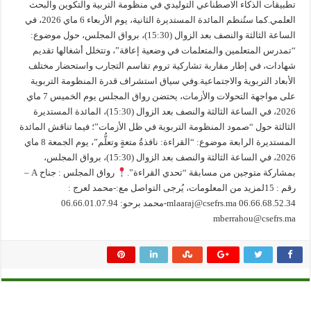
تطبيقات الذكاء الاصطناعي التوليدي في منظومة التربية والتكوين والبحث
العلمي.كما ستُنظم المائدة المستديرة الثانية، يوم الأربعاء 6 ماي 2026، في
الساعة الثالثة والنصف بعد الزوال (15:30)، برواق المجلس، حول موضوع:
“تمدرس المتعلمين والمتعلمات في وضعية إعاقة”، وتتخلل أشغالها تقديم
شهادات، في إطار مقاربة تشاركية تروم تقاسم التجارب واستحضار مختلف
الأبعاد التربوية والاجتماعية.وفي سياق استشراف قدرة المنظومة التربوية
على مواجهة التحولات والأزمات، يحتضن رواق المجلس يوم الخميس 7 ماي
2026، في الساعة الثالثة والنصف بعد الزوال (15:30)، المائدة المستديرة
الثالثة حول “صمود المنظومة التربوية في ظل الأزمات”؛ فيما تناقش المائدة
المستديرة الرابعة موضوع: “القراءة: نافذةُ متعةٍ وتعلُّم”، يوم الجمعة 8 ماي
2026، في الساعة الثالثة والنصف بعد الزوال (15:30)، برواق المجلس،
بمشاركة متوجين من مسابقة “تحدي القراءة”.
رواق المجلس : جناح A –
رقم : 15لمزيد من المعلومات، يُرجى التواصل مع:-محمد لعرج :
06.66.68.52.34 mlaaraj@csefrs.ma-محمد برحو: 06.66.01.07.94
mberrahou@csefrs.ma