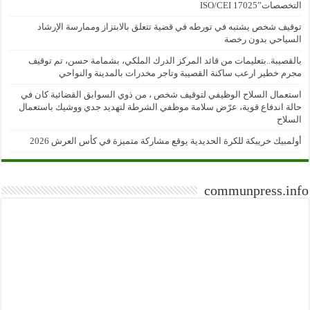
التخصصات”ISO/CEI 17025
توقيف شخص يشتبه في تورطه في قضية تتعلق بالابتزاز وممارسة الإرشاد
السياحي بدون رخصة
بالقصيبة..بتعليمات من قائد المركز الدرك الملكي، بشمامة حسن، تم توقيف
مجرم خطير ارعب ساكنة القصيبة وتاجر مخدرات بالمدينة والنواحي
استعمال السلاح الوظيفي لتوقيف شخص ، من ذوي السوابق القضائية كان في
حالة اندفاع قوية، عرّض سلامة موظفي الشرطة لتهديد جدي ووشيك باستعمال
السلاح
أولمبيك خريبكة للكرة الحديدية يوقع مشاركة متميزة في كأس العرش 2026
communpress.info