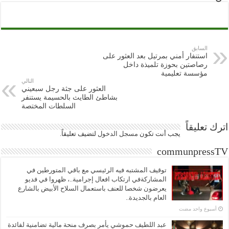
السابق
استنفار أمني بمرتيل بعد العثور على
رصاصتين بحوزة تلميذة داخل
مؤسسة تعليمية
التالي
العثور على جثة رجل سبعيني
بشاطئ الطايث بالحسيمة يستنفر
السلطات المختصة
اترك تعليقاً
يجب أنت تكون
مسجل الدخول
لتضيف تعليقاً.
communpressTV
توقيف المشتبه فيه الرئيسي مع باقي المتورطين في
المشاركةفي ارتكاب افعال إجرامية..، ظهروا في فديو
يعرضون شخصا للعنف باستعمال السلاح الأبيض بالشارع
العام بالجديدة..
‏أسبوع واحد مضت
عبد اللطيف حموشي يأمر بصرف منحة مالية تضامنية لفائدة