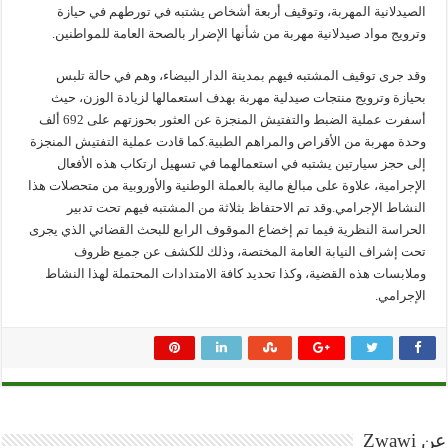
الصيدلانية المهربة، وتوقيف أربعة أشخاص يشتبه في تورطهم في حيازة
وترويج مواد صيدلانية مهربة من شأنها الإضرار بالصحة العامة للمواطنين.
وقد جرى توقيف المشتبه فيهم بمدينة الدار البيضاء، وهم في حالة تلبس
بحيازة وترويج منتجات صيدلية مهربة بهدف استعمالها لزيادة الوزن، حيث
أسفرت عملية الضبط والتفتيش المنجزة عن العثور بحوزتهم على 692 ألف
وحدة مهربة من الأقراص والمراهم الطبية.كما قادت عملية التفتيش المنجزة
إلى حجز سيارتين يشتبه في استعمالهما في تسهيل ارتكاب هذه الأفعال
الإجرامية، علاوة على مبالغ مالية بالعملة الوطنية والأوروبية من متحصلات هذا
النشاط الإجرامي.وقد تم الاحتفاظ بثلاثة من المشتبه فيهم تحت تدبير
الحراسة النظرية فيما تم إخضاع الموقوف الرابع للبحث القضائي الذي يجرى
تحت إشراف النيابة العامة المختصة، وذلك للكشف عن جميع ظروف
وملابسات هذه القضية، وكذا تحديد كافة الامتدادات المحتملة لهذا النشاط
الإجرامي.
عن Zwawi