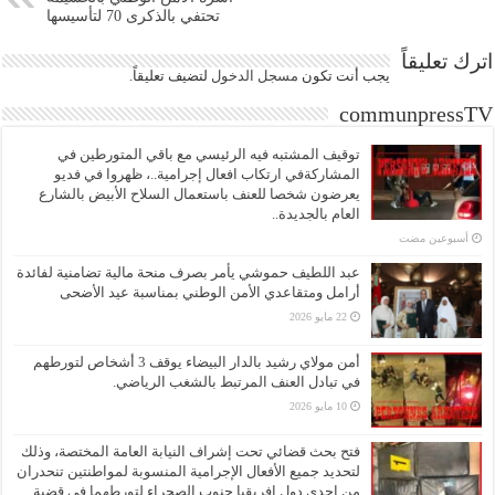
تحتفي بالذكرى 70 لتأسيسها
اترك تعليقاً
يجب أنت تكون
مسجل الدخول
لتضيف تعليقاً.
communpressTV
توقيف المشتبه فيه الرئيسي مع باقي المتورطين في
المشاركةفي ارتكاب افعال إجرامية..، ظهروا في فديو
يعرضون شخصا للعنف باستعمال السلاح الأبيض بالشارع
العام بالجديدة..
‏أسبوعين مضت
عبد اللطيف حموشي يأمر بصرف منحة مالية تضامنية لفائدة
أرامل ومتقاعدي الأمن الوطني بمناسبة عيد الأضحى
22 مايو 2026
أمن مولاي رشيد بالدار البيضاء يوقف 3 أشخاص لتورطهم
في تبادل العنف المرتبط بالشغب الرياضي.
10 مايو 2026
فتح بحث قضائي تحت إشراف النيابة العامة المختصة، وذلك
لتحديد جميع الأفعال الإجرامية المنسوبة لمواطنتين تنحدران
من إحدى دول إفريقيا جنوب الصحراء لتورطهما في قضية