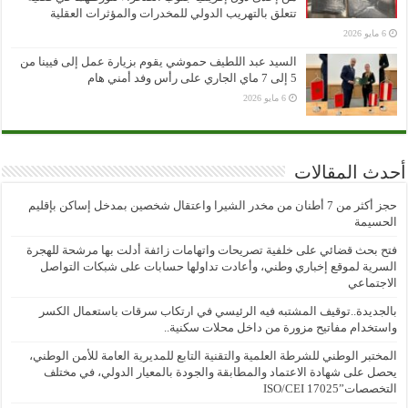
تتعلق بالتهريب الدولي للمخدرات والمؤثرات العقلية
6 مايو 2026
السيد عبد اللطيف حموشي يقوم بزيارة عمل إلى فيينا من
5 إلى 7 ماي الجاري على رأس وفد أمني هام
6 مايو 2026
أحدث المقالات
حجز أكثر من 7 أطنان من مخدر الشيرا واعتقال شخصين بمدخل إساكن بإقليم
الحسيمة
فتح بحث قضائي على خلفية تصريحات واتهامات زائفة أدلت بها مرشحة للهجرة
السرية لموقع إخباري وطني، وأعادت تداولها حسابات على شبكات التواصل
الاجتماعي
بالجديدة..توقيف المشتبه فيه الرئيسي في ارتكاب سرقات باستعمال الكسر
واستخدام مفاتيح مزورة من داخل محلات سكنية..
المختبر الوطني للشرطة العلمية والتقنية التابع للمديرية العامة للأمن الوطني،
يحصل على شهادة الاعتماد والمطابقة والجودة بالمعيار الدولي، في مختلف
التخصصات”ISO/CEI 17025