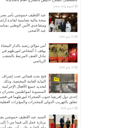
‏أسبوع واحد مضت
عبد اللطيف حموشي يأمر بصر
منحة مالية تضامنية لفائدة أرام
ومتقاعدي الأمن الوطني بمناسب
عيد الأضحى
22 مايو 2026
أمن مولاي رشيد بالدار البيضاء
يوقف 3 أشخاص لتورطهم في
تبادل العنف المرتبط بالشغب
الرياضي.
10 مايو 2026
فتح بحث قضائي تحت إشراف
النيابة العامة المختصة، وذلك
لتحديد جميع الأفعال الإجرامية
المنسوبة لمواطنتين تنحدران 
إحدى دول إفريقيا جنوب الصحراء لتورطهما في قضية
تتعلق بالتهريب الدولي للمخدرات والمؤثرات العقلية
6 مايو 2026
السيد عبد اللطيف حموشي يقو
ماي الجاري على رأس وفد أمني