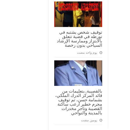
توقيف شخص يشتبه في
تورطه في قضية تتعلق
بالابتزاز وممارسة الإرشاد
السياحي بدون رخصة
‏يوم واحد مضت
بالقصيبة..بتعليمات من
قائد المركز الدرك الملكي،
بشمامة حسن، تم توقيف
مجرم خطير ارعب ساكنة
القصيبة وتاجر مخدرات
بالمدينة والنواحي
‏يومين مضت