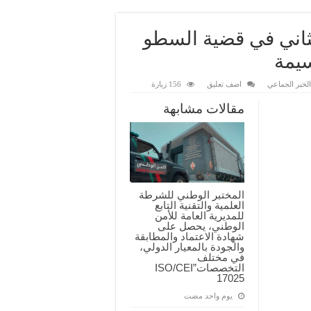
ثاني في قضية السطو
يمة
لخبر الجماعي
اضف تعليق
156 زيارة
مقالات مشابهة
المختبر الوطني للشرطة
العلمية والتقنية التابع
للمديرية العامة للأمن
الوطني، يحصل على
شهادة الاعتماد والمطابقة
والجودة بالمعيار الدولي،
في مختلف
التخصصات”ISO/CEI
17025
‏يوم واحد مضت