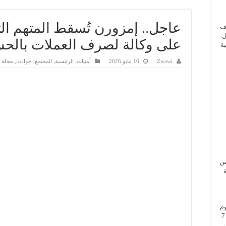
عاجل.. إمزورن تُسقط المتهم ال
ف
ل
على وكالة لصرف العملات بالحس
ة
Zwawi
16 مايو 2026
أمنيات
,
الرئيسية
,
المجتمع
,
حوادث
,
مجلة ا
من
م
بزيارة عمل إلى فيينا من 5 إلى 7