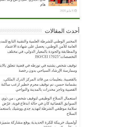
هام
6 مايو 2026
أحدث المقالات
المختبر الوطني للشرطة العلمية والتقنية التابع للمدي
العامة للأمن الوطني، يحصل على شهادة الاعتماد
والمطابقة والجودة بالمعيار الدولي، في مختلف
التخصصات”ISO/CEI 17025
توقيف شخص يشتبه في تورطه في قضية تتعلق بالابتز
وممارسة الإرشاد السياحي بدون رخصة
بالقصيبة..بتعليمات من قائد المركز الدرك الملكي،
بشمامة حسن، تم توقيف مجرم خطير ارعب ساكنة
القصيبة وتاجر مخدرات بالمدينة والنواحي
استعمال السلاح الوظيفي لتوقيف شخص ، من ذوي
السوابق القضائية كان في حالة اندفاع قوية، عرّض
سلامة موظفي الشرطة لتهديد جدي ووشيك باستعما
السلاح
أولمبيك خريبكة للكرة الحديدية يوقع مشاركة متميزة