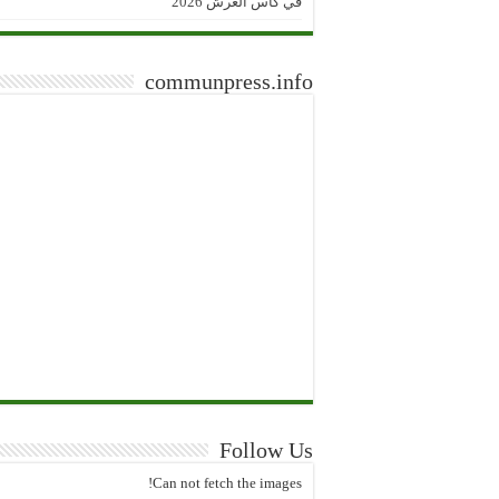
في كأس العرش 2026
communpress.info
Follow Us
Can not fetch the images!