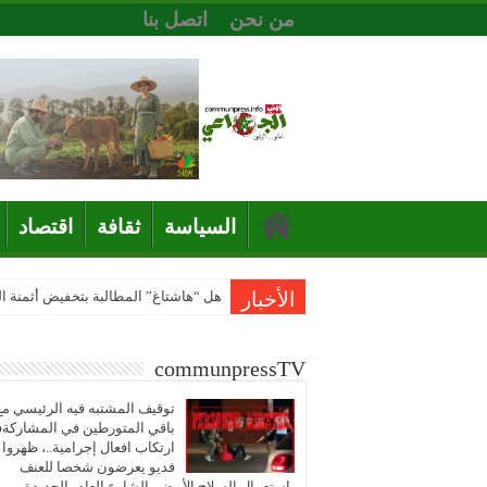
من نحن
اتصل بنا
السياسة
ثقافة
اقتصاد
الأخبار
هل “هاشتاغ” المطالبة بتخفيض أثمنة 
communpressTV
توقيف المشتبه فيه الرئيسي مع
باقي المتورطين في المشاركة
ارتكاب افعال إجرامية..، ظهروا
فديو يعرضون شخصا للعنف
باستعمال السلاح الأبيض بالشارع العام بالجديدة..