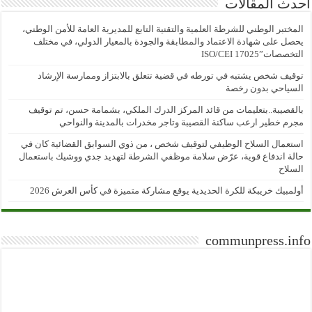
أحدث المقالات
المختبر الوطني للشرطة العلمية والتقنية التابع للمديرية العامة للأمن الوطني،
يحصل على شهادة الاعتماد والمطابقة والجودة بالمعيار الدولي، في مختلف
التخصصات”ISO/CEI 17025
توقيف شخص يشتبه في تورطه في قضية تتعلق بالابتزاز وممارسة الإرشاد
السياحي بدون رخصة
بالقصيبة..بتعليمات من قائد المركز الدرك الملكي، بشمامة حسن، تم توقيف
مجرم خطير ارعب ساكنة القصيبة وتاجر مخدرات بالمدينة والنواحي
استعمال السلاح الوظيفي لتوقيف شخص ، من ذوي السوابق القضائية كان في
حالة اندفاع قوية، عرّض سلامة موظفي الشرطة لتهديد جدي ووشيك باستعمال
السلاح
أولمبيك خريبكة للكرة الحديدية يوقع مشاركة متميزة في كأس العرش 2026
communpress.info