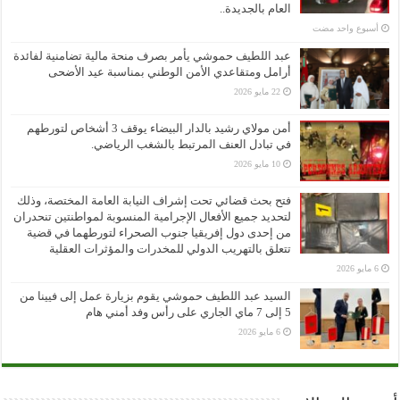
العام بالجديدة..
‏أسبوع واحد مضت
عبد اللطيف حموشي يأمر بصرف منحة مالية تضامنية لفائدة
أرامل ومتقاعدي الأمن الوطني بمناسبة عيد الأضحى
22 مايو 2026
أمن مولاي رشيد بالدار البيضاء يوقف 3 أشخاص لتورطهم
في تبادل العنف المرتبط بالشغب الرياضي.
10 مايو 2026
فتح بحث قضائي تحت إشراف النيابة العامة المختصة، وذلك
لتحديد جميع الأفعال الإجرامية المنسوبة لمواطنتين تنحدران
من إحدى دول إفريقيا جنوب الصحراء لتورطهما في قضية
تتعلق بالتهريب الدولي للمخدرات والمؤثرات العقلية
6 مايو 2026
السيد عبد اللطيف حموشي يقوم بزيارة عمل إلى فيينا من
5 إلى 7 ماي الجاري على رأس وفد أمني هام
6 مايو 2026