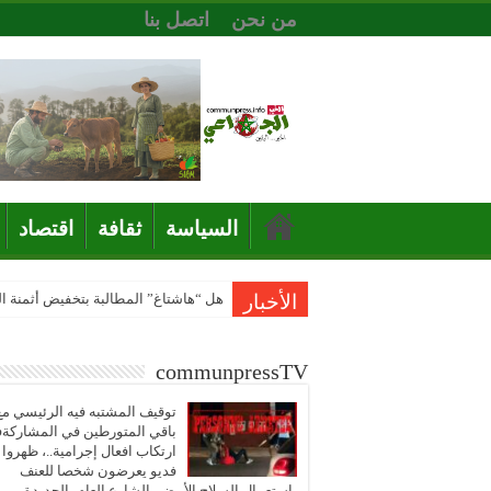
من نحن
اتصل بنا
السياسة
ثقافة
اقتصاد
الأخبار
هل “هاشتاغ” المطالبة بتخفيض أثمنة 
communpressTV
توقيف المشتبه فيه الرئيسي مع
باقي المتورطين في المشاركة
ارتكاب افعال إجرامية..، ظهروا
فديو يعرضون شخصا للعنف
باستعمال السلاح الأبيض بالشارع العام بالجديدة..