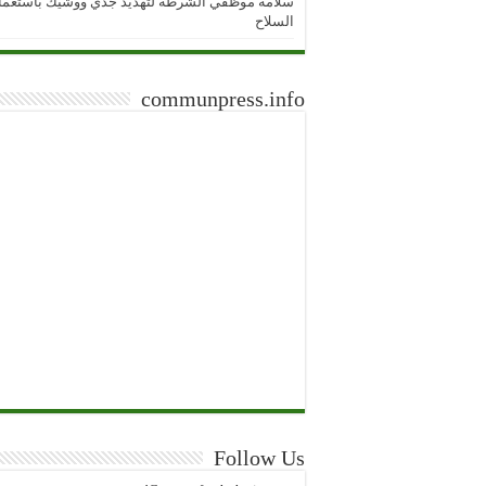
سلامة موظفي الشرطة لتهديد جدي ووشيك باستعما
السلاح
communpress.info
Follow Us