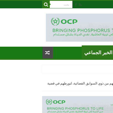
الخبر الجماعي
وق السبت أولاد النمةيوقف 5 أشخاص ، 4 منهم من ذوي السوابق القضائية، لتورطهم في قضية