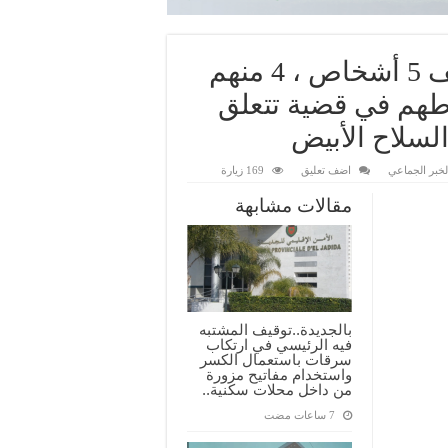
أمن سوق السبت أولاد النمةيوقف 5 أشخاص ، 4 منهم
طهم في قضية تتعلق
السلاح الأبيض
لخبر الجماعي
اضف تعليق
169 زيارة
مقالات مشابهة
بالجديدة..توقيف المشتبه
فيه الرئيسي في ارتكاب
سرقات باستعمال الكسر
واستخدام مفاتيح مزورة
من داخل محلات سكنية..