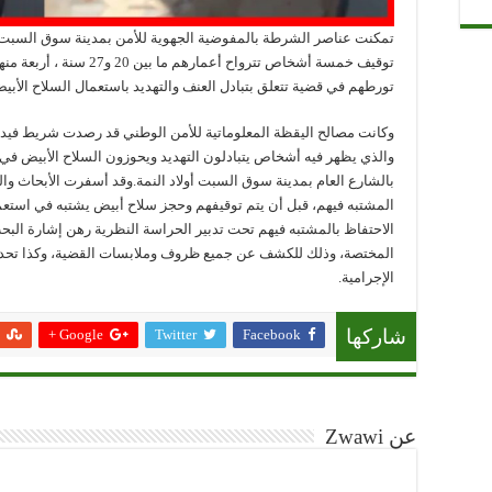
توقيف خمسة أشخاص تترواح أع
تورطهم في قضية تتعلق بتبادل العنف والتهديد باستعمال السلاح الأبي
وكانت مصالح اليقظة المعلوماتية للأمن الوطني قد رصدت شريط فيدي
والذي يظهر فيه أشخاص يتبادلون التهديد ويحوزون السلاح الأبيض
بالشارع العام بمدينة سوق السبت أولاد النمة.وقد أسفرت الأبحاث وا
المشتبه فيهم، قبل أن يتم توقيفهم وحجز سلاح أبيض يشتبه في استعمال
الاحتفاظ بالمشتبه فيهم تحت تدبير الحراسة النظرية رهن إشارة البح
المختصة، وذلك للكشف عن جميع ظروف وملابسات القضية، وكذا تحديد ا
الإجرامية.
Google +
Twitter
Facebook
شاركها
عن Zwawi