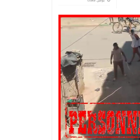
‏يومين مضت