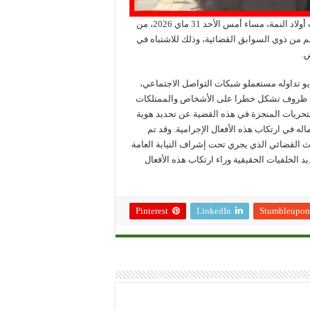
تمكنت عناصر الشرطة بالمفوضية الجهوية للأمن بمدينة سوق السبت أولاد النمة، مساء أمس الأحد 31 ماي 2026، من
مارهم ما بين 20 و27 سنة ، أربعة منهم من ذوي السوابق القضائية، وذلك للاشتباه في
ض.
و تداوله مستعملو شبكات التواصل الاجتماعي،
 في ظروف تشكل خطرا على الأشخاص والممتلكات
لتحريات المنجزة في هذه القضية عن تحديد هوية
ه في ارتكاب هذه الأفعال الإجرامية. وقد تم
ث القضائي الذي يجري تحت إشراف النيابة العامة
لخلفيات الحقيقية وراء ارتكاب هذه الأفعال
Pinterest
LinkedIn
Stumbleupon