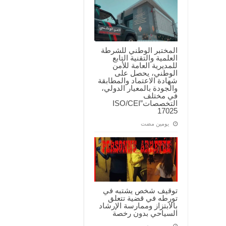
المختبر الوطني للشرطة
العلمية والتقنية التابع
للمديرية العامة للأمن
الوطني، يحصل على
شهادة الاعتماد والمطابقة
والجودة بالمعيار الدولي،
في مختلف
التخصصات”ISO/CEI
17025
‏يومين مضت
توقيف شخص يشتبه في
تورطه في قضية تتعلق
بالابتزاز وممارسة الإرشاد
السياحي بدون رخصة