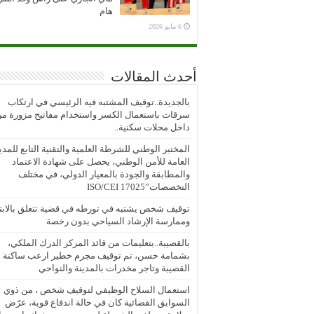
هام
6 مايو 2026
أحدث المقالات
بالجديدة..توقيف المشتبه فيه الرئيسي في ارتكاب
سرقات باستعمال الكسر واستخدام مفاتيح مزورة م
داخل محلات سكنية..
المختبر الوطني للشرطة العلمية والتقنية التابع للمدي
العامة للأمن الوطني، يحصل على شهادة الاعتماد
والمطابقة والجودة بالمعيار الدولي، في مختلف
التخصصات”ISO/CEI 17025
توقيف شخص يشتبه في تورطه في قضية تتعلق بالابتز
وممارسة الإرشاد السياحي بدون رخصة
بالقصيبة..بتعليمات من قائد المركز الدرك الملكي،
بشمامة حسن، تم توقيف مجرم خطير ارعب ساكنة
القصيبة وتاجر مخدرات بالمدينة والنواحي
استعمال السلاح الوظيفي لتوقيف شخص ، من ذوي
السوابق القضائية كان في حالة اندفاع قوية، عرّض