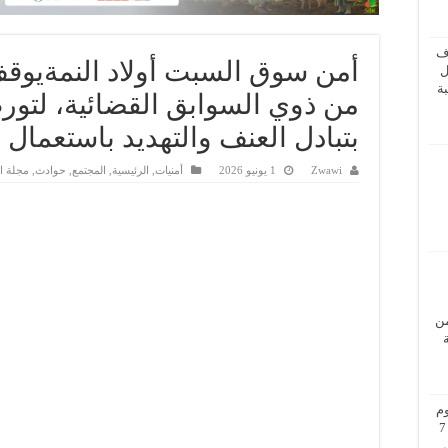
ف
ل
ة
من ذوي السوابق القضائية، لتور
بتبادل العنف والتهديد باستعمال 
Zwawi
1 يونيو 2026
أمنيات
,
الرئيسية
,
المجتمع
,
حوادث
,
مجلة ا
من
م
بزيارة عمل إلى فيينا من 5 إلى 7