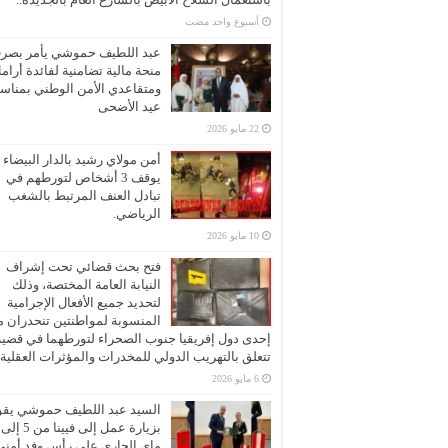
‏أسبوع واحد مضت
عبد اللطيف حموشي يأمر بصر
منحة مالية تضامنية لفائدة أرام
ومتقاعدي الأمن الوطني بمناسب
عيد الأضحى
22 مايو 2026
أمن مولاي رشيد بالدار البيضاء
يوقف 3 أشخاص لتورطهم في
تبادل العنف المرتبط بالشغب
الرياضي.
10 مايو 2026
فتح بحث قضائي تحت إشراف
النيابة العامة المختصة، وذلك
لتحديد جميع الأفعال الإجرامية
المنسوبة لمواطنتين تنحدران 
إحدى دول إفريقيا جنوب الصحراء لتورطهما في قضية
تتعلق بالتهريب الدولي للمخدرات والمؤثرات العقلية
6 مايو 2026
السيد عبد اللطيف حموشي يقو
ماي الجاري على رأس وفد أمني