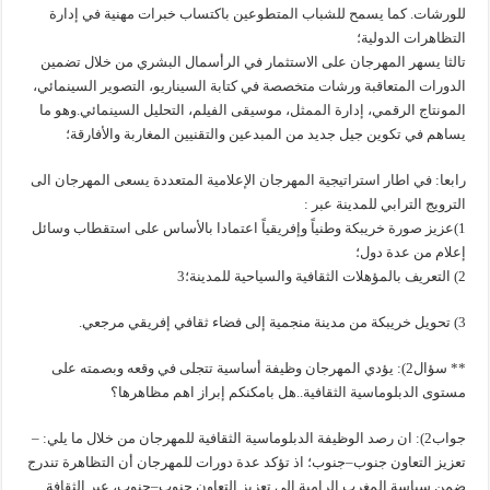
للورشات. كما يسمح للشباب المتطوعين باكتساب خبرات مهنية في إدارة
التظاهرات الدولية؛
تالثا يسهر المهرجان على الاستثمار في الرأسمال البشري من خلال تضمين
الدورات المتعاقبة ورشات متخصصة في كتابة السيناريو، التصوير السينمائي،
المونتاج الرقمي، إدارة الممثل، موسيقى الفيلم، التحليل السينمائي.وهو ما
يساهم في تكوين جيل جديد من المبدعين والتقنيين المغاربة والأفارقة؛
رابعا: في اطار استراتيجية المهرجان الإعلامية المتعددة يسعى المهرجان الى
الترويج الترابي للمدينة عبر :
1)عزيز صورة خريبكة وطنياً وإفريقياً اعتمادا بالأساس على استقطاب وسائل
إعلام من عدة دول؛
2) التعريف بالمؤهلات الثقافية والسياحية للمدينة؛3
3) تحويل خريبكة من مدينة منجمية إلى فضاء ثقافي إفريقي مرجعي.
** سؤال2): يؤدي المهرجان وظيفة أساسية تتجلى في وقعه وبصمته على
مستوى الدبلوماسية الثقافية..هل بامكنكم إبراز اهم مظاهرها؟
جواب2): ان رصد الوظيفة الدبلوماسية الثقافية للمهرجان من خلال ما يلي: –
تعزيز التعاون جنوب–جنوب؛ اذ تؤكد عدة دورات للمهرجان أن التظاهرة تندرج
ضمن سياسة المغرب الرامية إلى تعزيز التعاون جنوب–جنوب، عبر الثقافة