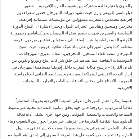
والفنون باعتبارها لغة مشتركة بين شعوب القارة الإفريقية. – حضور
دبلوماسي إفريقي وازن حيث تشهد دورات المهرجان حضور سفراء دول
إفريقية معتمدين بالمغرب، مسؤولين عن مؤسسات سينمائية إفريقية،
مخرجين ومنتجين ونقاد من عشرات الدول. ونجدر الاشارة ان افتتاح الدورة
السادسة والعشرين شهدت حضور سفراء السودان وبوركينافاسو وجمهورية
الكونغو الديمقراطية والبنين؛ إضافة إلى مسؤولين ثقافيين من دول إفريقية
مختلفة. كما يعمل المهرجان على بناء شبكة ثقافية إفريقية: حيث اصبح
المهرجان منصة للقاء المنتجين، المخرجين، النقاد، مديري المهرجانات،
المؤسسات الثقافية؛ مما يساهم في خلق شراكات إنتاج وتوزيع وتكوين بين
بلدان القارة؛ – ترسيخ مكانة المغرب داخل إفريقيا بمساهمة المهرجان في
إبراز التوجه الإفريقي للمملكة المغربية ويجسد البعد الثقافي للدبلوماسية
المغربية بالانفتاح على مختلف الثقافات واللغات والتجارب السينمائية
الإفريقية.
عموما يمكن اعتبار المهرجان الدولي للسينما الإفريقية بخريبكة استثماراً
ثقافياً له مردودية مزدوجة؛ فمن جهة يخلق دينامية اقتصادية محلية عبر تنشيط
السياحة والخدمات والتشغيل المؤقت، ومن جهة أخرى يشكل أداة فعالة
للدبلوماسية الثقافية المغربية في إفريقيا، عبر تعزيز الحوار بين الشعوب وبناء
شبكات التعاون السينمائي وترسيخ صورة المغرب كجسر ثقافي بين دول
القارة. وقد تحولت خريبكة بفضل هذا الموعد السنوي إلى إحدى أهم العواصم