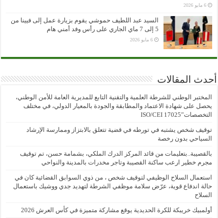
6 مايو 2026
السيد عبد اللطيف حموشي يقوم بزيارة عمل إلى فيينا من
5 إلى 7 ماي الجاري على رأس وفد أمني هام
6 مايو 2026
أحدث المقالات
المختبر الوطني للشرطة العلمية والتقنية التابع للمديرية العامة للأمن الوطني،
يحصل على شهادة الاعتماد والمطابقة والجودة بالمعيار الدولي، في مختلف
التخصصات”ISO/CEI 17025
توقيف شخص يشتبه في تورطه في قضية تتعلق بالابتزاز وممارسة الإرشاد
السياحي بدون رخصة
بالقصيبة..بتعليمات من قائد المركز الدرك الملكي، بشمامة حسن، تم توقيف
مجرم خطير ارعب ساكنة القصيبة وتاجر مخدرات بالمدينة والنواحي
استعمال السلاح الوظيفي لتوقيف شخص ، من ذوي السوابق القضائية كان في
حالة اندفاع قوية، عرّض سلامة موظفي الشرطة لتهديد جدي ووشيك باستعمال
السلاح
أولمبيك خريبكة للكرة الحديدية يوقع مشاركة متميزة في كأس العرش 2026