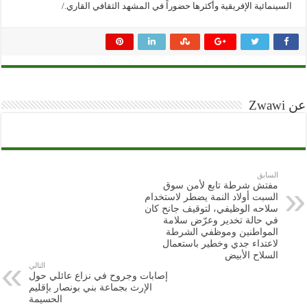
السينمائية الإفريقية وأكثرها حضوراً في المشهد الثقافي القاري./
عن Zwawi
السابق
مفتش شرطة تابع لأمن سوق
السبت أولاد النمة يضطر لاستخدام
سلاحه الوظيفي، لتوقيف جانح كان
في حالة تخدير وعرّض سلامة
المواطنين وموظفي الشرطة
لاعتداء جدي وخطير باستعمال
السلاح الأبيض
التالي
إصابات وجروح في نزاع عائلي حول
الإرث بجماعة بني بونصار بإقليم
الحسيمة