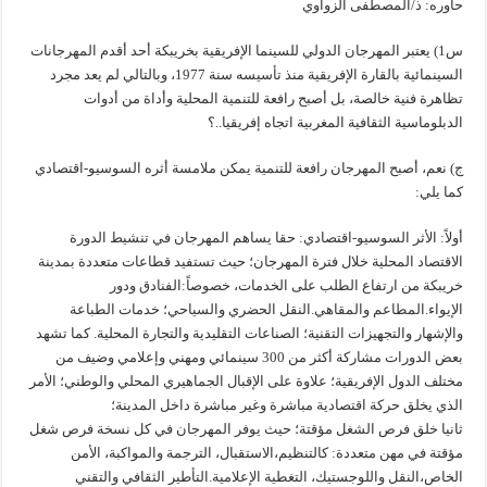
حاوره: ذ/المصطفى الزواوي
س1) يعتبر المهرجان الدولي للسينما الإفريقية بخريبكة أحد أقدم المهرجانات
السينمائية بالقارة الإفريقية منذ تأسيسه سنة 1977، وبالتالي لم يعد مجرد
تظاهرة فنية خالصة، بل أصبح رافعة للتنمية المحلية وأداة من أدوات
الدبلوماسية الثقافية المغربية اتجاه إفريقيا..؟
ج) نعم، أصبح المهرجان رافعة للتنمية يمكن ملامسة أثره السوسيو-اقتصادي
كما يلي:
أولاً: الأثر السوسيو-اقتصادي: حقا يساهم المهرجان في تنشيط الدورة
الاقتصاد المحلية خلال فترة المهرجان؛ حيث تستفيد قطاعات متعددة بمدينة
خريبكة من ارتفاع الطلب على الخدمات، خصوصاً:الفنادق ودور
الإيواء.المطاعم والمقاهي.النقل الحضري والسياحي؛ خدمات الطباعة
والإشهار والتجهيزات التقنية؛ الصناعات التقليدية والتجارة المحلية. كما تشهد
بعض الدورات مشاركة أكثر من 300 سينمائي ومهني وإعلامي وضيف من
مختلف الدول الإفريقية؛ علاوة على الإقبال الجماهيري المحلي والوطني؛ الأمر
الذي يخلق حركة اقتصادية مباشرة وغير مباشرة داخل المدينة؛
ثانيا خلق فرص الشغل مؤقتة؛ حيث يوفر المهرجان في كل نسخة فرص شغل
مؤقتة في مهن متعددة: كالتنظيم،الاستقبال، الترجمة والمواكبة، الأمن
الخاص،النقل واللوجستيك، التغطية الإعلامية.التأطير الثقافي والتقني