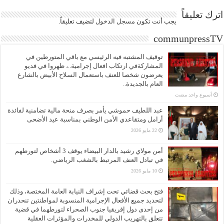
اترك تعليقاً
يجب أنت تكون
مسجل الدخول
لتضيف تعليقاً.
communpressTV
توقيف المشتبه فيه الرئيسي مع باقي المتورطين في
المشاركةفي ارتكاب افعال إجرامية..، ظهروا في فديو
يعرضون شخصا للعنف باستعمال السلاح الأبيض بالشارع
العام بالجديدة..
‏أسبوع واحد مضت
عبد اللطيف حموشي يأمر بصرف منحة مالية تضامنية لفائدة
أرامل ومتقاعدي الأمن الوطني بمناسبة عيد الأضحى
22 مايو 2026
أمن مولاي رشيد بالدار البيضاء يوقف 3 أشخاص لتورطهم
في تبادل العنف المرتبط بالشغب الرياضي.
10 مايو 2026
فتح بحث قضائي تحت إشراف النيابة العامة المختصة، وذلك
لتحديد جميع الأفعال الإجرامية المنسوبة لمواطنتين تنحدران
من إحدى دول إفريقيا جنوب الصحراء لتورطهما في قضية
تتعلق بالتهريب الدولي للمخدرات والمؤثرات العقلية