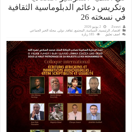
وتكريس دعائم الدبلوماسية الثقافية
في نسخته 26
Zwawi
2 يونيو 2026
اقتصاد
,
الرئيسية
,
السياسة
,
المجتمع
,
ثقافة
,
دولي
,
مجلة الخبر الجماعي
اضف تعليق
185 زيارة