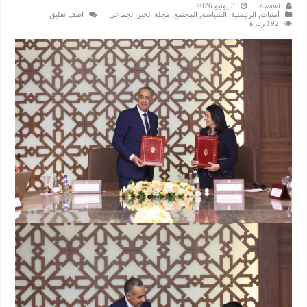
Zwawi
3 يونيو 2026
أمنيات
,
الرئيسية
,
السياسة
,
المجتمع
,
مجلة الخبر الجماعي
اضف تعليق
192 زيارة