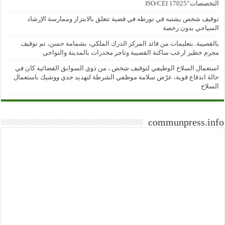
التخصصات”ISO/CEI 17025
توقيف شخص يشتبه في تورطه في قضية تتعلق بالابتزاز وممارسة الإرشاد
السياحي بدون رخصة
بالقصيبة..بتعليمات من قائد المركز الدرك الملكي، بشمامة حسن، تم توقيف
مجرم خطير ارعب ساكنة القصيبة وتاجر مخدرات بالمدينة والنواحي
استعمال السلاح الوظيفي لتوقيف شخص ، من ذوي السوابق القضائية كان في
حالة اندفاع قوية، عرّض سلامة موظفي الشرطة لتهديد جدي ووشيك باستعمال
السلاح
communpress.info