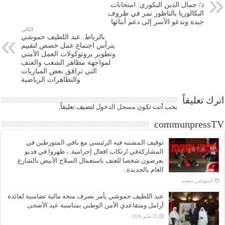
ذ/ جمال الدين البكوري: امتحانات
البكالوريا بالناظور تمر في ظروف
جيدة وندعو الأسر إلى دعم أبنائها
التالي
بالرباط..عبد اللطيف حموشي
يترأس اجتماع عمل خصص لتقييم
وتطوير بروتوكولات العمل الأمني
لمواجهة مظاهر الشغب والعنف
التي ترافق بعض المباريات
والتظاهرات الرياضية
اترك تعليقاً
يجب أنت تكون
مسجل الدخول
لتضيف تعليقاً.
communpressTV
توقيف المشتبه فيه الرئيسي مع باقي المتورطين في
المشاركةفي ارتكاب افعال إجرامية..، ظهروا في فديو
يعرضون شخصا للعنف باستعمال السلاح الأبيض بالشارع
العام بالجديدة..
‏أسبوعين مضت
عبد اللطيف حموشي يأمر بصرف منحة مالية تضامنية لفائدة
أرامل ومتقاعدي الأمن الوطني بمناسبة عيد الأضحى
22 مايو 2026