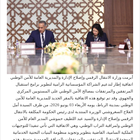
أبرمت وزارة الانتقال الرقمي وإصلاح الإدارة والمديرية العامة للأمن الوطني
اتفاقية إطار لتدعيم الشراكة المؤسساتية الرامية لتطوير برامج استقبال
المرتفقين والمرتفقات بمصالح الأمن الوطني على المستويين المركزي
والجهوي. وقد تم توقيع هذه الاتفاقية بالمقر الجديد للمديرية العامة للأمن
الوطني بمدينة الرباط، يومه الأربعاء 03 يونيو 2026، من طرف السيدة أمل
الفلاح السغروشني الوزيرة المنتدبة لدى رئيس الحكومة المكلفة بالانتقال
الرقمي وإصلاح الإدارة والسيد عبد اللطيف حموشي المدير العام للأمن
الوطني ولمراقبة التراب الوطني، وهي الاتفاقية التي تأتي تنفيذا للتوجيهات
الملكية السامية، القاضية بتطوير وتجويد منظومة البنيات التحتية الخدماتية
الموجهة لاستقبال المرتفقين والمرتفقات بالمرافق العمومية. وتهدف هذه