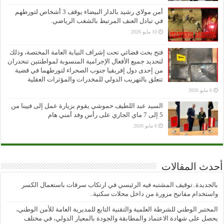
أمن مولاي رشيد بالدار البيضاء يوقف 3 أشخاص لتورطهم
في تبادل العنف المرتبط بالشغب الرياضي.
10 مايو 2026
فتح بحث قضائي تحت إشراف النيابة العامة المختصة، وذلك
لتحديد جميع الأفعال الإجرامية المنسوبة لمواطنتين تنحدران
من إحدى دول إفريقيا جنوب الصحراء لتورطهما في قضية
تتعلق بالتهريب الدولي للمخدرات والمؤثرات العقلية
6 مايو 2026
السيد عبد اللطيف حموشي يقوم بزيارة عمل إلى فيينا من
5 إلى 7 ماي الجاري على رأس وفد أمني هام
6 مايو 2026
أحدث المقالات
بالجديدة..توقيف المشتبه فيه الرئيسي في ارتكاب سرقات باستعمال الكسر
واستخدام مفاتيح مزورة من داخل محلات سكنية..
المختبر الوطني للشرطة العلمية والتقنية التابع للمديرية العامة للأمن الوطني،
يحصل على شهادة الاعتماد والمطابقة والجودة بالمعيار الدولي، في مختلف