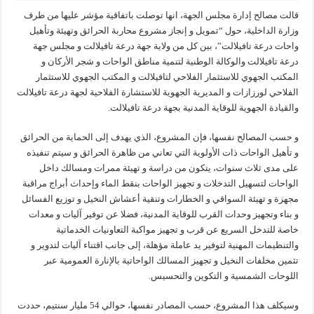
قالت مصالح إدارة مجلس الجهة، انها توصلت باتفاقية مؤشر عليها من طرف
وزارة الداخلية، حول “تمويل و إنجاز مشروع محاربة الحرائق وتهيئة وتأهيل
واحات درعة تافيلالت”، بين كل من ولاية جهة درعة تافيلالت و مجلس جهة
درعة تافيلالت والوكالة الوطنية لتنمية مناطق الواحات و شجر الأركان و
المكتب الجهوي للاستثمار الفلاحي لتافيلالت و المكتب الجهوي للاستثمار
الفلاحي لورزازات و المديرية الجهوية للاستشارة الفلاحية لجهة درعة تافيلالت
والقيادة الجهوية للوقاية المدنية بجهة درعة تافيلالت.
و حسب المصالح نفسها، فإن المشروع، الذي يهدف إلى الحماية من الحرائق
و تأهيل الواحات ذات الأولوية التي تعاني من ظاهرة الحرائق و سيتم تنفيذه
على مدى ثلاث سنوات، يتكون من دراسة و تهيئة ممرات ومسالك داخل
الواحات لتسهيل التدخلات و تجهيز الواحات بنقط الماء وإحداث أبراج مراقبة
مجهزة و تهيئة السواقي و الخطارات وتنقية أعشاش النخيل و توزيع الفسائل
و بناء وتجهيز وحدات القرب للوقاية المدنية، فضلا عن توفير آليات و معدات
خاصة للتدخل السريع عن قرب و تجهيز مواكبة التعاونيات الخدماتية
والتنظيمات المهنية لتوفير يد عاملة مؤهلة، إلى جانب اقتناء آليات لتدوير و
تثمين مخلفات النخيل و تجهيز المسالك الواحاتية بالإنارة العمومية عبر
اللوحات الشمسية و التكوين والتحسيس.
وسيكلف هذا المشروع، حسب المصادر نفسها، حوالي 54 مليار سنتيم، حددت