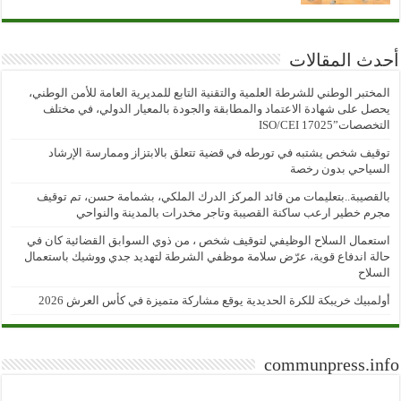
أحدث المقالات
المختبر الوطني للشرطة العلمية والتقنية التابع للمديرية العامة للأمن الوطني،
يحصل على شهادة الاعتماد والمطابقة والجودة بالمعيار الدولي، في مختلف
التخصصات”ISO/CEI 17025
توقيف شخص يشتبه في تورطه في قضية تتعلق بالابتزاز وممارسة الإرشاد
السياحي بدون رخصة
بالقصيبة..بتعليمات من قائد المركز الدرك الملكي، بشمامة حسن، تم توقيف
مجرم خطير ارعب ساكنة القصيبة وتاجر مخدرات بالمدينة والنواحي
استعمال السلاح الوظيفي لتوقيف شخص ، من ذوي السوابق القضائية كان في
حالة اندفاع قوية، عرّض سلامة موظفي الشرطة لتهديد جدي ووشيك باستعمال
السلاح
أولمبيك خريبكة للكرة الحديدية يوقع مشاركة متميزة في كأس العرش 2026
communpress.info