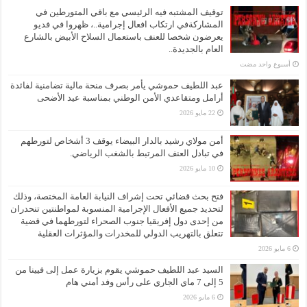
توقيف المشتبه فيه الرئيسي مع باقي المتورطين في
المشاركةفي ارتكاب افعال إجرامية..، ظهروا في فديو
يعرضون شخصا للعنف باستعمال السلاح الأبيض بالشارع
العام بالجديدة..
‏أسبوع واحد مضت
عبد اللطيف حموشي يأمر بصرف منحة مالية تضامنية لفائدة
أرامل ومتقاعدي الأمن الوطني بمناسبة عيد الأضحى
22 مايو 2026
أمن مولاي رشيد بالدار البيضاء يوقف 3 أشخاص لتورطهم
في تبادل العنف المرتبط بالشغب الرياضي.
10 مايو 2026
فتح بحث قضائي تحت إشراف النيابة العامة المختصة، وذلك
لتحديد جميع الأفعال الإجرامية المنسوبة لمواطنتين تنحدران
من إحدى دول إفريقيا جنوب الصحراء لتورطهما في قضية
تتعلق بالتهريب الدولي للمخدرات والمؤثرات العقلية
6 مايو 2026
السيد عبد اللطيف حموشي يقوم بزيارة عمل إلى فيينا من
5 إلى 7 ماي الجاري على رأس وفد أمني هام
6 مايو 2026