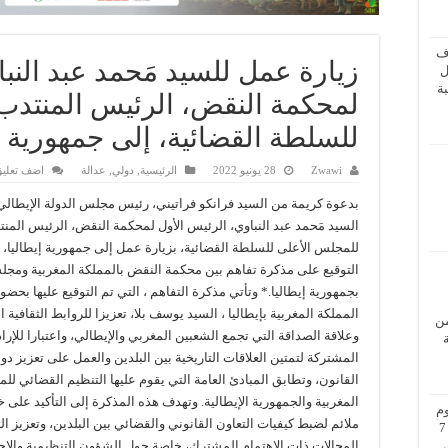
ف
زيارة عمل للسيد مَحمد عبد النبا
ل
ة
لمحكمة النقض، الرئيس المنتدب
للسلطة القضائية، إلى جمهورية إ
Zwawi
28 يونيو 2022
الرئيسية
,
دولي
,
عدالة
اضف تعلي
بدعوة كريمة من السيد فرانكو فراتيني، رئيس مجلس الدولة الإيطالي
السيد مَحمد عبد النباوي، الرئيس الأول لمحكمة النقض، الرئيس المن
للمجلس الأعلى للسلطة القضائية، بزيارة عمل إلى جمهورية إيطاليا، 
التوقيع على مذكرة تفاهم بين محكمة النقض بالمملكة المغربية ومجل
بجمهورية إيطاليا.* وتأتي مذكرة التفاهم ، التي تم التوقيع عليها بحضو
المملكة المغربية بإيطاليا ، السيد يوسف بلا، تعزيزا للروابط الثقافية ا
من
وعلاقة الصداقة التي تجمع الشعبين المغربي والإيطالي، واعتبارا للإرا
المشتركة لتمتين العلاقات التاريخية بين البلدين والعمل على تعزيز دول
القانون، وتطابق المبادئ العامة التي يقوم عليها التنظيم القضائي للم
المغربية والجمهورية الإيطالية. وتهدف هذه المذكرة إلى التأكيد على 
م
ملائم لضبط كيفيات التعاون القانوني والقضائي بين البلدين، وتعزيز ال
بزيارة عمل إلى فيينا من 5 إلى 7
المجالات ذات الاهتمام المشترك، خاصة حول الشؤون التنظيمية والإجر