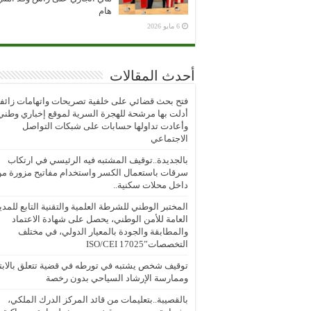
هام
6 مايو 2026
أحدث المقالات
فتح بحث قضائي على خلفية تصريحات واتهامات زائف
أدلت بها مرشحة للهجرة السرية لموقع إخباري وطني
وأعادت تداولها حسابات على شبكات التواصل
الاجتماعي
بالجديدة..توقيف المشتبه فيه الرئيسي في ارتكاب
سرقات باستعمال الكسر واستخدام مفاتيح مزورة م
داخل محلات سكنية..
المختبر الوطني للشرطة العلمية والتقنية التابع للمدي
العامة للأمن الوطني، يحصل على شهادة الاعتماد
والمطابقة والجودة بالمعيار الدولي، في مختلف
التخصصات”ISO/CEI 17025
توقيف شخص يشتبه في تورطه في قضية تتعلق بالابتز
وممارسة الإرشاد السياحي بدون رخصة
بالقصيبة..بتعليمات من قائد المركز الدرك الملكي،