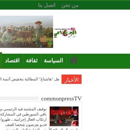
من نحن
اتصل بنا
السياسة
ثقافة
اقتصاد
الأخبار
هل “هاشتاغ” المطالبة بتخفيض أثمنة 
communpressTV
توقيف المشتبه فيه الرئيسي مع
باقي المتورطين في المشاركة
ارتكاب افعال إجرامية..، ظهروا
فديو يعرضون شخصا للعنف
باستعمال السلاح الأبيض بالشارع العام بالجديدة..