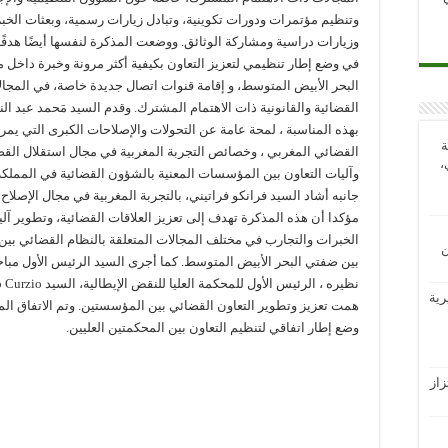
وتنظيم مؤتمرات ودورات تكوينية، وتبادل زيارات رسمية، وبعثات الخبر
وزيارات دراسية ومشاركة الوثائق. ووضعت المذكرة لنفسها أيضًا هدفًا
في وضع إطار تنظيمي لتعزيز التعاون بكيفية أكثر مرونة وخبرة داخل 
البحر الأبيض المتوسط، و إقامة قنوات اتصال جديدة خاصة، في المجال
القضائية والقانونية ذات الاهتمام المشترك. وقدم السيد مَحمد عبد النب
بهذه المناسبة ، لمحة عامة عن التحولات والإصلاحات الكبرى التي يمر ب
ة
القضائي المغربي ، وخصائص التجربة المغربية في مجال استقلال القض
،
وآليات التعاون بين المؤسسات المعنية بالشؤون القضائية في المملكة
جانبه أشاد السيد فرانكو فراتيني، بالتجربة المغربية في مجال الإصلاح
مؤكدا أن هذه المذكرة تهدف إلى تعزيز العلاقات القضائية، وتطوير آلي
الخبرات والتجارب في مختلف المجالات المتعلقة بالنظام القضائي بين 
ن
بين ضفتي البحر الأبيض المتوسط. كما أجرى السيد الرئيس الأول مبا
رية
همت تعزيز وتطوير التعاون القضائي بين المؤسستين. وتم الاتفاق ال
وضع إطار اتفاقي لتنظيم التعاون بين المحكمتين العليين.
از