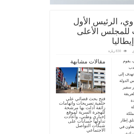
وي، الرئيس الأول
 للمجلس الأعلى
يطاليا
ق
830 زيارة
مقالات مشابهة
، يقوم
تدب
تهدف إلى
س الدولة
ر سفير
لعريقة
فتح بحث قضائي على
دة
خلفية تصريحات واتهامات
ة
زائفة أدلت بها مرشحة
للهجرة السرية لموقع
ملكة
إخباري وطني، وأعادت
خلق إطار
تداولها حسابات على
شبكات التواصل
تعاون في
الاجتماعي
ائية،