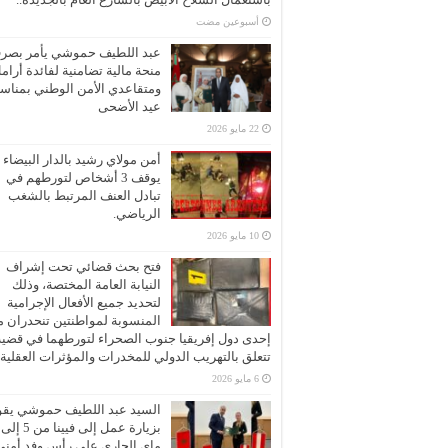
‏أسبوعين مضت
عبد اللطيف حموشي يأمر بصر
منحة مالية تضامنية لفائدة أرام
ومتقاعدي الأمن الوطني بمناسب
عيد الأضحى
22 مايو 2026
أمن مولاي رشيد بالدار البيضاء
يوقف 3 أشخاص لتورطهم في
تبادل العنف المرتبط بالشغب
الرياضي.
10 مايو 2026
فتح بحث قضائي تحت إشراف
النيابة العامة المختصة، وذلك
لتحديد جميع الأفعال الإجرامية
المنسوبة لمواطنتين تنحدران 
إحدى دول إفريقيا جنوب الصحراء لتورطهما في قضية
تتعلق بالتهريب الدولي للمخدرات والمؤثرات العقلية
6 مايو 2026
السيد عبد اللطيف حموشي يقو
ماي الجاري على رأس وفد أمني