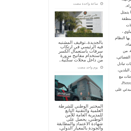
‏ساعة واحدة مضت
اء،
 يتمثل
منطقة
ات
اوي ،
ها النظام
بالجديدة..توقيف المشتبه
اء،
فيه الرئيسي في ارتكاب
. من
سرقات باستعمال الكسر
واستخدام مفاتيح مزورة
 القضائي،
من داخل محلات سكنية..
ات تبادل
‏يوم واحد مضت
البلدين،
حثات مع
نظيره ، الرئيس الأول للمحكمة العليا للنقض الإيطالية، السيد Pietro Curzio،
مبدئي على
المختبر الوطني للشرطة
العلمية والتقنية التابع
للمديرية العامة للأمن
الوطني، يحصل على
شهادة الاعتماد والمطابقة
والجودة بالمعيار الدولي،