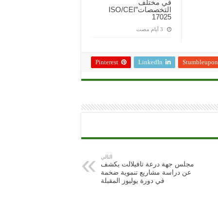
في مختلف
التخصصات”ISO/CEI
17025
Pinterest
LinkedIn
Stumbleupon
التالي
مجلس جهة درعة تافيلالت يكشف
عن دراسة مشاريع تنموية ضخمة
في دورة يوليوز المقبلة