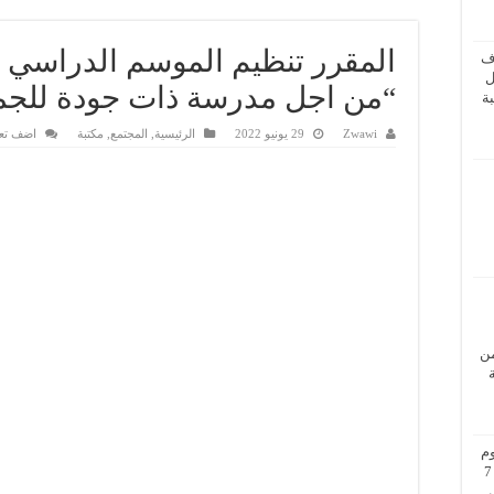
ف
ل
“من اجل مدرسة ذات جودة للجم
ة
Zwawi
29 يونيو 2022
الرئيسية
,
المجتمع
,
مكتبة
اضف تع
من
م
بزيارة عمل إلى فيينا من 5 إلى 7