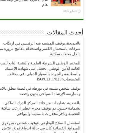
هام
6 مايو 2026
أحدث المقالات
بالجديدة..توقيف المشتبه فيه الرئيسي في ارتكاب
سرقات باستعمال الكسر واستخدام مفاتيح مزورة م
داخل محلات سكنية..
المختبر الوطني للشرطة العلمية والتقنية التابع للمدي
العامة للأمن الوطني، يحصل على شهادة الاعتماد
والمطابقة والجودة بالمعيار الدولي، في مختلف
التخصصات”ISO/CEI 17025
توقيف شخص يشتبه في تورطه في قضية تتعلق بالابتز
وممارسة الإرشاد السياحي بدون رخصة
بالقصيبة..بتعليمات من قائد المركز الدرك الملكي،
بشمامة حسن، تم توقيف مجرم خطير ارعب ساكنة
القصيبة وتاجر مخدرات بالمدينة والنواحي
استعمال السلاح الوظيفي لتوقيف شخص ، من ذوي
السوابق القضائية كان في حالة اندفاع قوية، عرّض