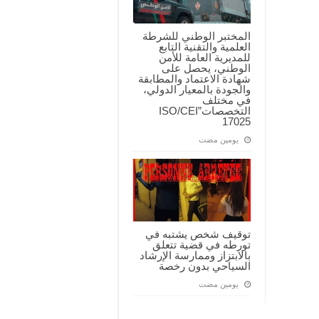
المختبر الوطني للشرطة
العلمية والتقنية التابع
للمديرية العامة للأمن
الوطني، يحصل على
شهادة الاعتماد والمطابقة
والجودة بالمعيار الدولي،
في مختلف
التخصصات”ISO/CEI
17025
‏يومين مضت
توقيف شخص يشتبه في
تورطه في قضية تتعلق
بالابتزاز وممارسة الإرشاد
السياحي بدون رخصة
‏يومين مضت