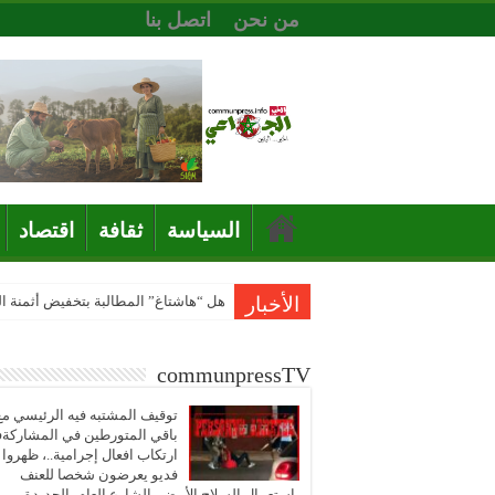
من نحن
اتصل بنا
السياسة
ثقافة
اقتصاد
الأخبار
هل “هاشتاغ” المطالبة بتخفيض أثمنة 
communpressTV
توقيف المشتبه فيه الرئيسي مع
باقي المتورطين في المشاركة
ارتكاب افعال إجرامية..، ظهروا
فديو يعرضون شخصا للعنف
باستعمال السلاح الأبيض بالشارع العام بالجديدة..