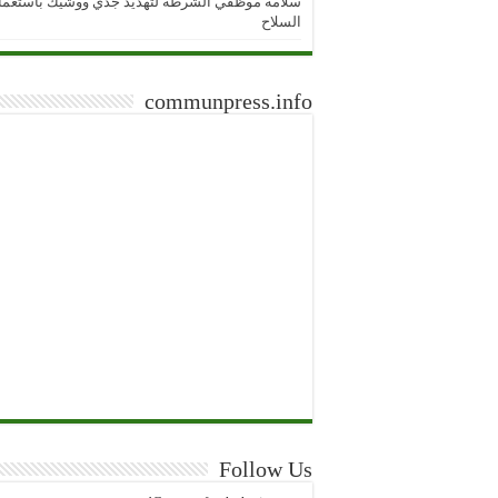
سلامة موظفي الشرطة لتهديد جدي ووشيك باستعما
السلاح
communpress.info
Follow Us