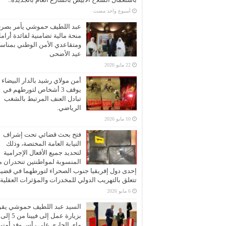
‏أسبوع واحد مضت
عبد اللطيف حموشي يأمر بصر
منحة مالية تضامنية لفائدة أرام
ومتقاعدي الأمن الوطني بمناسب
عيد الأضحى
22 مايو 2026
أمن مولاي رشيد بالدار البيضاء
يوقف 3 أشخاص لتورطهم في
تبادل العنف المرتبط بالشغب
الرياضي.
10 مايو 2026
فتح بحث قضائي تحت إشراف
النيابة العامة المختصة، وذلك
لتحديد جميع الأفعال الإجرامية
المنسوبة لمواطنتين تنحدران 
إحدى دول إفريقيا جنوب الصحراء لتورطهما في قضية
تتعلق بالتهريب الدولي للمخدرات والمؤثرات العقلية
6 مايو 2026
السيد عبد اللطيف حموشي يقو
ماي الجاري على رأس وفد أمني