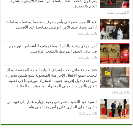
يعرضون شخصا للعنف باستعمال السلاح الأبيض بالشارع
العام بالجديدة..
‏أسبوعين مضت
عبد اللطيف حموشي يأمر بصرف منحة مالية تضامنية لفائدة
أرامل ومتقاعدي الأمن الوطني بمناسبة عيد الأضحى
22 مايو 2026
أمن مولاي رشيد بالدار البيضاء يوقف 3 أشخاص لتورطهم
في تبادل العنف المرتبط بالشغب الرياضي.
10 مايو 2026
فتح بحث قضائي تحت إشراف النيابة العامة المختصة، وذلك
لتحديد جميع الأفعال الإجرامية المنسوبة لمواطنتين تنحدران
من إحدى دول إفريقيا جنوب الصحراء لتورطهما في قضية
تتعلق بالتهريب الدولي للمخدرات والمؤثرات العقلية
6 مايو 2026
السيد عبد اللطيف حموشي يقوم بزيارة عمل إلى فيينا من
5 إلى 7 ماي الجاري على رأس وفد أمني هام
6 مايو 2026