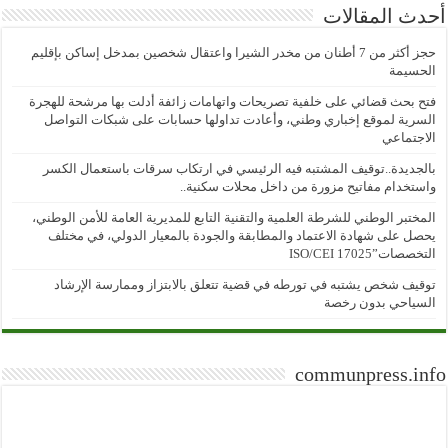
أحدث المقالات
حجز أكثر من 7 أطنان من مخدر الشيرا واعتقال شخصين بمدخل إساكن بإقليم
الحسيمة
فتح بحث قضائي على خلفية تصريحات واتهامات زائفة أدلت بها مرشحة للهجرة
السرية لموقع إخباري وطني، وأعادت تداولها حسابات على شبكات التواصل
الاجتماعي
بالجديدة..توقيف المشتبه فيه الرئيسي في ارتكاب سرقات باستعمال الكسر
واستخدام مفاتيح مزورة من داخل محلات سكنية..
المختبر الوطني للشرطة العلمية والتقنية التابع للمديرية العامة للأمن الوطني،
يحصل على شهادة الاعتماد والمطابقة والجودة بالمعيار الدولي، في مختلف
التخصصات”ISO/CEI 17025
توقيف شخص يشتبه في تورطه في قضية تتعلق بالابتزاز وممارسة الإرشاد
السياحي بدون رخصة
communpress.info