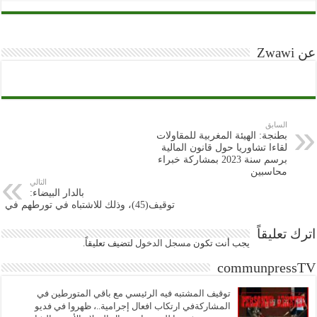
عن Zwawi
السابق
بطنجة: الهيئة المغربية للمقاولات
لقاءا تشاوريا حول قانون المالية
برسم سنة 2023 بمشاركة خبراء
محاسبين
التالي
بالدار البيضاء:
توقيف(45)، وذلك للاشتباه في تورطهم في ارتكاب أعمال العنف المرتبط بالشغب االرياضي وإلحاق خسائر مادية بممتلكات الغير وإهانة موظفين عموميين أثناء أداء واجبهم
اترك تعليقاً
يجب أنت تكون
مسجل الدخول
لتضيف تعليقاً.
communpressTV
توقيف المشتبه فيه الرئيسي مع باقي المتورطين في
المشاركةفي ارتكاب افعال إجرامية..، ظهروا في فديو