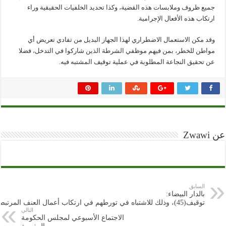
جميع ظروف وملابسات هذه القضية، وكذا تحديد الخلفيات الحقيقية وراء
ارتكاب هذه الأفعال الإجرامية.
وقد مكن الاستعمال الاضطراري لهذا الجهاز البديل من تفادي تعريض أي
مواطن للخطر، بمن فيهم موظفي الشرطة الذين شاركوا في التدخل، فضلا
عن تحقيق النجاعة المطلوبة في عملية توقيف المشتبه فيه.
عن Zwawi
السابق
بالدار البيضاء:
توقيف(45)، وذلك للاشتباه في تورطهم في ارتكاب أعمال العنف المرتبط بالشغب االرياضي وإلحاق خسائر مادية بممتلكات الغير وإهانة موظفين عموميين أثناء أداء واجبهم
التالي
الاجتماع الأسبوعي لمجلس الحكومة