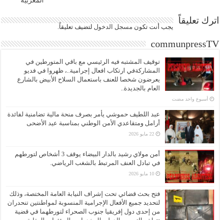
المغربية
اترك تعليقاً
يجب أنت تكون
مسجل الدخول
لتضيف تعليقاً.
communpressTV
توقيف المشتبه فيه الرئيسي مع باقي المتورطين في
المشاركةفي ارتكاب افعال إجرامية..، ظهروا في فديو
يعرضون شخصا للعنف باستعمال السلاح الأبيض بالشارع
العام بالجديدة..
‏أسبوع واحد مضت
عبد اللطيف حموشي يأمر بصرف منحة مالية تضامنية لفائدة
أرامل ومتقاعدي الأمن الوطني بمناسبة عيد الأضحى
22 مايو 2026
أمن مولاي رشيد بالدار البيضاء يوقف 3 أشخاص لتورطهم
في تبادل العنف المرتبط بالشغب الرياضي.
10 مايو 2026
فتح بحث قضائي تحت إشراف النيابة العامة المختصة، وذلك
لتحديد جميع الأفعال الإجرامية المنسوبة لمواطنتين تنحدران
من إحدى دول إفريقيا جنوب الصحراء لتورطهما في قضية