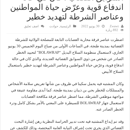
اندفاع قوية وعرّض حياة المواطنين
وعناصر الشرطة لتهديد خطير
Zwawi
30 يونيو 2022
الرئيسية
,
حوادث
اضف تعليق
892 زيارة
اضطرت عناصر فرقة محاربة العصابات التابعة للمصلحة الولائية للشرطة
القضائية بمدينة طنجة، في الساعات الأولى من صباح اليوم الخميس 30 يونيو
الجاري، لاستعمال منظومة السلاح البديل “BOLAWRAP” لتحييد الخطر
الصادر عن شخص من ذوي السوابق القضائية العديدة، والذي كان في حالة
اندفاع قوية، وعرّض حياة المواطنين وعناصر الشرطة لتهديد خطير باستعمال
السلاح الأبيض.
وكان المشتبه فيه يحمل سكينا في ظروف من شأنها تعريض سلامة الأشخاص
والممتلكات للخطر بحي بن ذيبان بمدينة طنجة، كما أبدى مقاومة عنيفة في
مواجهة موظفي الشرطة، مما اضطر عناصر فرقة مكافحة العصابات
لاستعمال جهاز BOLAWRAP للسيطرة على المعني بالأمر بشكل كامل ودرء
الخطر الصادر عنه.
وقد تم إيداع المشتبه فيه تحت تدبير الحراسة النظرية رهن إشارة البحث
القضائي الذي يجري تحت إشراف النيابة العامة المختصة، وذلك للكشف عن