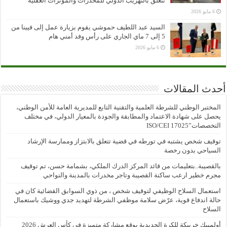
تتعلق بالتهريب الدولي للمخدرات والمؤثرات العقلية
6 مايو 2026
السيد عبد اللطيف حموشي يقوم بزيارة عمل إلى فيينا من
5 إلى 7 ماي الجاري على رأس وفد أمني هام
6 مايو 2026
أحدث المقالات
المختبر الوطني للشرطة العلمية والتقنية التابع للمديرية العامة للأمن الوطني،
يحصل على شهادة الاعتماد والمطابقة والجودة بالمعيار الدولي، في مختلف
التخصصات”ISO/CEI 17025
توقيف شخص يشتبه في تورطه في قضية تتعلق بالابتزاز وممارسة الإرشاد
السياحي بدون رخصة
بالقصيبة..بتعليمات من قائد المركز الدرك الملكي، بشمامة حسن، تم توقيف
مجرم خطير ارعب ساكنة القصيبة وتاجر مخدرات بالمدينة والنواحي
استعمال السلاح الوظيفي لتوقيف شخص ، من ذوي السوابق القضائية كان في
حالة اندفاع قوية، عرّض سلامة موظفي الشرطة لتهديد جدي ووشيك باستعمال
السلاح
أولمبيك خريبكة للكرة الحديدية يوقع مشاركة متميزة في كأس العرش 2026