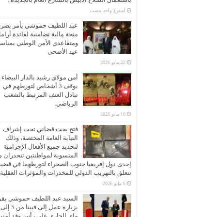
‏أسبوع واحد مضت
عبد اللطيف حموشي يأمر بصر
منحة مالية تضامنية لفائدة أرام
ومتقاعدي الأمن الوطني بمناسب
عيد الأضحى
22 مايو 2026
أمن مولاي رشيد بالدار البيضاء
يوقف 3 أشخاص لتورطهم في
تبادل العنف المرتبط بالشغب
الرياضي.
10 مايو 2026
فتح بحث قضائي تحت إشراف
النيابة العامة المختصة، وذلك
لتحديد جميع الأفعال الإجرامية
المنسوبة لمواطنتين تنحدران 
إحدى دول إفريقيا جنوب الصحراء لتورطهما في قضية
تتعلق بالتهريب الدولي للمخدرات والمؤثرات العقلية
6 مايو 2026
السيد عبد اللطيف حموشي يقو
ماي الجاري على رأس وفد أمني