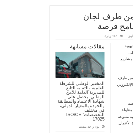
روع جديد من طرف لجان
نامج فرصة
يق
913 زيارة
مقالات مشابهة
هوية
لى
قائمة المشاريع
م من طرف
المختبر الوطني للشرطة
 التكوين الإلكتروني
العلمية والتقنية التابع
للمديرية العامة للأمن
الوطني، يحصل على
شهادة الاعتماد والمطابقة
صة
والجودة بالمعيار الدولي،
في مختلف
مقاولة
التخصصات”ISO/CEI
ة متنوعة
17025
 الأعمال.
‏يوم واحد مضت