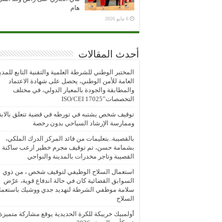
هام
6 مايو 2026
أحدث المقالات
المختبر الوطني للشرطة العلمية والتقنية التابع للمدي
العامة للأمن الوطني، يحصل على شهادة الاعتماد
والمطابقة والجودة بالمعيار الدولي، في مختلف
التخصصات”ISO/CEI 17025
توقيف شخص يشتبه في تورطه في قضية تتعلق بالابتز
وممارسة الإرشاد السياحي بدون رخصة
بالقصيبة..بتعليمات من قائد المركز الدرك الملكي،
بشمامة حسن، تم توقيف مجرم خطير ارعب ساكنة
القصيبة وتاجر مخدرات بالمدينة والنواحي
استعمال السلاح الوظيفي لتوقيف شخص ، من ذوي
السوابق القضائية كان في حالة اندفاع قوية، عرّض
سلامة موظفي الشرطة لتهديد جدي ووشيك باستعما
السلاح
أولمبيك خريبكة للكرة الحديدية يوقع مشاركة متميزة