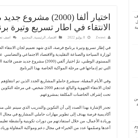
اختيار ألفا (2000) مش
ف
ل
الانتقاء في اطار تسريع وتيرة بر
ة
Zwawi
8 يوليو 2022
اقتصاد
,
الرئيسية
,
المجتمع
اضف تعل
في إطار تسريع وتيرة برنامج فرصة، الذي شهد تعميم لجان الانتقاء الج
لوزارة السياحة والصناعة التقليدية والاقتصاد الاجتماعي والتضامني ع
المستوى الوطني، تمّ اختيار ألفي (2000) مشروع جديد ضمن 
التي تم إدماجها في مرحلة المواكبة الخاصة بهذا البرنامج.
وفي الأيام المقبلة، سيشرع حاملو المشاريع الجدد الذين تم انتقاؤه
لجان الانتقاء الجهوية والبالغ عددهم 2000 شخص، في مرحلة
تحت إشراف الحاضنات المكلفة بمشروعهم.
من
تجدر الإشارة بهذا الصدد إلى أن التكوين والتدريب الذي سيتم على من
أكاديمية فرصة يهدف إلى تطوير مهارات حاملي المشاريع في مجال ال
وريادة الأعمال، من خلال استفادتهم من دورات تكوينية وأنشطة تعليمي
م
أعدها وصمّمها عدد من الخبراء في مجال دعم ومواكبة المقاولة وريادة
بزيارة عمل إلى فيينا من 5 إلى 7