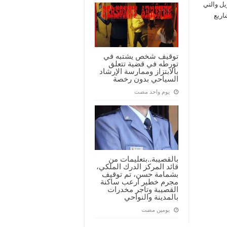
يل والتي
اريع
توقيف شخص يشتبه في
تورطه في قضية تتعلق
بالابتزاز وممارسة الإرشاد
السياحي بدون رخصة
‏يوم واحد مضت
بالقصيبة..بتعليمات من
قائد المركز الدرك الملكي،
بشمامة حسن، تم توقيف
مجرم خطير ارعب ساكنة
القصيبة وتاجر مخدرات
بالمدينة والنواحي
‏يومين مضت