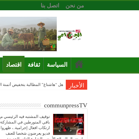
من نحن
اتصل بنا
السياسة
ثقافة
اقتصاد
الأخبار
هل “هاشتاغ” المطالبة بتخفيض أثمنة 
communpressTV
توقيف المشتبه فيه الرئيسي مع
باقي المتورطين في المشاركة
ارتكاب افعال إجرامية..، ظهروا
فديو يعرضون شخصا للعنف
باستعمال السلاح الأبيض بالشارع العام بالجديدة..