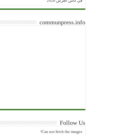
في كأس العرش 2026
communpress.info
Follow Us
Can not fetch the images!