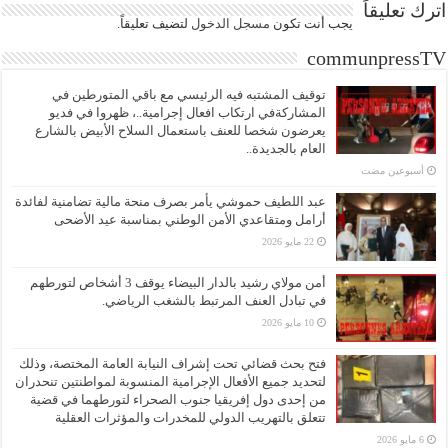
اترك تعليقاً
يجب أنت تكون
مسجل الدخول
لتضيف تعليقاً.
communpressTV
توقيف المشتبه فيه الرئيسي مع باقي المتورطين في
المشاركةفي ارتكاب افعال إجرامية..، ظهروا في فديو
يعرضون شخصا للعنف باستعمال السلاح الأبيض بالشارع
العام بالجديدة..
‏أسبوعين مضت
عبد اللطيف حموشي يأمر بصرف منحة مالية تضامنية لفائدة
أرامل ومتقاعدي الأمن الوطني بمناسبة عيد الأضحى
22 مايو 2026
أمن مولاي رشيد بالدار البيضاء يوقف 3 أشخاص لتورطهم
في تبادل العنف المرتبط بالشغب الرياضي.
10 مايو 2026
فتح بحث قضائي تحت إشراف النيابة العامة المختصة، وذلك
لتحديد جميع الأفعال الإجرامية المنسوبة لمواطنتين تنحدران
من إحدى دول إفريقيا جنوب الصحراء لتورطهما في قضية
تتعلق بالتهريب الدولي للمخدرات والمؤثرات العقلية
6 مايو 2026