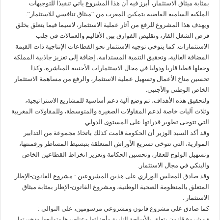
بمثابة ميثاق الاستثمار، أبرز فيه أن هذا المشروع يأتي تنفيذا للتوجيهات
الملكية السامية القاضية بتمكين المغرب من “ميثاق تنافسي للاستثمار”.
ويهدف هذا المشروع للرفع من آثار عملية الاستثمار، لاسيما فيما يتعلق بخلق
فرص الشغل القار، وتقليص الفوارق بين الأقاليم والعمالات في جلب
الاستثمارات. كما يتوخى توجيه الاستثمار نحو القطاعات الإنتاجية ذات القيمة
المضافة العالية، وتحقيق التنمية المستدامة، إضافة إلى تعزيز جاذبية المملكة
وجعلها قطبا قاريا ودوليا في مجال الاستثمارات الأجنبية المباشرة، وكذا
تحسين مناخ الأعمال وتسهيل عملية الاستثمار، والرفع من مساهمة الاستثمار
الخاص الوطني والأجنبي.
ولتحقيق هذه الأهداف، تم وضع آلية دعم أساسية للمشاريع الاستراتيجية،
وثلاث آليات خاصة لدعم المقاولات الصغيرة والمتوسطة، وللمقاولات المغربية
التي تتوخى تطوير قدراتها على المستوى الدولي.
وقد أكد السيد الوزير أن الحكومة قامت كذلك باتخاذ مجموعة من التدابير
الموازية، التي تتوخى تسريع الأوراش المتعلقة بتبسيط المساطر ورقمنتها،
وتسهيل الولوج للعقار، وتحسين الحكامة وتعزيز انخراط القطاعين الخاص
والبنكي في مجال الاستثمار.
وقد صادق المجلس الوزاري على هذين المشروعين : مشروع القانون-الإطار
المتعلق بالمنظومة الصحية الوطنية، ومشروع القانون-الإطار بمثابة ميثاق
الاستثمار .
كما صادق على مشروع قانون ومشروعي مرسومين، على التوالي :
• مشروع قانون يتعلق بالأسلحة النارية وأجزائها وعناصرها وتوابعها ودخيرتها،