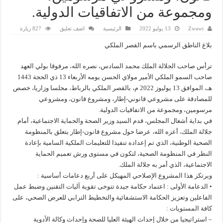
ومجموعة من الاتفاقيات الدولية.
Zwawi
13 يوليو 2022
الرئيسية
اضف تعليق
827 زيارة
بلاغ الناطق الرسمي باسم القصر الملكي
ترأس صاحب الجلالة الملك محمد السادس، نصره الله، مرفوقا بولي العهد
صاحب السمو الملكي الأمير مولاي الحسن يومه الأربعاء 13 ذي الحجة 1443
هـ، الموافق 13 يوليوز 2022 م، بالقصر الملكي بالرباط، مجلسا وزاريا، خصص
للمصادقة على مشروعي قانوني-إطار، ومشروع قانون، ومشروعي
مرسومين، ومجموعة من الاتفاقيات الدولية.
في بداية أشغال المجلس، قدم السيد وزير الصحة والحماية الاجتماعية، أمام
جلالة الملك، أعزه الله، عرضا حول مشروع قانون-إطار يتعلق بالمنظومة
الصحية الوطنية، الذي تم إعداده تنفيذا للتعليمات الملكية السامية بإعادة
النظر في المنظومة الصحية، لتكون في مستوى ورش تعميم الحماية
الاجتماعية، الذي أمر به جلالة الملك.
ويرتكز هذا المشروع الإصلاحي المهيكل على أربع دعامات أساسية :
• الدعامة الأولى : اعتماد حكامة جيدة تتوخى تقوية آليات التقنين وضبط عمل
الفاعلين وتعزيز الحكامة الاستشفائية والتخطيط الترابي للعرض الصحي، على
كافة المستويات :
– استراتيجيا من خلال إحداث الهيئة العليا للصحة وإحداث وكالة الأدوية