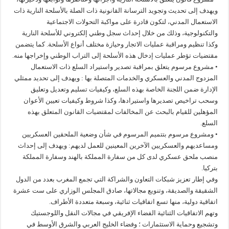
ويهدف إلى تحديث وتجويد الترسانة القانونية ذات الصلة بالأسلحة النارية ذات
الاستعمال المدني، لتكون قادرة على مواكبة التحولات الاجتماعية
والتكنولوجية، وذلك من خلال إحداث سجل وطني إلكتروني للأسلحة النارية
وكذا تنظيم ومراقبة عمليات الاتجار وحيازة مختلف أنواع الأسلحة. كما يتضمن
مقتضيات تؤطر عمليات إدخال هذه الأسلحة إلى التراب الوطني وإخراجها منه.
• مشروع مرسوم يتعلق بمراقبة تصدير واستيراد السلع ذات الاستعمال
المزدوج المدني والعسكري والخدمات المتصلة بها : ويهدف إلى تحديد ممثلي
الإدارة ضمن اللجنة الخاصة بهذه السلع، وكيفيات تسليم وتعديل وتعليق
وسحب تراخيص تصديرها واستيرادها، وكذا شروط وكيفيات تعيين الأعوان
المؤهلين للقيام بالبحث عن المخالفات لمقتضيات القانون المتعلق بهذه
السلع.
• ومشروع مرسوم بتتميم المرسوم في شأن وضعية الملحقين العسكريين
ومساعديهم والعسكريين الآخرين المعينين للعمل لديهم: ويهدف إلى إحداث
منصب ملحق عسكري لدى كل من سفارة المملكة بالهند وسفارة المملكة
بتركيا.
وفي إطار تعزيز شبكات التعاون والشراكة التي تجمع المغرب بعدد من الدول
الشقيقة والصديقة، وتنويع مجالاتها، صادق المجلس الوزاري على ست عشرة
اتفاقية دولية، منها تسع اتفاقيات ثنائية، وسبعة متعددة الأطراف.
وتهم الاتفاقيات الثنائية الفضاء الإفريقي في مجالات النقل واللوجستيك
وتشجيع وحماية الاستثمارات ؛ وفضاء الخليج العربي والشرق الأوسط في