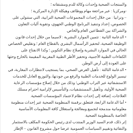
والمنتجات الصحية وإحداث وكالة للدم ومشتقاته ؛
-ومركزيا : عبر مراجعة مهام ووظائف وهيكلة الإدارة المركزية ؛
– وترابيا : من خلال إحداث المجموعات الصحية الترابية، التي ستتولى على
الخصوص، إعداد وتنفيذ البرنامج الوطني الجهوي، وتقوية آليات التعاون
والشراكة بين القطاعين العام والخاص.
• الدعامة الثانية : تثمين الموارد البشرية : لاسيما من خلال إحداث قانون
الوظيفة الصحية، لتحفيز الرأسمال البشري بالقطاع العام ؛ وتقليص الخصاص
الحالي في الموارد البشرية وإصلاح نظام التكوين ؛ وكذا الانفتاح على
الكفاءات الطبية الأجنبية، وتحفيز الأطر الطبية المغربية المقيمة بالخارج وحثها
على العودة إلى أرض الوطن.
• الدعامة الثالثة : تأهيل العرض الصحي، بما يستجيب لانتظارات المغاربة، في
تيسير الولوج للخدمات الطبية والرفع من جودتها، والتوزيع العادل للخدمات
الاستشفائية عبر التراب الوطني؛ وذلك من خلال إصلاح مؤسسات الرعاية
الصحية الأولية، وتأهيل المستشفيات، والتأسيس لإلزامية احترام مسلك
العلاجات، إضافة إلى إحداث نظام لاعتماد المؤسسات الصحية.
• أما الدعامة الرابعة، فتتعلق برقمنة المنظومة الصحية عبر إحداث منظومة
معلوماتية مندمجة لتجميع ومعالجة واستغلال كافة المعلومات الأساسية
الخاصة بالمنظومة الصحية.
إثر ذلك، قدم السيد الوزير المنتدب لدى رئيس الحكومة المكلف بالاستثمار
والتقائية وتقييم السياسات العمومية عرضا حول مشروع القانون – الإطار