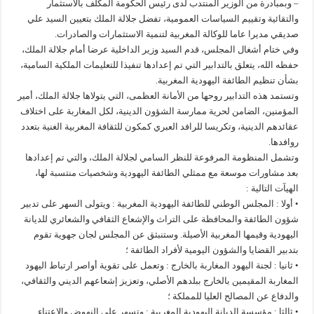
– وبمبادرة من الوزير المنتدب لدى رئيس الحكومة المكلف بالاستثمار
والتقائية وتقييم السياسات العمومية، تفضل جلالة الملك بتعيين السيد علي
صديقي مديرا عاما للوكالة المغربية لتنمية الاستثمارات والصادرات.
وفي ختام أشغال المجلس، قدم السيد وزير الداخلية عرضا أمام جلالة الملك،
حفظه الله، يتعلق بالتدابير التي تم إعدادها تنفيذا للتعليمات الملكية السامية،
بشأن تنظيم الطائفة اليهودية المغربية.
وتستمد هذه التدابير روحها من الأمانة العظمى، التي يتولاها جلالة الملك، أمير
المؤمنين، الضامن لحرية ممارسة الشؤون الدينية، لكل المغاربة على اختلاف
عقائدهم الدينية، وتكريسا للرافد العبري كمكون للثقافة المغربية الغنية بتعدد
روافدها.
وتشمل المنظومة المرفوعة للنظر السامي لجلالة الملك، والتي تم إعدادها
بعد مشاورات موسعة مع ممثلي الطائفة اليهودية وشخصيات منتسبة لها،
الهيآت التالية :
• أولا : المجلس الوطني للطائفة اليهودية المغربية : ويتولى السهر على تدبير
شؤون الطائفة والمحافظة على التراث والإشعاع الثقافي والشعائري للديانة
اليهودية وقيمها المغربية الأصيلة. وستنبثق عن المجلس لجان جهوية تقوم
بتدبير القضايا والشؤون اليومية لأفراد الطائفة ؛
• ثانيا : لجنة اليهود المغاربة بالخارج : وتعمل على تقوية أواصر ارتباط اليهود
المغاربة المقيمين بالخارج ببلدهم الأصلي، وتعزيز إشعاعهم الديني والثقافي،
والدفاع عن المصالح العليا للمملكة ؛
• ثالثا : مؤسسة الديانة اليهودية المغربية : وتسهر على النهوض والاعتناء