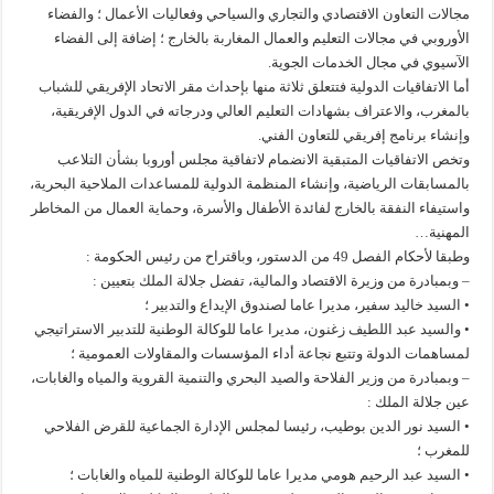
مجالات التعاون الاقتصادي والتجاري والسياحي وفعاليات الأعمال ؛ والفضاء
الأوروبي في مجالات التعليم والعمال المغاربة بالخارج ؛ إضافة إلى الفضاء
الآسيوي في مجال الخدمات الجوية.
أما الاتفاقيات الدولية فتتعلق ثلاثة منها بإحداث مقر الاتحاد الإفريقي للشباب
بالمغرب، والاعتراف بشهادات التعليم العالي ودرجاته في الدول الإفريقية،
وإنشاء برنامج إفريقي للتعاون الفني.
وتخص الاتفاقيات المتبقية الانضمام لاتفاقية مجلس أوروبا بشأن التلاعب
بالمسابقات الرياضية، وإنشاء المنظمة الدولية للمساعدات الملاحية البحرية،
واستيفاء النفقة بالخارج لفائدة الأطفال والأسرة، وحماية العمال من المخاطر
المهنية…
وطبقا لأحكام الفصل 49 من الدستور، وباقتراح من رئيس الحكومة :
– وبمبادرة من وزيرة الاقتصاد والمالية، تفضل جلالة الملك بتعيين :
• السيد خاليد سفير، مديرا عاما لصندوق الإيداع والتدبير ؛
• والسيد عبد اللطيف زغنون، مديرا عاما للوكالة الوطنية للتدبير الاستراتيجي
لمساهمات الدولة وتتبع نجاعة أداء المؤسسات والمقاولات العمومية ؛
– وبمبادرة من وزير الفلاحة والصيد البحري والتنمية القروية والمياه والغابات،
عين جلالة الملك :
• السيد نور الدين بوطيب، رئيسا لمجلس الإدارة الجماعية للقرض الفلاحي
للمغرب ؛
• السيد عبد الرحيم هومي مديرا عاما للوكالة الوطنية للمياه والغابات ؛