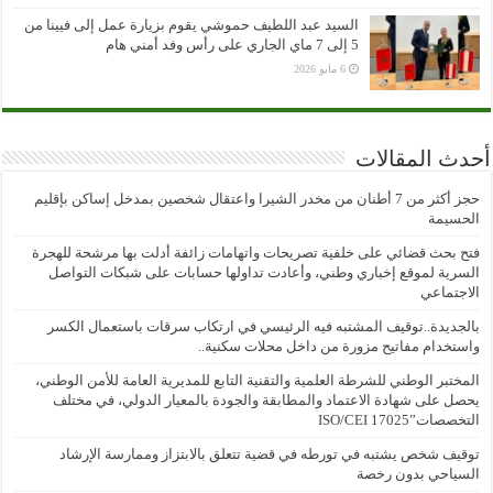
السيد عبد اللطيف حموشي يقوم بزيارة عمل إلى فيينا من
5 إلى 7 ماي الجاري على رأس وفد أمني هام
6 مايو 2026
أحدث المقالات
حجز أكثر من 7 أطنان من مخدر الشيرا واعتقال شخصين بمدخل إساكن بإقليم
الحسيمة
فتح بحث قضائي على خلفية تصريحات واتهامات زائفة أدلت بها مرشحة للهجرة
السرية لموقع إخباري وطني، وأعادت تداولها حسابات على شبكات التواصل
الاجتماعي
بالجديدة..توقيف المشتبه فيه الرئيسي في ارتكاب سرقات باستعمال الكسر
واستخدام مفاتيح مزورة من داخل محلات سكنية..
المختبر الوطني للشرطة العلمية والتقنية التابع للمديرية العامة للأمن الوطني،
يحصل على شهادة الاعتماد والمطابقة والجودة بالمعيار الدولي، في مختلف
التخصصات”ISO/CEI 17025
توقيف شخص يشتبه في تورطه في قضية تتعلق بالابتزاز وممارسة الإرشاد
السياحي بدون رخصة