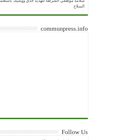
سلامة موظفي الشرطة لتهديد جدي ووشيك باستعما
السلاح
communpress.info
Follow Us