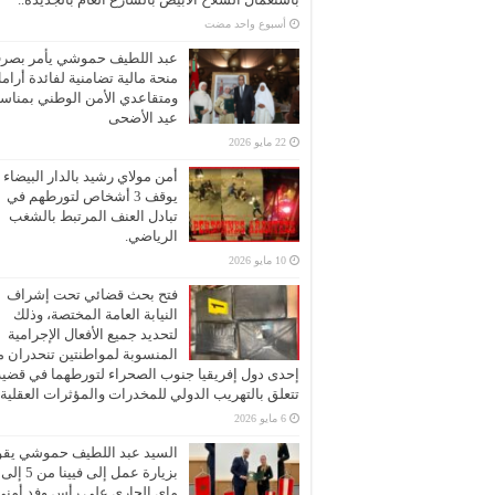
‏أسبوع واحد مضت
عبد اللطيف حموشي يأمر بصر
منحة مالية تضامنية لفائدة أرام
ومتقاعدي الأمن الوطني بمناسب
عيد الأضحى
22 مايو 2026
أمن مولاي رشيد بالدار البيضاء
يوقف 3 أشخاص لتورطهم في
تبادل العنف المرتبط بالشغب
الرياضي.
10 مايو 2026
فتح بحث قضائي تحت إشراف
النيابة العامة المختصة، وذلك
لتحديد جميع الأفعال الإجرامية
المنسوبة لمواطنتين تنحدران 
إحدى دول إفريقيا جنوب الصحراء لتورطهما في قضية
تتعلق بالتهريب الدولي للمخدرات والمؤثرات العقلية
6 مايو 2026
السيد عبد اللطيف حموشي يقو
ماي الجاري على رأس وفد أمني