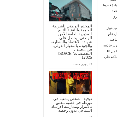
ارج في يونيو 2022، وذلك بزيادة قدرها
يبلغ عدد
اري
المختبر الوطني للشرطة
ن قبيل
العلمية والتقنية التابع
للمديرية العامة للأمن
ال عام
الوطني، يحصل على
ياحية
شهادة الاعتماد والمطابقة
يز جاذبية
والجودة بالمعيار الدولي،
في مختلف
المغرب كوجهة سياحية عالمية، مثل إطلاق التأشيرة الإلكترونية اعتبارًا من 10
التخصصات”ISO/CEI
ملكة على
17025
‏يومين مضت
توقيف شخص يشتبه في
تورطه في قضية تتعلق
بالابتزاز وممارسة الإرشاد
السياحي بدون رخصة