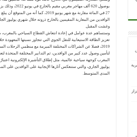
بوصول 620 ألف مهاجر مغربي مقيم بالخ
27 في المائة مقارنة مع شهر يونيو 2019، كما أنه من المتوقع أن 
الوافدين من المغاربة المقيمين بالخارج ذروته خلال شهري يوليوز الج
وغشت المقبل.
وستساهم عدة عوامل في إعادة انتعاش القطاع السياحي بالمغرب، م
تعزيز الطاقة الاستيعابية للنقل الجوي التي تتجاوز نسبتها المعهودة خل
2019، فضلا عن الشراكات المختلفة المبرمة مع منظمي الرحلات الس
ن
لتأمين وصول عدد كبير من الوافدين، ثم التدابير المختلفة المتخذة لتعز
رية
يوليوز الجاري، والتي ستنعكس آثارها الإيجابية على الوافدين على الم
المدى المتوسط.
از