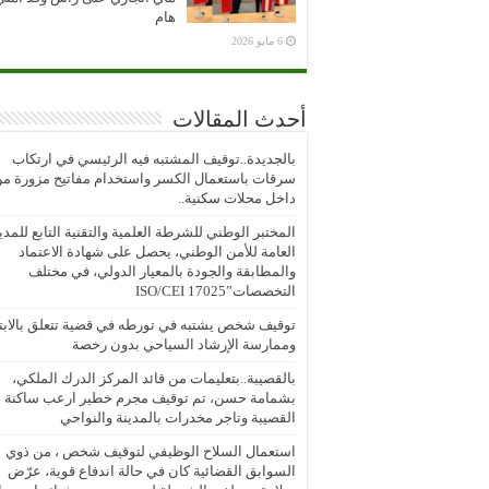
هام
6 مايو 2026
أحدث المقالات
بالجديدة..توقيف المشتبه فيه الرئيسي في ارتكاب
سرقات باستعمال الكسر واستخدام مفاتيح مزورة م
داخل محلات سكنية..
المختبر الوطني للشرطة العلمية والتقنية التابع للمدي
العامة للأمن الوطني، يحصل على شهادة الاعتماد
والمطابقة والجودة بالمعيار الدولي، في مختلف
التخصصات”ISO/CEI 17025
توقيف شخص يشتبه في تورطه في قضية تتعلق بالابتز
وممارسة الإرشاد السياحي بدون رخصة
بالقصيبة..بتعليمات من قائد المركز الدرك الملكي،
بشمامة حسن، تم توقيف مجرم خطير ارعب ساكنة
القصيبة وتاجر مخدرات بالمدينة والنواحي
استعمال السلاح الوظيفي لتوقيف شخص ، من ذوي
السوابق القضائية كان في حالة اندفاع قوية، عرّض