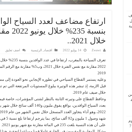
ف
ارتفاع مضاعف لعدد السياح الوا
ل
ة
بنسبة 35
خلال 2021..
Zwawi
14 يوليو 2022
اقتصاد
,
الرئيسية
اضف تعليق
تعرف السياحة بالمغرب، ارتفاعا في عدد الو
2022 مقارنة مع نفس الفترة خلال 2021، وب5% مقارنة
2019
وعليه يستمر القطاع السياحي في تطوره الإيجابي نحو العودة إلى مس
قبل الازمة، إذ تبشر هذه الوتيرة ببلوغ المستويات المرتفعة التي تم ت
خلال صيف عام 2019.
من
وحافظ القطاع على وتيرته الثابتة بالنظر لشتى المؤشرات، خاصة فيما
بعدد السياح الوافدين، بواقع يفوق مليون و140 ألف سائح خلال
شهد وصول 1 مليون و92 ألف س
م
على أن هذه النسبة بلغت 235 في المائة مقارنة مع شهر يونيو 2021.
بزيارة عمل إلى فيينا من 5 إلى 7
وشكل المغاربة المقيمون في الخارج عاملا قويا مساعدا لتحقيق هذا ال