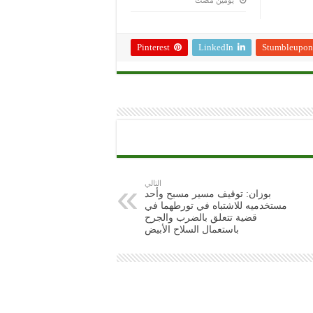
‏يومين مضت
Pinterest
LinkedIn
Stumbleupon
التالي
بوزان: توقيف مسير مسبح وأحد
مستخدميه للاشتباه في تورطهما في
قضية تتعلق بالضرب والجرح
باستعمال السلاح الأبيض