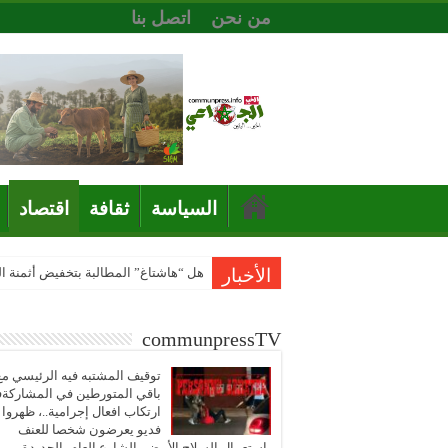
من نحن
اتصل بنا
السياسة
ثقافة
اقتصاد
الأخبار
هل “هاشتاغ” المطالبة بتخفيض أثمنة 
communpressTV
توقيف المشتبه فيه الرئيسي مع
باقي المتورطين في المشاركة
ارتكاب افعال إجرامية..، ظهروا
فديو يعرضون شخصا للعنف
باستعمال السلاح الأبيض بالشارع العام بالجديدة..