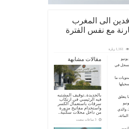
فدين الى المغرب
2% خلال يونيو 2022 مقارنة مع نفس الفترة
1,161 زيارة
مقالات مشابهة
افدين بنسبة 235% خلال يونيو
 مع الرقم المسجل في
تويات ما
سجيلها
بالجديدة..توقيف المشتبه
 يتعلق
فيه الرئيسي في ارتكاب
 شهر يونيو
سرقات باستعمال الكسر
واستخدام مفاتيح مزورة
2022، وهو أداء يتجاوز العدد المسجل خلال نفس الشهر من عام 2019، والذي
من داخل محلات سكنية..
ائح، بما يترجم ارتفاعا بلغ نسبة 5 في المائة،
نمو،