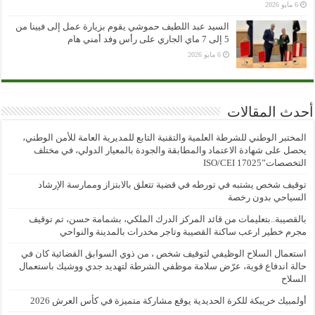
6 مايو 2026
السيد عبد اللطيف حموشي يقوم بزيارة عمل إلى فيينا من
5 إلى 7 ماي الجاري على رأس وفد أمني هام
6 مايو 2026
أحدث المقالات
المختبر الوطني للشرطة العلمية والتقنية التابع للمديرية العامة للأمن الوطني،
يحصل على شهادة الاعتماد والمطابقة والجودة بالمعيار الدولي، في مختلف
التخصصات”ISO/CEI 17025
توقيف شخص يشتبه في تورطه في قضية تتعلق بالابتزاز وممارسة الإرشاد
السياحي بدون رخصة
بالقصيبة..بتعليمات من قائد المركز الدرك الملكي، بشمامة حسن، تم توقيف
مجرم خطير ارعب ساكنة القصيبة وتاجر مخدرات بالمدينة والنواحي
استعمال السلاح الوظيفي لتوقيف شخص ، من ذوي السوابق القضائية كان في
حالة اندفاع قوية، عرّض سلامة موظفي الشرطة لتهديد جدي ووشيك باستعمال
السلاح
أولمبيك خريبكة للكرة الحديدية يوقع مشاركة متميزة في كأس العرش 2026