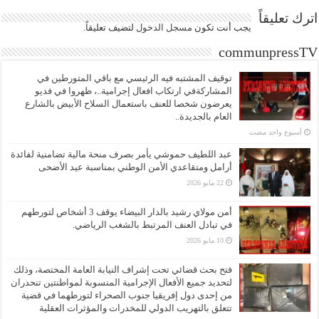
اترك تعليقاً
يجب أنت تكون
مسجل الدخول
لتضيف تعليقاً.
communpressTV
توقيف المشتبه فيه الرئيسي مع باقي المتورطين في
المشاركةفي ارتكاب افعال إجرامية..، ظهروا في فديو
يعرضون شخصا للعنف باستعمال السلاح الأبيض بالشارع
العام بالجديدة..
‏أسبوع واحد مضت
عبد اللطيف حموشي يأمر بصرف منحة مالية تضامنية لفائدة
أرامل ومتقاعدي الأمن الوطني بمناسبة عيد الأضحى
22 مايو 2026
أمن مولاي رشيد بالدار البيضاء يوقف 3 أشخاص لتورطهم
في تبادل العنف المرتبط بالشغب الرياضي.
10 مايو 2026
فتح بحث قضائي تحت إشراف النيابة العامة المختصة، وذلك
لتحديد جميع الأفعال الإجرامية المنسوبة لمواطنتين تنحدران
من إحدى دول إفريقيا جنوب الصحراء لتورطهما في قضية
تتعلق بالتهريب الدولي للمخدرات والمؤثرات العقلية