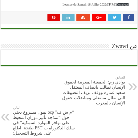
Lequipe-du-Samedi-16-Juillet-2022@F.P@
Download
عن Zwawi
السابق
بوادي زم: الجمعية المغربية لحقوق
الإنسان تطالب بانصاف المعتقل
سعيد عمارة ووقف نزيف التضييقات
التي تطال مناضلي ومناضلات حقوق
الإنسان بالمغرب
التالي
“م ش ف” ocp يمول مشروع بحثي
حول “نمذجة تأثير دوران المحيط
على توافر الموارد السمكية” في
سلك الدكتوراه ب FST طنجة. اطلع
على شروط التسجيل: