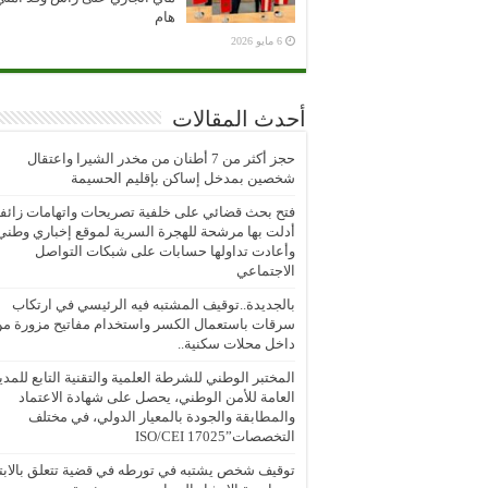
هام
6 مايو 2026
أحدث المقالات
حجز أكثر من 7 أطنان من مخدر الشيرا واعتقال
شخصين بمدخل إساكن بإقليم الحسيمة
فتح بحث قضائي على خلفية تصريحات واتهامات زائف
أدلت بها مرشحة للهجرة السرية لموقع إخباري وطني
وأعادت تداولها حسابات على شبكات التواصل
الاجتماعي
بالجديدة..توقيف المشتبه فيه الرئيسي في ارتكاب
سرقات باستعمال الكسر واستخدام مفاتيح مزورة م
داخل محلات سكنية..
المختبر الوطني للشرطة العلمية والتقنية التابع للمدي
العامة للأمن الوطني، يحصل على شهادة الاعتماد
والمطابقة والجودة بالمعيار الدولي، في مختلف
التخصصات”ISO/CEI 17025
توقيف شخص يشتبه في تورطه في قضية تتعلق بالابتز