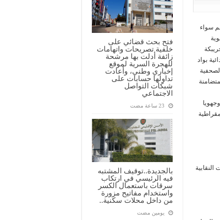
عم سواء
وية
فتح بحث قضائي على
خلفية تصريحات واتهامات
ريبكة
زائفة أدلت بها مرشحة
ئية بواد
للهجرة السرية لموقع
لندوة الصحفية
إخباري وطني، وأعادت
تداولها حسابات على
متضامنة
شبكات التواصل
الاجتماعي
وجهويا
ية الديمقراطية
النقابية
بالجديدة..توقيف المشتبه
فيه الرئيسي في ارتكاب
سرقات باستعمال الكسر
واستخدام مفاتيح مزورة
من داخل محلات سكنية..
‏يومين مضت