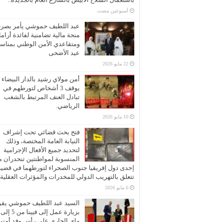
‏أسبوعين مضت
عبد اللطيف حموشي يأمر بصر
منحة مالية تضامنية لفائدة أرام
ومتقاعدي الأمن الوطني بمناسب
عيد الأضحى
22 مايو 2026
أمن مولاي رشيد بالدار البيضاء
يوقف 3 أشخاص لتورطهم في
تبادل العنف المرتبط بالشغب
الرياضي.
10 مايو 2026
فتح بحث قضائي تحت إشراف
النيابة العامة المختصة، وذلك
لتحديد جميع الأفعال الإجرامية
المنسوبة لمواطنتين تنحدران 
إحدى دول إفريقيا جنوب الصحراء لتورطهما في قضية
تتعلق بالتهريب الدولي للمخدرات والمؤثرات العقلية
6 مايو 2026
السيد عبد اللطيف حموشي يقو
ماي الجاري على رأس وفد أمني