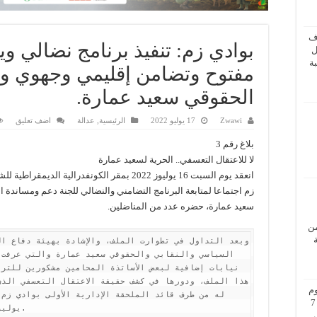
ف
بوادي زم: تنفيذ برنامج نضالي و
ل
ة
مفتوح وتضامن إقليمي وجهوي و
الحقوقي سعيد عمارة.
Zwawi
17 يوليو 2022
الرئيسية
,
عدالة
اضف تعليق
بلاغ رقم 3
لا للاعتقال التعسفي.. الحرية لسعيد عمارة
انعقد يوم السبت 16 يوليوز 2022 بمقر الكونفدرالية الديمقرا
زم اجتماعا لمتابعة البرنامج التضامني والنضالي للجنة دعم ومساندة 
سعيد عمارة، حضره عدد من المناضلين.
من
م
بزيارة عمل إلى فيينا من 5 إلى 7
يوليوز 2022.