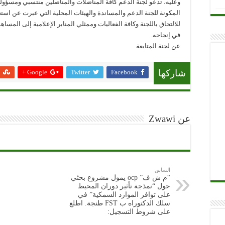
وعليه، تدعو لجنة الدعم كافة المناضلات والمناضلين منتسبي ومسؤولي
المكونة للجنة الدعم والمساندة والهيئات المحلية التي عبرت عن استع
للالتحاق باللجنة وكافة الفعاليات وممثلي المنابر الإعلامية إلى المسا
في إنجاحه.
عن لجنة المتابعة
Google +
Twitter
Facebook
شاركها
عن Zwawi
السابق
“م ش ف” ocp يمول مشروع بحثي
حول “نمذجة تأثير دوران المحيط
على توافر الموارد السمكية” في
سلك الدكتوراه ب FST طنجة. اطلع
على شروط التسجيل: