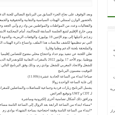
وبعد الوقوف على نجاح الجزء السابق من البرنامج النضالي للجنة الد
بالحضور الوازن لممثلي الهيئات السياسية والنقابية والحقوقية والجمع
والفعاليات وعدد من المواطنات والمواطنين من واد زم وأبي الجعد وخ
ومن خارج الإقليم لتتبع الجلسة السابقة للمحاكمة، أمام المحكمة الابتدا
زم (تم تأجيلها إلى يوم الإثنين 18 يوليوز)، والوقفات الرمزية، وا
التي تم تنظيمها لكشف ملابسات هذا الملف، واتساع دائرة الهيئات ال
والملتحقة بلجنة الدعم وطنيا وقاريا.
ة
تعلن اللجنة عن تنفيذ يوم حداد واحتجاج محلي مفتوح للتضامن إقليميا 
،
ووطنيا، يوم الأحد 17 يوليوز 2022 بالمقرات النقابية للكونفدرال
للشغل والاتحاد المغربي للشغل بوادي زم، وذلك وفق البرنامج التالي:
التوقيت مضمون البرنامج
صباحا ابتداء من الساعة الحادية عشرة (11.00h)
ن
إلى غاية الساعة الواحدة زوالا
يشمل البرنامج زيارات فردية وجماعية للمناضلات والمناضلين للمقرات 
رية
لـ CDT و UMT وتوقيع العرائض.
وترافق ذلك أشكال تضامنية أخرى إلكترونية ومباشرة
*مساء ابتداء من الساعة الرابعة بعد الزوال إلى الساعة الثامنة مساء
*ابتداء من الساعة الثامنة وقفة احتجاجية بساحة الشهداء بوادي زم
از