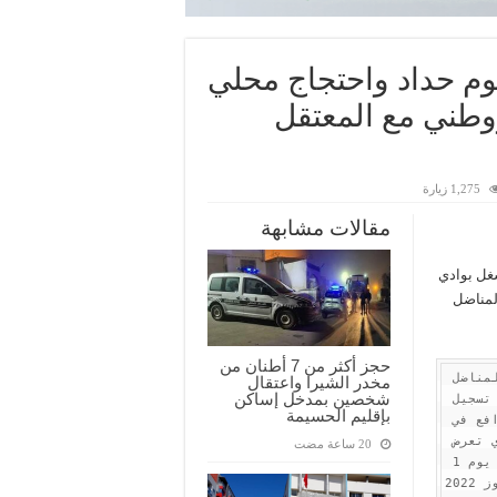
يوم حداد واحتجاج محلي
وطني مع المعتقل
1,275 زيارة
مقالات مشابهة
طية للشغل بوادي
المناضل
حجز أكثر من 7 أطنان من
وبعد التداول في تطوارت الملف، والإشادة بهيئة دفاع المناضل 
مخدر الشيرا واعتقال
شخصين بمدخل إساكن
السياسي والنقابي والحقوقي سعيد عمارة والتي عرفت تسجيل 
بإقليم الحسيمة
نيابات إضافية لبعض الأساتذة المحامين مشكورين للترافع في 
هذا الملف، ودورها في كشف حقيقة الاعتقال التعسفي الذي تعرض 
له من طرف قائد الملحقة الإدارية الأولى بوادي زم يوم 1 