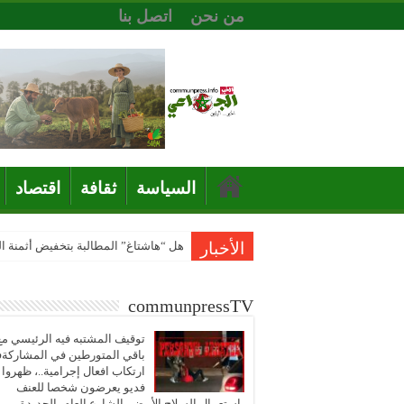
من نحن
اتصل بنا
السياسة
ثقافة
اقتصاد
الأخبار
هل “هاشتاغ” المطالبة بتخفيض أثمنة 
communpressTV
توقيف المشتبه فيه الرئيسي مع
باقي المتورطين في المشاركة
ارتكاب افعال إجرامية..، ظهروا
فديو يعرضون شخصا للعنف
باستعمال السلاح الأبيض بالشارع العام بالجديدة..