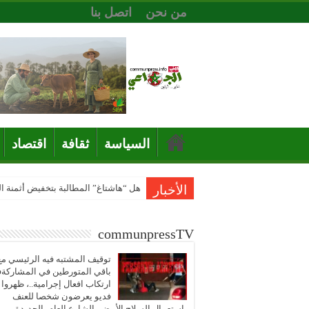
من نحن
اتصل بنا
السياسة
ثقافة
اقتصاد
الأخبار
هل “هاشتاغ” المطالبة بتخفيض أثمنة 
communpressTV
توقيف المشتبه فيه الرئيسي مع
باقي المتورطين في المشاركة
ارتكاب افعال إجرامية..، ظهروا
فديو يعرضون شخصا للعنف
باستعمال السلاح الأبيض بالشارع العام بالجديدة..