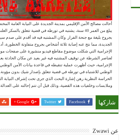
يبلغ من العمر 40 سنة، يشتبه في تورطه في قضية تتعلق بالسكر
بجروح بليغة مع جنحة الفرار. وكان المشتبه فيه قد أقدم على صدم سيارت
الجديدة، مما نتج عنه إصابة ثلاثة أشخاص بجروح متفاوتة الخطورة، أد
الإجرامية التي شكلت موضوع مقاطع فيديو منشورة على صفحات مواقع
لعناصر الشرطة عن توقيف المشتبه فيه غير بعيد عن مكان الحادثة بعد
الإجرامية، حيث أظهرت عملية تنقيطه في قاعدة بيانات الأمن الوط
الوطني للاشتباه في تورطه في قضية تتعلق بإصدار شيك بدون مؤونة. و
الحراسة النظرية رهن إشارة البحث الذي جرى تحت إشراف النيابة 
وملابسات وخلفيات هذه القضية، وذلك قبل أن تتم إحالته على العدالة يومه السبت 30
Google +
Twitter
Facebook
شاركها
عن Zwawi