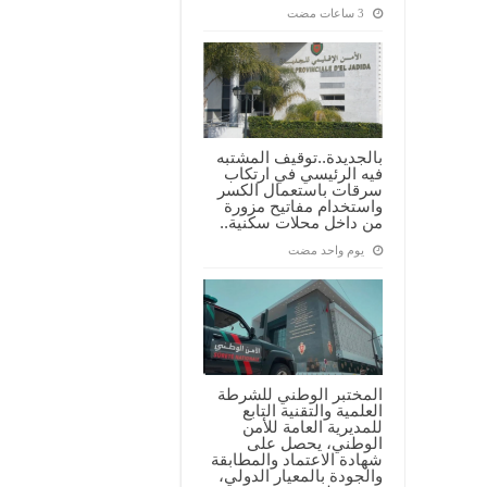
بالجديدة..توقيف المشتبه
فيه الرئيسي في ارتكاب
سرقات باستعمال الكسر
واستخدام مفاتيح مزورة
من داخل محلات سكنية..
‏يوم واحد مضت
المختبر الوطني للشرطة
العلمية والتقنية التابع
للمديرية العامة للأمن
الوطني، يحصل على
شهادة الاعتماد والمطابقة
والجودة بالمعيار الدولي،