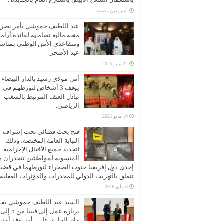
‏أسبوعين مضت
عبد اللطيف حموشي يأمر بصر
منحة مالية تضامنية لفائدة أرام
ومتقاعدي الأمن الوطني بمناسب
عيد الأضحى
22 مايو 2026
أمن مولاي رشيد بالدار البيضاء
يوقف 3 أشخاص لتورطهم في
تبادل العنف المرتبط بالشغب
الرياضي.
10 مايو 2026
فتح بحث قضائي تحت إشراف
النيابة العامة المختصة، وذلك
لتحديد جميع الأفعال الإجرامية
المنسوبة لمواطنتين تنحدران 
إحدى دول إفريقيا جنوب الصحراء لتورطهما في قضية
تتعلق بالتهريب الدولي للمخدرات والمؤثرات العقلية
6 مايو 2026
السيد عبد اللطيف حموشي يقو
ماي الجاري على رأس وفد أمني