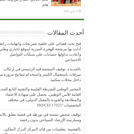
هام
6 مايو 2026
أحدث المقالات
فتح بحث قضائي على خلفية تصريحات واتهامات زائف
أدلت بها مرشحة للهجرة السرية لموقع إخباري وطني
وأعادت تداولها حسابات على شبكات التواصل
الاجتماعي
بالجديدة..توقيف المشتبه فيه الرئيسي في ارتكاب
سرقات باستعمال الكسر واستخدام مفاتيح مزورة م
داخل محلات سكنية..
المختبر الوطني للشرطة العلمية والتقنية التابع للمدي
العامة للأمن الوطني، يحصل على شهادة الاعتماد
والمطابقة والجودة بالمعيار الدولي، في مختلف
التخصصات”ISO/CEI 17025
توقيف شخص يشتبه في تورطه في قضية تتعلق بالابتز
وممارسة الإرشاد السياحي بدون رخصة
بالقصيبة..بتعليمات من قائد المركز الدرك الملكي،