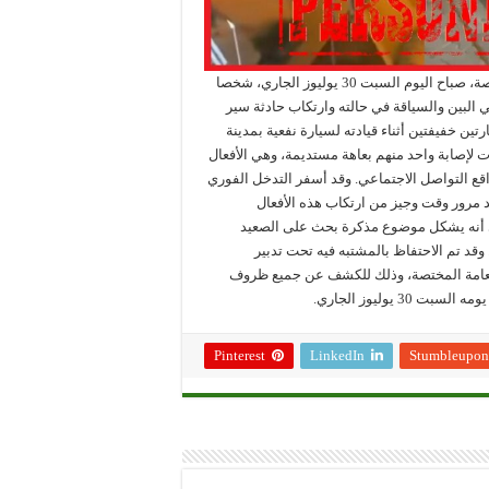
أحالت مصالح الأمن الإقليمي بمدينة الجديدة على النيابة العامة المختصة، صباح اليوم السبت 30 يوليوز الجاري، شخصا
 العلني البين والسياقة في حالته وارتكاب حادثة سير
ين خفيفتين أثناء قيادته لسيارة نفعية بمدينة
ت لإصابة واحد منهم بعاهة مستديمة، وهي الأفعال
 التواصل الاجتماعي. وقد أسفر التدخل الفوري
 مرور وقت وجيز من ارتكاب هذه الأفعال
ني أنه يشكل موضوع مذكرة بحث على الصعيد
قد تم الاحتفاظ بالمشتبه فيه تحت تدبير
العامة المختصة، وذلك للكشف عن جميع ظروف
 يوليوز الجاري.
Pinterest
LinkedIn
Stumbleupon