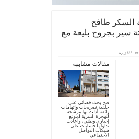
 السكر طافح
ة سير بجروح بليغة مع
865 زيارة
مقالات مشابهة
فتح بحث قضائي على
خلفية تصريحات واتهامات
زائفة أدلت بها مرشحة
للهجرة السرية لموقع
إخباري وطني، وأعادت
تداولها حسابات على
شبكات التواصل
الاجتماعي