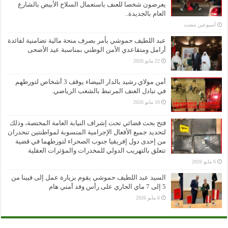
يعرضون شخصا للعنف باستعمال السلاح الأبيض بالشارع
العام بالجديدة..
‏أسبوعين مضت
عبد اللطيف حموشي يأمر بصرف منحة مالية تضامنية لفائدة
أرامل ومتقاعدي الأمن الوطني بمناسبة عيد الأضحى
22 مايو 2026
أمن مولاي رشيد بالدار البيضاء يوقف 3 أشخاص لتورطهم
في تبادل العنف المرتبط بالشغب الرياضي.
10 مايو 2026
فتح بحث قضائي تحت إشراف النيابة العامة المختصة، وذلك
لتحديد جميع الأفعال الإجرامية المنسوبة لمواطنتين تنحدران
من إحدى دول إفريقيا جنوب الصحراء لتورطهما في قضية
تتعلق بالتهريب الدولي للمخدرات والمؤثرات العقلية
6 مايو 2026
السيد عبد اللطيف حموشي يقوم بزيارة عمل إلى فيينا من
5 إلى 7 ماي الجاري على رأس وفد أمني هام
6 مايو 2026