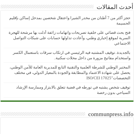
أحدث المقالات
حجز أكثر من 7 أطنان من مخدر الشيرا واعتقال شخصين بمدخل إساكن بإقليم
الحسيمة
فتح بحث قضائي على خلفية تصريحات واتهامات زائفة أدلت بها مرشحة للهجرة
السرية لموقع إخباري وطني، وأعادت تداولها حسابات على شبكات التواصل
الاجتماعي
بالجديدة..توقيف المشتبه فيه الرئيسي في ارتكاب سرقات باستعمال الكسر
واستخدام مفاتيح مزورة من داخل محلات سكنية..
المختبر الوطني للشرطة العلمية والتقنية التابع للمديرية العامة للأمن الوطني،
يحصل على شهادة الاعتماد والمطابقة والجودة بالمعيار الدولي، في مختلف
التخصصات”ISO/CEI 17025
توقيف شخص يشتبه في تورطه في قضية تتعلق بالابتزاز وممارسة الإرشاد
السياحي بدون رخصة
communpress.info