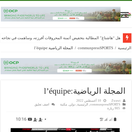
هل “هاشتاغ” المطالبة بتخفيض أثمنة المحروقات أفرزته، وساهمت في نجاحه
الرئيسية
/
communpressSPORTS
/
المجلة الرياضية:l’équipe
المجلة الرياضية:l’équipe
Zwawi
10 أغسطس 2022
communpressSPORTS
,
الرئيسية
,
دولي
,
مكتبة
اضف تعليق
905 زيارة