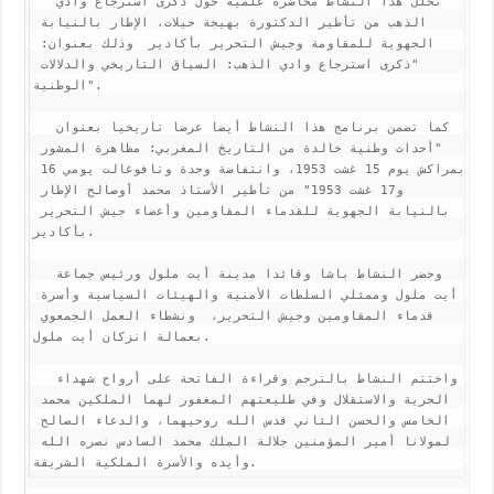
  تخلل هذا النشاط محاضرة علمية حول ذكرى استرجاع وادي 
الذهب من تأطير الدكتورة بهيجة حيلات، الإطار بالنيابة 
الجهوية للمقاومة وجيش التحرير بأكادير  وذلك بعنوان: 
"ذكرى استرجاع وادي الذهب: السياق التاريخي والدلالات 
الوطنية". 

  كما تضمن برنامج هذا النشاط أيضا عرضا تاريخيا بعنوان 
"أحداث وطنية خالدة من التاريخ المغربي: مظاهرة المشور 
بمراكش يوم 15 غشت 1953، وانتفاضة وجدة وتافوغالت يومي 16 
و17 غشت 1953" من تأطير الأستاذ محمد أوصالح الإطار 
بالنيابة الجهوية للقدماء المقاومين وأعضاء جيش التحرير 
بأكادير.

  وحضر النشاط باشا وقائدا مدينة أيت ملول ورئيس جماعة 
أيت ملول وممثلي السلطات الأمنية والهيئات السياسية وأسرة 
قدماء المقاومين وجيش التحرير،  ونشطاء العمل الجمعوي 
بعمالة انزكان أيت ملول.

  واختتم النشاط بالترحم وقراءة الفاتحة على أرواح شهداء 
الحرية والاستقلال وفي طليعتهم المغفور لهما الملكين محمد 
الخامس والحسن الثاني قدس الله روحيهما، والدعاء الصالح 
لمولانا أمير المؤمنين جلالة الملك محمد السادس نصره الله 
وأيده والأسرة الملكية الشريفة.