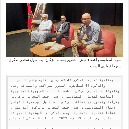
أسرة المقاومة وأعضاء جيش التحرير بعمالة انزكان أيت ملول تحتفي بذكرى
استرجاع وادي الذهب.
  بمناسبة تخليد الذكرى 43 لاسترجاع إقليم وادي الذهب، 
والذكرى 69 لمظاهرة المشور بمراكش، وانتفاضة وجدة 
وتافوغالت بإقليم بركان؛ نظمت النيابة الجهوية للمندوبية 
السامية لقدماء المقاومين وأعضاء جيش التحرير بأكادير 
بشراكة وتعاون مع عمالة إنزكان أيت ملول، وجمعية التواصل 
لأبناء المقاومين وأعضاء جيش التحرير بانزكان أيت ملول، 
نشاطا ثقافيا احتفائيا بهذه الذكريات الوطنية المجيدة، 
وذلك يوم السبت 13 غشت 2022 بالمركب الثقافي لأيت ملول.
