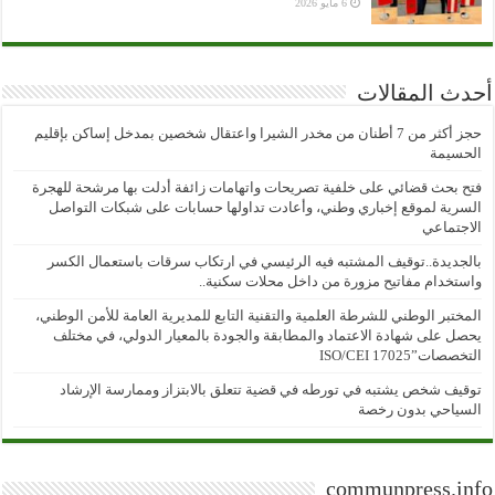
6 مايو 2026
أحدث المقالات
حجز أكثر من 7 أطنان من مخدر الشيرا واعتقال شخصين بمدخل إساكن بإقليم
الحسيمة
فتح بحث قضائي على خلفية تصريحات واتهامات زائفة أدلت بها مرشحة للهجرة
السرية لموقع إخباري وطني، وأعادت تداولها حسابات على شبكات التواصل
الاجتماعي
بالجديدة..توقيف المشتبه فيه الرئيسي في ارتكاب سرقات باستعمال الكسر
واستخدام مفاتيح مزورة من داخل محلات سكنية..
المختبر الوطني للشرطة العلمية والتقنية التابع للمديرية العامة للأمن الوطني،
يحصل على شهادة الاعتماد والمطابقة والجودة بالمعيار الدولي، في مختلف
التخصصات”ISO/CEI 17025
توقيف شخص يشتبه في تورطه في قضية تتعلق بالابتزاز وممارسة الإرشاد
السياحي بدون رخصة
communpress.info