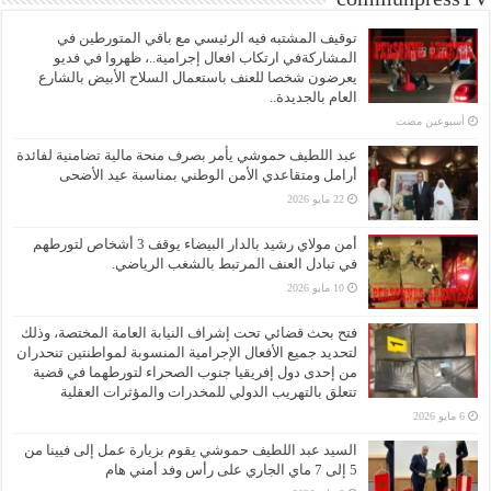
توقيف المشتبه فيه الرئيسي مع باقي المتورطين في
المشاركةفي ارتكاب افعال إجرامية..، ظهروا في فديو
يعرضون شخصا للعنف باستعمال السلاح الأبيض بالشارع
العام بالجديدة..
‏أسبوعين مضت
عبد اللطيف حموشي يأمر بصرف منحة مالية تضامنية لفائدة
أرامل ومتقاعدي الأمن الوطني بمناسبة عيد الأضحى
22 مايو 2026
أمن مولاي رشيد بالدار البيضاء يوقف 3 أشخاص لتورطهم
في تبادل العنف المرتبط بالشغب الرياضي.
10 مايو 2026
فتح بحث قضائي تحت إشراف النيابة العامة المختصة، وذلك
لتحديد جميع الأفعال الإجرامية المنسوبة لمواطنتين تنحدران
من إحدى دول إفريقيا جنوب الصحراء لتورطهما في قضية
تتعلق بالتهريب الدولي للمخدرات والمؤثرات العقلية
6 مايو 2026
السيد عبد اللطيف حموشي يقوم بزيارة عمل إلى فيينا من
5 إلى 7 ماي الجاري على رأس وفد أمني هام