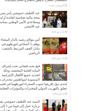
‏أسبوعين مضت
عبد اللطيف حموشي يأمر بصر
منحة مالية تضامنية لفائدة أرام
ومتقاعدي الأمن الوطني بمناسب
عيد الأضحى
22 مايو 2026
أمن مولاي رشيد بالدار البيضاء
يوقف 3 أشخاص لتورطهم في
تبادل العنف المرتبط بالشغب
الرياضي.
10 مايو 2026
فتح بحث قضائي تحت إشراف
النيابة العامة المختصة، وذلك
لتحديد جميع الأفعال الإجرامية
المنسوبة لمواطنتين تنحدران 
إحدى دول إفريقيا جنوب الصحراء لتورطهما في قضية
تتعلق بالتهريب الدولي للمخدرات والمؤثرات العقلية
6 مايو 2026
السيد عبد اللطيف حموشي يقو
ماي الجاري على رأس وفد أمني