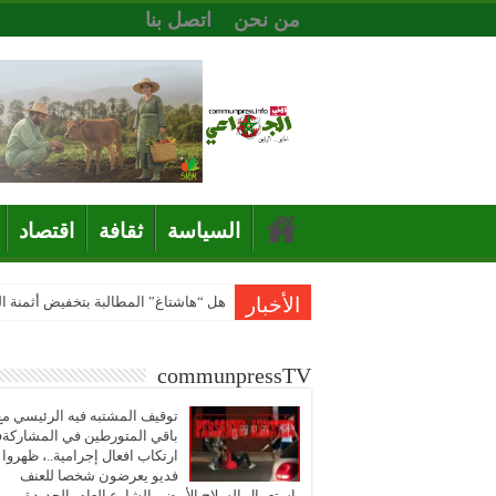
من نحن
اتصل بنا
السياسة
ثقافة
اقتصاد
الأخبار
هل “هاشتاغ” المطالبة بتخفيض أثمنة 
communpressTV
توقيف المشتبه فيه الرئيسي مع
باقي المتورطين في المشاركة
ارتكاب افعال إجرامية..، ظهروا
فديو يعرضون شخصا للعنف
باستعمال السلاح الأبيض بالشارع العام بالجديدة..