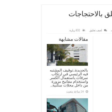
لق بالاحتجاجات
اضف تعليق
832 زيارة
مقالات مشابهة
بالجديدة..توقيف المشتبه
فيه الرئيسي في ارتكاب
سرقات باستعمال الكسر
واستخدام مفاتيح مزورة
من داخل محلات سكنية..