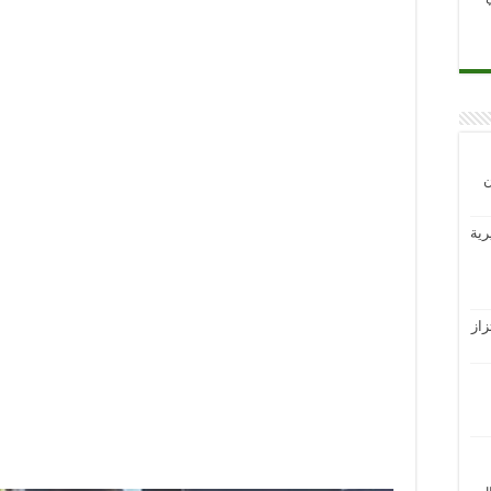
ن
رية
از