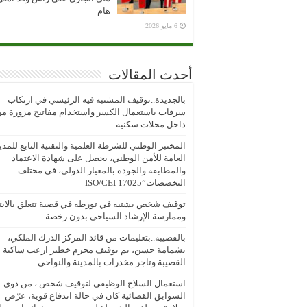
هام
6 مايو 2026
أحدث المقالات
بالجديدة..توقيف المشتبه فيه الرئيسي في ارتكاب
سرقات باستعمال الكسر واستخدام مفاتيح مزورة م
داخل محلات سكنية..
المختبر الوطني للشرطة العلمية والتقنية التابع للمدي
العامة للأمن الوطني، يحصل على شهادة الاعتماد
والمطابقة والجودة بالمعيار الدولي، في مختلف
التخصصات”ISO/CEI 17025
توقيف شخص يشتبه في تورطه في قضية تتعلق بالابتز
وممارسة الإرشاد السياحي بدون رخصة
بالقصيبة..بتعليمات من قائد المركز الدرك الملكي،
بشمامة حسن، تم توقيف مجرم خطير ارعب ساكنة
القصيبة وتاجر مخدرات بالمدينة والنواحي
استعمال السلاح الوظيفي لتوقيف شخص ، من ذوي
السوابق القضائية كان في حالة اندفاع قوية، عرّض