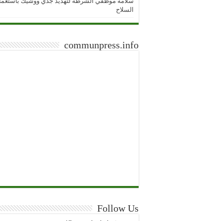
سلامة موظفي الشرطة لتهديد جدي ووشيك باستعما
السلاح
communpress.info
Follow Us