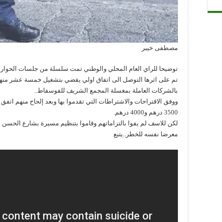
مصطفى خيبر
توضيحا للراي العام المحلي والوطني تمت سلسلة من جلسات الحوار 
تم على اثرها التوصل الى اتفاق اولي يقضي بتشغيل خمسة عشر م
بالشركات العاملة بمغسلة المجمع الشريف للفوسفاط..
ووفق الاقتراحات والاشتراطات التي تقدموا بها وبعد إلحاح منهم اتفق
3500 درهم و4000 درهم.
لكن للاسف لم يفوا بالتزاماتهم وقاموا بتنظيم مسيرة بشارع الحسن الثا
معرضا نفسه للخطر..يتبع