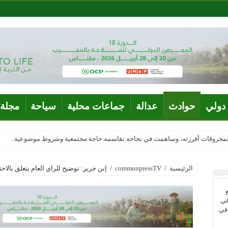
دولي
حوادث
عدالة
جماعات محلية
سياحة
مجلة 
المحروقات أفرزته، وساهمت في نجاحه تقاسمه حاجة مجتمعية وشروط موضوعية..
الرئيسية
/
communpressTV
/
إبن جرير: توضيح للراي العام يتعلق بال
في
 في