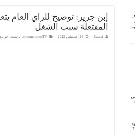
إبن جرير: توضيح للراي العام يتع
ف
ل
المفتعلة سبب الشغل
ة
Zwawi
24 أغسطس 2022
communpressTV
,
الرئيسية
,
حوادث
من
م
بزيارة عمل إلى فيينا من 5 إلى 7