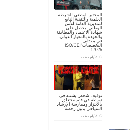
المختبر الوطني للشرطة
العلمية والتقنية التابع
للمديرية العامة للأمن
الوطني، يحصل على
شهادة الاعتماد والمطابقة
والجودة بالمعيار الدولي،
في مختلف
التخصصات”ISO/CEI
17025
توقيف شخص يشتبه في
تورطه في قضية تتعلق
بالابتزاز وممارسة الإرشاد
السياحي بدون رخصة