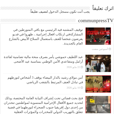
اترك تعليقاً
يجب أنت تكون
مسجل الدخول
لتضيف تعليقاً.
communpressTV
توقيف المشتبه فيه الرئيسي مع باقي المتورطين في
المشاركةفي ارتكاب افعال إجرامية..، ظهروا في فديو
يعرضون شخصا للعنف باستعمال السلاح الأبيض بالشارع
العام بالجديدة..
‏أسبوعين مضت
عبد اللطيف حموشي يأمر بصرف منحة مالية تضامنية لفائدة
أرامل ومتقاعدي الأمن الوطني بمناسبة عيد الأضحى
22 مايو 2026
أمن مولاي رشيد بالدار البيضاء يوقف 3 أشخاص لتورطهم
في تبادل العنف المرتبط بالشغب الرياضي.
10 مايو 2026
فتح بحث قضائي تحت إشراف النيابة العامة المختصة، وذلك
لتحديد جميع الأفعال الإجرامية المنسوبة لمواطنتين تنحدران
من إحدى دول إفريقيا جنوب الصحراء لتورطهما في قضية
تتعلق بالتهريب الدولي للمخدرات والمؤثرات العقلية