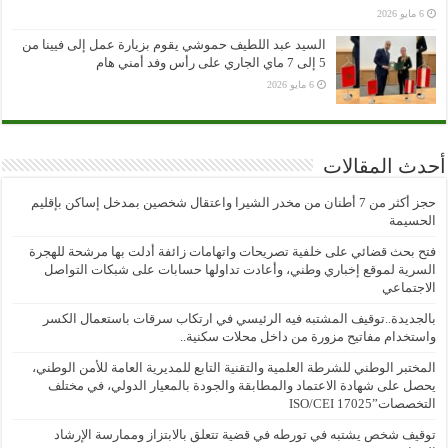
6 مايو 2026
السيد عبد اللطيف حموشي يقوم بزيارة عمل إلى فيينا من
5 إلى 7 ماي الجاري على رأس وفد أمني هام
6 مايو 2026
أحدث المقالات
حجز أكثر من 7 أطنان من مخدر الشيرا واعتقال شخصين بمدخل إساكن بإقليم
الحسيمة
فتح بحث قضائي على خلفية تصريحات واتهامات زائفة أدلت بها مرشحة للهجرة
السرية لموقع إخباري وطني، وأعادت تداولها حسابات على شبكات التواصل
الاجتماعي
بالجديدة..توقيف المشتبه فيه الرئيسي في ارتكاب سرقات باستعمال الكسر
واستخدام مفاتيح مزورة من داخل محلات سكنية..
المختبر الوطني للشرطة العلمية والتقنية التابع للمديرية العامة للأمن الوطني،
يحصل على شهادة الاعتماد والمطابقة والجودة بالمعيار الدولي، في مختلف
التخصصات”ISO/CEI 17025
توقيف شخص يشتبه في تورطه في قضية تتعلق بالابتزاز وممارسة الإرشاد