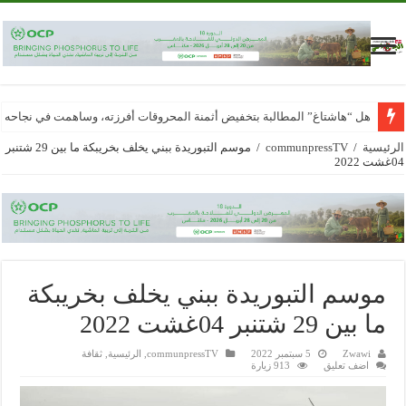
هل “هاشتاغ” المطالبة بتخفيض أثمنة المحروقات أفرزته، وساهمت في نجاحه
الرئيسية
/
communpressTV
/
موسم التبوريدة ببني يخلف بخريبكة ما بين 29 شتنبر
04غشت 2022
موسم التبوريدة ببني يخلف بخريبكة
ما بين 29 شتنبر 04غشت 2022
Zwawi
5 سبتمبر 2022
communpressTV
,
الرئيسية
,
ثقافة
اضف تعليق
913 زيارة