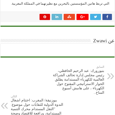
التي تربط هاتين المؤسستين بالبحرين مع نظيرتهما في المملكة المغربية.
عن Zwawi
السابق
بنيورورك: عبد الرحيم الحافظي،
رئيس مجلس إدارة تحالف الشراكة
العالمية للكهرباء المستدامة يطلق
الحوار الاستراتيجي المفتوح حول
الكهرباء ، على هامش أسبوع
المناخ..
التالي
ببوزنيقة/ المغرب: اختتام اشغال
الندوة الدولية للنقابات حول موضوع:
“النقل المستدام محرك التنمية
المستدامة، ورافعة للاقتصاد وصحة