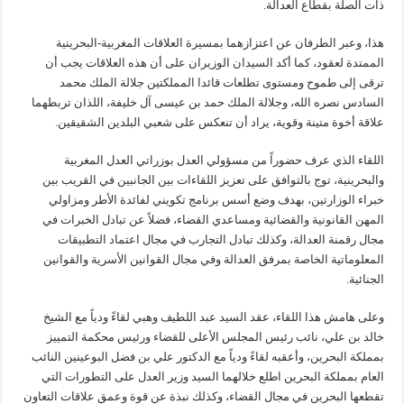
ذات الصلة بقطاع العدالة.
هذا، وعبر الطرفان عن اعتزازهما بمسيرة العلاقات المغربية-البحرينية
الممتدة لعقود، كما أكد السيدان الوزيران على أن هذه العلاقات يجب أن
ترقى إلى طموح ومستوى تطلعات قائدا المملكتين جلالة الملك محمد
السادس نصره الله، وجلالة الملك حمد بن عيسى آل خليفة، اللذان تربطهما
علاقة أخوة متينة وقوية، يراد أن تنعكس على شعبي البلدين الشقيقين.
اللقاء الذي عرف حضوراً من مسؤولي العدل بوزراتي العدل المغربية
والبحرينية، توج بالتوافق على تعزيز اللقاءات بين الجانبين في القريب بين
خبراء الوزارتين، بهدف وضع أسس برنامج تكويني لفائدة الأطر ومزاولي
المهن القانونية والقضائية ومساعدي القضاء، فضلاً عن تبادل الخبرات في
مجال رقمنة العدالة، وكذلك تبادل التجارب في مجال اعتماد التطبيقات
المعلوماتية الخاصة بمرفق العدالة وفي مجال القوانين الأسرية والقوانين
الجنائية.
وعلى هامش هذا اللقاء، عقد السيد عبد اللطيف وهبي لقاءً ودياً مع الشيخ
خالد بن علي، نائب رئيس المجلس الأعلى للقضاء ورئيس محكمة التمييز
بمملكة البحرين، وأعقبه لقاءً ودياً مع الدكتور علي بن فضل البوعينين النائب
العام بمملكة البحرين اطلع خلالهما السيد وزير العدل على التطورات التي
تقطعها البحرين في مجال القضاء، وكذلك نبذة عن قوة وعمق علاقات التعاون