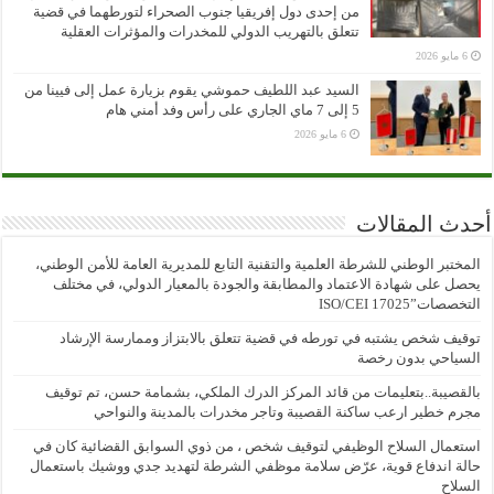
من إحدى دول إفريقيا جنوب الصحراء لتورطهما في قضية
تتعلق بالتهريب الدولي للمخدرات والمؤثرات العقلية
6 مايو 2026
السيد عبد اللطيف حموشي يقوم بزيارة عمل إلى فيينا من
5 إلى 7 ماي الجاري على رأس وفد أمني هام
6 مايو 2026
أحدث المقالات
المختبر الوطني للشرطة العلمية والتقنية التابع للمديرية العامة للأمن الوطني،
يحصل على شهادة الاعتماد والمطابقة والجودة بالمعيار الدولي، في مختلف
التخصصات”ISO/CEI 17025
توقيف شخص يشتبه في تورطه في قضية تتعلق بالابتزاز وممارسة الإرشاد
السياحي بدون رخصة
بالقصيبة..بتعليمات من قائد المركز الدرك الملكي، بشمامة حسن، تم توقيف
مجرم خطير ارعب ساكنة القصيبة وتاجر مخدرات بالمدينة والنواحي
استعمال السلاح الوظيفي لتوقيف شخص ، من ذوي السوابق القضائية كان في
حالة اندفاع قوية، عرّض سلامة موظفي الشرطة لتهديد جدي ووشيك باستعمال
السلاح