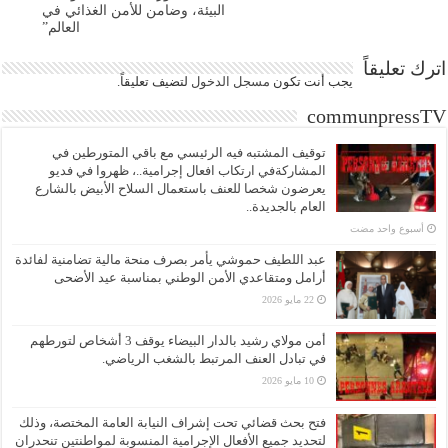
البيئة، وضامن للأمن الغذائي في
العالم”
اترك تعليقاً
يجب أنت تكون
مسجل الدخول
لتضيف تعليقاً.
communpressTV
توقيف المشتبه فيه الرئيسي مع باقي المتورطين في
المشاركةفي ارتكاب افعال إجرامية..، ظهروا في فديو
يعرضون شخصا للعنف باستعمال السلاح الأبيض بالشارع
العام بالجديدة..
‏أسبوع واحد مضت
عبد اللطيف حموشي يأمر بصرف منحة مالية تضامنية لفائدة
أرامل ومتقاعدي الأمن الوطني بمناسبة عيد الأضحى
22 مايو 2026
أمن مولاي رشيد بالدار البيضاء يوقف 3 أشخاص لتورطهم
في تبادل العنف المرتبط بالشغب الرياضي.
10 مايو 2026
فتح بحث قضائي تحت إشراف النيابة العامة المختصة، وذلك
لتحديد جميع الأفعال الإجرامية المنسوبة لمواطنتين تنحدران