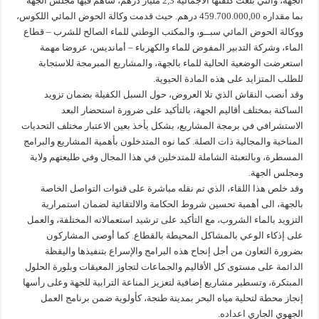
الجهة، والتي بلغت كلفتها الاجمالية 2,3 مليار درهم، ساهم فيها مجلس الجهة
بما مقداره 459.700.000,00 درهم. حيث قدمت وكالة الحوض المائي اللكوس،
ووكالة الحوض المائي سبــو، والمكتب الوطني للماء الصالح للشرب – قطاع
الماء، وشركة التدبير المفوض للماء والكهرباء – أمانديس، عروضا مهمة
استعرضت الوضعية الحالية للماء بالجهة، والمشاريع المبرمجة للاستجابة
للطلب المتزايد على هذه المادة الحيوية.
وقد أنصب النقاش الذي تلا العروض، حول السبل الكفيلة بضمان تزويد
الساكنة بمختلف أقاليم الجهة، بالتأكيد على ضرورة استحضار البعد
الاستشرافي في برمجة المشاريع، بشكل يأخذ بعين الاعتبار مختلف التحديات
المناخية والمجالية ذات الصلة. كما نوه المتدخلون بأهمية المشاريع والبرامج
المسطرة، وبالتعبئة الشاملة للمتدخلين في هذا المجال وفي طليعتهم ولاية
ومجلس الجهة.
وقد خلص هذا اللقاء، الذي تم نقله مباشرة على قنوات التواصل الخاصة
بالجهة، الى أهمية تحسين شروط الحكامة والالتقائية لضمان استمرارية
التزويد بالماء الشروب، مع التأكيد على ترشيد استعمالاته المختلفة، والعمل
على إذكاء الوعي بالمشاكل المحيطة بالقطاع. كما أوصى المشاركون
بضرورة التعاون من أجل إنجاح هذه البرامج والإسراع بتنفيذها واليقظة
الدائمة على مستوى كل الأقاليم والجماعات لتجاوز المعيقات وبلورة الحلول
المبتكرة، وتسطير مشاريع إضافية لتعزيز المناعة الترابية للجهة وعلى رأسها
إنجاز محطة لتحلية مياه البحر بمدينة طنجة، كأولوية ضمن برنامج العمل
الجهوي الجاري اعداده.