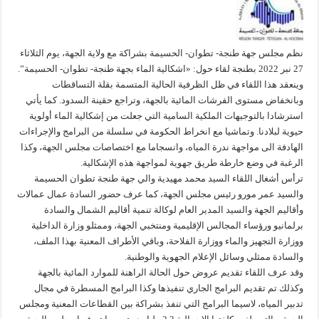
نظم مجلس جهة طنجة- تطوان- الحسيمة بشراكة مع ولاية الجهة، يوم الثلاثاء
27 نبر 2022 بطنجة لقاء حول: «اشكالية الماء بجهة طنجة- تطوان- الحسيمة”.
وينعقد هذا اللقاء في ظل الظرفية الحالية المتسمة بقلة التساقطات
وبانخفاض مستوى الفرشات المائية بالجهة، وتراجع حقينة السدود. كما يأتي
استرشادا بالتوجيهات الملكية السامية التي جعلت من إشكالية الماء أولوية
حيوية لبلادنا. وتماشيا مع انخراط الحكومة في سلسلة من البرامج والإجراءات
الهادفة الى مواجهة ندرة المياه، وانسجاما مع اختصاصات مجلس الجهة، وكذا
الرغبة في وضع خارطة طريق جهوية لمواجهة هذه الإشكالية.
ترأس أشغال اللقاء السيد محمد مهيدية والي جهة طنجة تطوان الحسيمة
والسيد عمر مورو رئيس مجلس الجهة، كما عرف حضور السادة عمال عمالات
وأقاليم الجهة والسيد المدير العام لوكالة تنمية أقاليم الشمال والسادة
برلمانيو ورؤساء المجالس الإقليمية ومنتخبي الجهة، وممثلو وزارة الداخلية
ووزارة التجهيز والماء ووزارة الفلاحة، وباقي الأطراف المعنية بهذا الملف،
والسادة ممثلي وسائل الإعلام الجهوية والوطنية.
وقد عرف اللقاء تقديم عروض حول الحالة الراهنة للموارد المائية بالجهة
وكذلك تم تقديم البرامج الجاري تنفيذها وكذا البرامج المسطرة في مجال
تدبير المياه، لاسيما البرامج التي تنفذ بشراكة بين القطاعات المعنية ومجلس