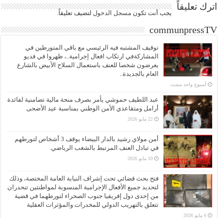
اترك تعليقاً
يجب أنت تكون
مسجل الدخول
لتضيف تعليقاً.
communpressTV
توقيف المشتبه فيه الرئيسي مع باقي المتورطين في
المشاركةفي ارتكاب افعال إجرامية..، ظهروا في فديو
يعرضون شخصا للعنف باستعمال السلاح الأبيض بالشارع
العام بالجديدة..
‏أسبوع واحد مضت
عبد اللطيف حموشي يأمر بصرف منحة مالية تضامنية لفائدة
أرامل ومتقاعدي الأمن الوطني بمناسبة عيد الأضحى
22 مايو 2026
أمن مولاي رشيد بالدار البيضاء يوقف 3 أشخاص لتورطهم
في تبادل العنف المرتبط بالشغب الرياضي.
10 مايو 2026
فتح بحث قضائي تحت إشراف النيابة العامة المختصة، وذلك
لتحديد جميع الأفعال الإجرامية المنسوبة لمواطنتين تنحدران
من إحدى دول إفريقيا جنوب الصحراء لتورطهما في قضية
تتعلق بالتهريب الدولي للمخدرات والمؤثرات العقلية
6 مايو 2026