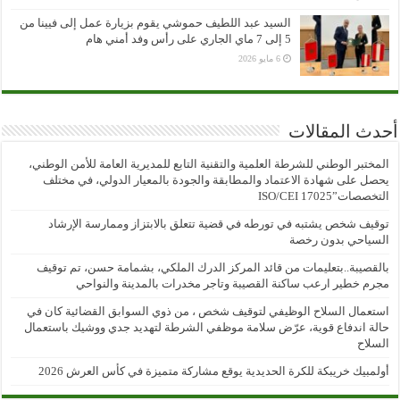
السيد عبد اللطيف حموشي يقوم بزيارة عمل إلى فيينا من
5 إلى 7 ماي الجاري على رأس وفد أمني هام
6 مايو 2026
أحدث المقالات
المختبر الوطني للشرطة العلمية والتقنية التابع للمديرية العامة للأمن الوطني،
يحصل على شهادة الاعتماد والمطابقة والجودة بالمعيار الدولي، في مختلف
التخصصات”ISO/CEI 17025
توقيف شخص يشتبه في تورطه في قضية تتعلق بالابتزاز وممارسة الإرشاد
السياحي بدون رخصة
بالقصيبة..بتعليمات من قائد المركز الدرك الملكي، بشمامة حسن، تم توقيف
مجرم خطير ارعب ساكنة القصيبة وتاجر مخدرات بالمدينة والنواحي
استعمال السلاح الوظيفي لتوقيف شخص ، من ذوي السوابق القضائية كان في
حالة اندفاع قوية، عرّض سلامة موظفي الشرطة لتهديد جدي ووشيك باستعمال
السلاح
أولمبيك خريبكة للكرة الحديدية يوقع مشاركة متميزة في كأس العرش 2026