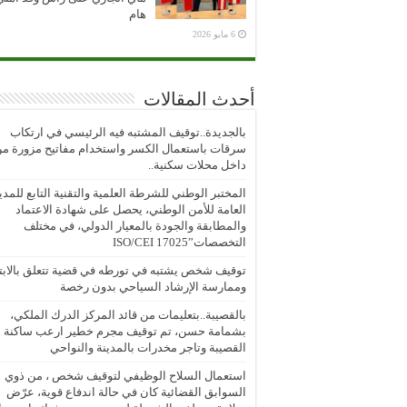
هام
6 مايو 2026
أحدث المقالات
بالجديدة..توقيف المشتبه فيه الرئيسي في ارتكاب
سرقات باستعمال الكسر واستخدام مفاتيح مزورة م
داخل محلات سكنية..
المختبر الوطني للشرطة العلمية والتقنية التابع للمدي
العامة للأمن الوطني، يحصل على شهادة الاعتماد
والمطابقة والجودة بالمعيار الدولي، في مختلف
التخصصات”ISO/CEI 17025
توقيف شخص يشتبه في تورطه في قضية تتعلق بالابتز
وممارسة الإرشاد السياحي بدون رخصة
بالقصيبة..بتعليمات من قائد المركز الدرك الملكي،
بشمامة حسن، تم توقيف مجرم خطير ارعب ساكنة
القصيبة وتاجر مخدرات بالمدينة والنواحي
استعمال السلاح الوظيفي لتوقيف شخص ، من ذوي
السوابق القضائية كان في حالة اندفاع قوية، عرّض