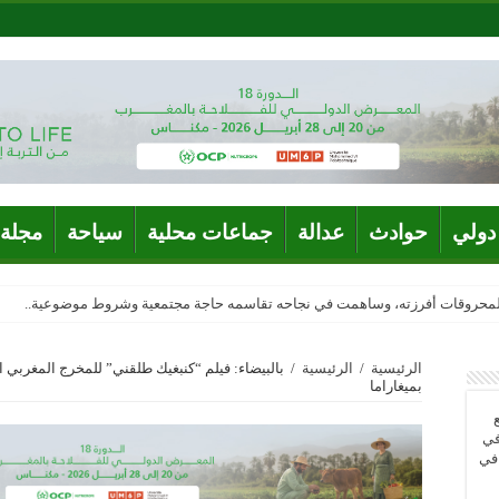
دولي
حوادث
عدالة
جماعات محلية
سياحة
مجلة 
المحروقات أفرزته، وساهمت في نجاحه تقاسمه حاجة مجتمعية وشروط موضوعية..
الرئيسية
/
الرئيسية
/
بالبيضاء: فيلم “كنبغيك طلقني” للمخرج المغربي 
بميغاراما
في
 في