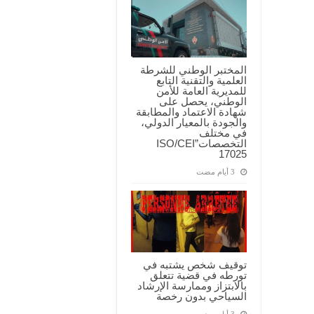
المختبر الوطني للشرطة
العلمية والتقنية التابع
للمديرية العامة للأمن
الوطني، يحصل على
شهادة الاعتماد والمطابقة
والجودة بالمعيار الدولي،
في مختلف
التخصصات”ISO/CEI
17025
توقيف شخص يشتبه في
تورطه في قضية تتعلق
بالابتزاز وممارسة الإرشاد
السياحي بدون رخصة