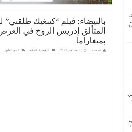
ف
بالبيضاء: فيلم “كنبغيك طلقني” 
ل
ة
المتألق إدريس الروخ في العرض 
بميغاراما
Zwawi
30 سبتمبر 2022
الرئيسية
,
ثقافة
اضف تعليق
من
م
بزيارة عمل إلى فيينا من 5 إلى 7