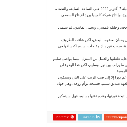
يحتضن المركب السينمائي “ميغاراما” بالدار البيضاء، يوم الجمعة المقبلة 7 أكتوبر 2022 على الساعة السابعة والنصف،
، وإنتاج شركة كاميليا برود للإنتاج السمعي
حجة، وجليلة تلمسي، ويحيى الفاندي، ثم سلمى
ن يحبان بعضهما البعض، لكن شاءت الظروف
رة، تترتب عن ذلك مفاجآت، سيتم اكتشافها في
رعاية طفلتها والعمل من المنزل، بينما يواصل سليم
 يرام، بين نورا وسليم، لكن هذا الهدوء لن
يومية.
م نورا إلا إلى صب الزيت على النار، وسيكون
ة لعهد صديق سليم، فسيجد توأم روحه، وهي جهاد
 نتيجة غيرتها، وعدم ثقتها بسليم، فهل سيتمكن
Pinterest
LinkedIn
Stumbleupon