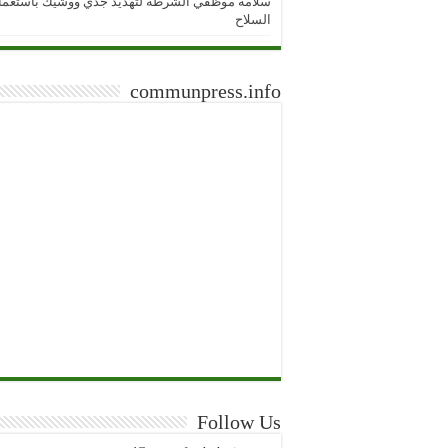
سلامة موظفي الشرطة لتهديد جدي ووشيك باستعما
السلاح
communpress.info
Follow Us