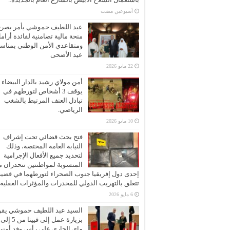
‏أسبوعين مضت
عبد اللطيف حموشي يأمر بصر
منحة مالية تضامنية لفائدة أرام
ومتقاعدي الأمن الوطني بمناسب
عيد الأضحى
22 مايو 2026
أمن مولاي رشيد بالدار البيضاء
يوقف 3 أشخاص لتورطهم في
تبادل العنف المرتبط بالشغب
الرياضي.
10 مايو 2026
فتح بحث قضائي تحت إشراف
النيابة العامة المختصة، وذلك
لتحديد جميع الأفعال الإجرامية
المنسوبة لمواطنتين تنحدران 
إحدى دول إفريقيا جنوب الصحراء لتورطهما في قضية
تتعلق بالتهريب الدولي للمخدرات والمؤثرات العقلية
6 مايو 2026
السيد عبد اللطيف حموشي يقو
ماي الجاري على رأس وفد أمني