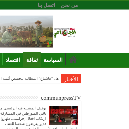
من نحن
اتصل بنا
السياسة
ثقافة
اقتصاد
الأخبار
هل “هاشتاغ” المطالبة بتخفيض أثمنة 
communpressTV
توقيف المشتبه فيه الرئيسي مع
باقي المتورطين في المشاركة
ارتكاب افعال إجرامية..، ظهروا
فديو يعرضون شخصا للعنف
باستعمال السلاح الأبيض بالشارع العام بالجديدة..