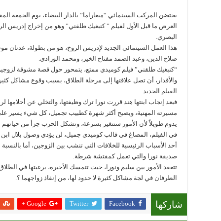
العرض ما قبل الأول لفيلم ” كنبغيك طلقني” وهو من إخراج إدريس الروخ
البصري.
هذا العمل السينمائي الجديد لإدريس الروخ، هو من بطولة، عدنان مو
صلاح الدين، وعبد الصمد مفتاح الخير، ومحمد الورادي.
“كنبغيك طلقني” فيلم كوميدي ممتع، يتمحور حول قصة مشوقة لزوجي
والأقدار، أن تصل علاقتها إلى مرحلة الطلاق، بسبب وقوع مشاكل كثي
الفيلم الجديد.
فبعد إنجاب ابنتها هند قررت نورا ترك وظيفتها، والتخلي عن أحلامها ل
مسيرته المهنية، ويصبح أكثر شهرة كطبيب تجميل، كل شيء يسير على ما
يدوم طويلاً لأن الأمور ستتغير بسرعة، وتشكل الحرب جزأ من حياتهم ال
في الفيلم، المصاغ في قالب كوميدي جميل، لن يؤدي وصول بلال ابن ع
أحد الأسباب الرئيسية للخلافات التي تنشب بين الزوجين، أما بالنسب
صديقة نورا والتي تعمل كمفتشة شرطة.
تتعقد الأمور بين سليم ونورا، حيث تتمسك الأخيرة، برغبتها في الطلاق
الطرفان في لجة مشاكل كثيرة لا حدود لها، من إنقاذ زواجهما ؟.
Google +
Twitter
Facebook
شاركها