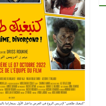
“كنبغيك طلقني” لإدريس الروخ في العرض ما قبل الأول بميغاراما بالبي