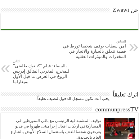
عن Zwawi
السابق
امن سطات يوقف شخصا تورط في
قضية تتعلق بالحيازة والاتجار في
المخدرات والمؤثرات العقلية
التالي
بالبيضاء: فيلم “كنبغيك طلقني”
للمخرج المغربي المتألق إدريس
الروخ في العرض ما قبل الأول
بميغاراما
اترك تعليقاً
يجب أنت تكون
مسجل الدخول
لتضيف تعليقاً.
communpressTV
توقيف المشتبه فيه الرئيسي مع باقي المتورطين في
المشاركةفي ارتكاب افعال إجرامية..، ظهروا في فديو
يعرضون شخصا للعنف باستعمال السلاح الأبيض بالشارع
العام بالجديدة..