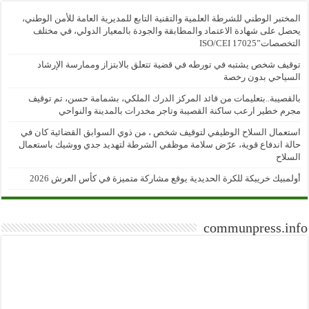
المختبر الوطني للشرطة العلمية والتقنية التابع للمديرية العامة للأمن الوطني،
يحصل على شهادة الاعتماد والمطابقة والجودة بالمعيار الدولي، في مختلف
التخصصات”ISO/CEI 17025
توقيف شخص يشتبه في تورطه في قضية تتعلق بالابتزاز وممارسة الإرشاد
السياحي بدون رخصة
بالقصيبة..بتعليمات من قائد المركز الدرك الملكي، بشمامة حسن، تم توقيف
مجرم خطير ارعب ساكنة القصيبة وتاجر مخدرات بالمدينة والنواحي
استعمال السلاح الوظيفي لتوقيف شخص ، من ذوي السوابق القضائية كان في
حالة اندفاع قوية، عرّض سلامة موظفي الشرطة لتهديد جدي ووشيك باستعمال
السلاح
أولمبيك خريبكة للكرة الحديدية يوقع مشاركة متميزة في كأس العرش 2026
communpress.info