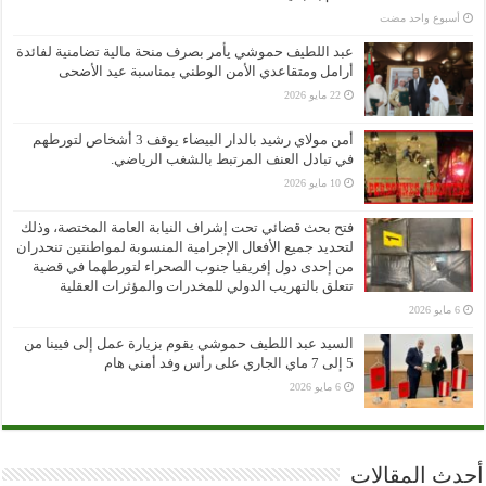
‏أسبوع واحد مضت
عبد اللطيف حموشي يأمر بصرف منحة مالية تضامنية لفائدة
أرامل ومتقاعدي الأمن الوطني بمناسبة عيد الأضحى
22 مايو 2026
أمن مولاي رشيد بالدار البيضاء يوقف 3 أشخاص لتورطهم
في تبادل العنف المرتبط بالشغب الرياضي.
10 مايو 2026
فتح بحث قضائي تحت إشراف النيابة العامة المختصة، وذلك
لتحديد جميع الأفعال الإجرامية المنسوبة لمواطنتين تنحدران
من إحدى دول إفريقيا جنوب الصحراء لتورطهما في قضية
تتعلق بالتهريب الدولي للمخدرات والمؤثرات العقلية
6 مايو 2026
السيد عبد اللطيف حموشي يقوم بزيارة عمل إلى فيينا من
5 إلى 7 ماي الجاري على رأس وفد أمني هام
6 مايو 2026
أحدث المقالات