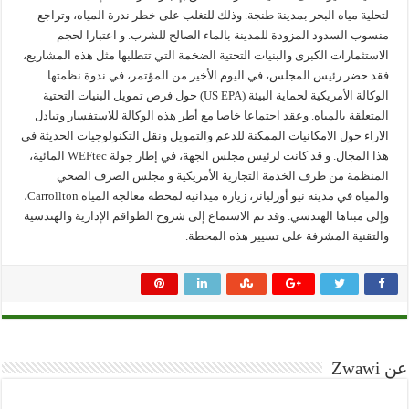
لتحلية مياه البحر بمدينة طنجة. وذلك للتغلب على خطر ندرة المياه، وتراجع
منسوب السدود المزودة للمدينة بالماء الصالح للشرب. و اعتبارا لحجم
الاستثمارات الكبرى والبنيات التحتية الضخمة التي تتطلبها مثل هذه المشاريع،
فقد حضر رئيس المجلس، في اليوم الأخير من المؤتمر، في ندوة نظمتها
الوكالة الأمريكية لحماية البيئة (US EPA) حول فرص تمويل البنيات التحتية
المتعلقة بالمياه. وعقد اجتماعا خاصا مع أطر هذه الوكالة للاستفسار وتبادل
الاراء حول الامكانيات الممكنة للدعم والتمويل ونقل التكنولوجيات الحديثة في
هذا المجال. و قد كانت لرئيس مجلس الجهة، في إطار جولة WEFtec المائية،
المنظمة من طرف الخدمة التجارية الأمريكية و مجلس الصرف الصحي
والمياه في مدينة نيو أورليانز، زيارة ميدانية لمحطة معالجة المياه Carrollton،
وإلى مبناها الهندسي. وقد تم الاستماع إلى شروح الطواقم الإدارية والهندسية
والتقنية المشرفة على تسيير هذه المحطة.
عن Zwawi