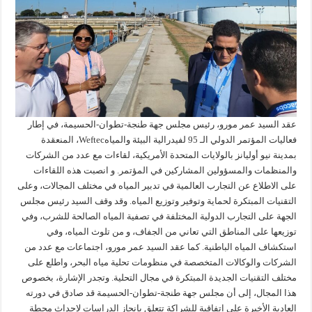
عقد السيد عمر مورو، رئيس مجلس جهة طنجة-تطوان-الحسيمة، في إطار
فعاليات المؤتمر الدولي الـ 95 لفيدرالية البيئة والمياهWeftec، المنعقدة
بمدينة نيو أوليانز بالولايات المتحدة الأمريكية، لقاءات مع عدد من الشركات
والمنظمات والمسؤولين المشاركين في المؤتمر. و انصبت هذه اللقاءات
على الاطلاع عن التجارب العالمية في تدبير المياه في مختلف المجالات، وعلى
التقنيات المبتكرة لحماية وتوفير وتوزيع المياه. وقد وقف السيد رئيس مجلس
الجهة على التجارب الدولية المختلفة في تصفية المياه الصالحة للشرب، وفي
توزيعها على المناطق التي تعاني من الجفاف، و من تلوث المياه، وفي
استكشاف المياه الباطنية. كما عقد السيد عمر مورو، اجتماعات مع عدد من
الشركات والوكالات المتخصصة في منظومات تحلية مياه البحر، واطلع على
مختلف التقنيات الجديدة المبتكرة في مجال التحلية. وتجدر الإشارة، بخصوص
هذا المجال، إلى أن مجلس جهة طنجة-تطوان-الحسيمة قد صادق في دورته
العادية الأخيرة على اتفاقية للشراكة تتعلق بإنجاز الدراسات لإحداث محطة