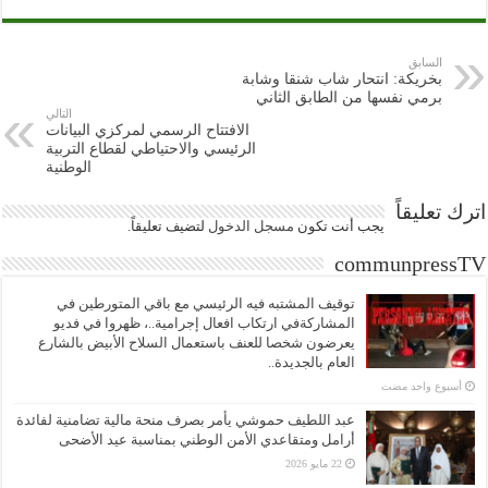
السابق
بخريكة: انتحار شاب شنقا وشابة
برمي نفسها من الطابق الثاني
التالي
الافتتاح الرسمي لمركزي البيانات
الرئيسي والاحتياطي لقطاع التربية
الوطنية
اترك تعليقاً
يجب أنت تكون
مسجل الدخول
لتضيف تعليقاً.
communpressTV
توقيف المشتبه فيه الرئيسي مع باقي المتورطين في
المشاركةفي ارتكاب افعال إجرامية..، ظهروا في فديو
يعرضون شخصا للعنف باستعمال السلاح الأبيض بالشارع
العام بالجديدة..
‏أسبوع واحد مضت
عبد اللطيف حموشي يأمر بصرف منحة مالية تضامنية لفائدة
أرامل ومتقاعدي الأمن الوطني بمناسبة عيد الأضحى
22 مايو 2026