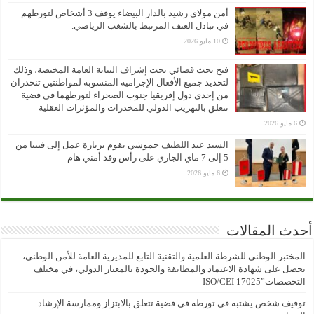
أمن مولاي رشيد بالدار البيضاء يوقف 3 أشخاص لتورطهم
في تبادل العنف المرتبط بالشغب الرياضي.
10 مايو 2026
فتح بحث قضائي تحت إشراف النيابة العامة المختصة، وذلك
لتحديد جميع الأفعال الإجرامية المنسوبة لمواطنتين تنحدران
من إحدى دول إفريقيا جنوب الصحراء لتورطهما في قضية
تتعلق بالتهريب الدولي للمخدرات والمؤثرات العقلية
6 مايو 2026
السيد عبد اللطيف حموشي يقوم بزيارة عمل إلى فيينا من
5 إلى 7 ماي الجاري على رأس وفد أمني هام
6 مايو 2026
أحدث المقالات
المختبر الوطني للشرطة العلمية والتقنية التابع للمديرية العامة للأمن الوطني،
يحصل على شهادة الاعتماد والمطابقة والجودة بالمعيار الدولي، في مختلف
التخصصات”ISO/CEI 17025
توقيف شخص يشتبه في تورطه في قضية تتعلق بالابتزاز وممارسة الإرشاد