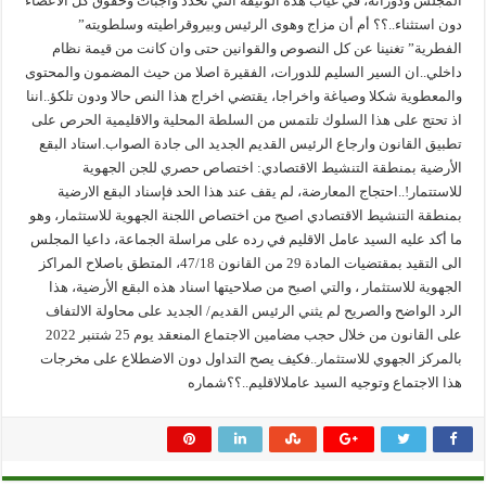
المجلس ودوراته، في غياب هذه الوثيقة التي تحدد واجبات وحقوق كل الاعضاء
دون استثناء..؟؟ أم أن مزاج وهوى الرئيس وبيروقراطيته وسلطويته”
الفطرية” تغنينا عن كل النصوص والقوانين حتى وان كانت من قيمة نظام
داخلي..ان السير السليم للدورات، الفقيرة اصلا من حيث المضمون والمحتوى
والمعطوية شكلا وصياغة واخراجا، يقتضي اخراج هذا النص حالا ودون تلكؤ..اننا
اذ تحتج على هذا السلوك تلتمس من السلطة المحلية والاقليمية الحرص على
تطبيق القانون وارجاع الرئيس القديم الجديد الى جادة الصواب.استاد البقع
الأرضية بمنطقة التنشيط الاقتصادي: اختصاص حصري للجن الجهوية
للاستتمار!..احتجاج المعارضة، لم يقف عند هذا الحد فإسناد البقع الارضية
بمنطقة التنشيط الاقتصادي اصبح من اختصاص اللجنة الجهوية للاستثمار، وهو
ما أكد عليه السيد عامل الاقليم في رده على مراسلة الجماعة، داعيا المجلس
الى التقيد بمقتضيات المادة 29 من القانون 47/18، المتطق باصلاح المراكز
الجهوية للاستثمار ، والتي اصبح من صلاحيتها اسناد هذه البقع الأرضية، هذا
الرد الواضح والصريح لم يثني الرئيس القديم/ الجديد على محاولة الالتفاف
على القانون من خلال حجب مضامين الاجتماع المنعقد يوم 25 شتنبر 2022
بالمركز الجهوي للاستثمار..فكيف يصح التداول دون الاضطلاع على مخرجات
هذا الاجتماع وتوجيه السيد عاملالاقليم..؟؟شماره