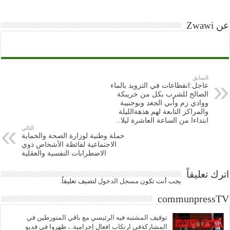
عن Zwawi
السابق
عاجل:انقطاعات في التزويد بالماء
الصالح للشرب بكل من خريبكة
ووادي زم وأبي الجعد وبوجنيبة
والمراكز التابعة لهم هذهةالليلة
ابتداءا من الساعة العاشرة ليلا..
التالي
حملة وطنية لوزارة الصحة والحماية
الاجتماعية لفائظة الأشخاص ذوي
الاضطرابات النفسية والعقلية
اترك تعليقاً
يجب أنت تكون
مسجل الدخول
لتضيف تعليقاً.
communpressTV
توقيف المشتبه فيه الرئيسي مع باقي المتورطين في
المشاركةفي ارتكاب افعال إجرامية..، ظهروا في فديو