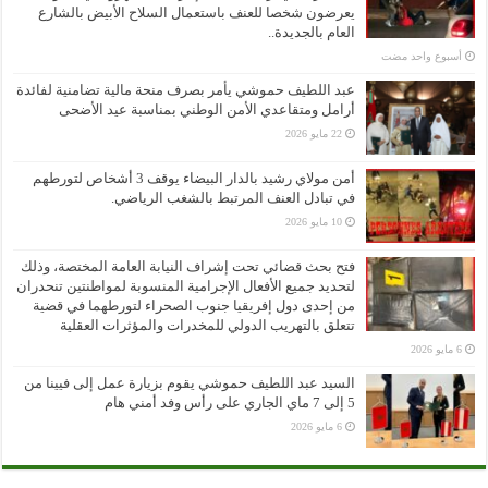
يعرضون شخصا للعنف باستعمال السلاح الأبيض بالشارع
العام بالجديدة..
‏أسبوع واحد مضت
عبد اللطيف حموشي يأمر بصرف منحة مالية تضامنية لفائدة
أرامل ومتقاعدي الأمن الوطني بمناسبة عيد الأضحى
22 مايو 2026
أمن مولاي رشيد بالدار البيضاء يوقف 3 أشخاص لتورطهم
في تبادل العنف المرتبط بالشغب الرياضي.
10 مايو 2026
فتح بحث قضائي تحت إشراف النيابة العامة المختصة، وذلك
لتحديد جميع الأفعال الإجرامية المنسوبة لمواطنتين تنحدران
من إحدى دول إفريقيا جنوب الصحراء لتورطهما في قضية
تتعلق بالتهريب الدولي للمخدرات والمؤثرات العقلية
6 مايو 2026
السيد عبد اللطيف حموشي يقوم بزيارة عمل إلى فيينا من
5 إلى 7 ماي الجاري على رأس وفد أمني هام
6 مايو 2026