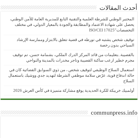
أحدث المقالات
المختبر الوطني للشرطة العلمية والتقنية التابع للمديرية العامة للأمن الوطني،
يحصل على شهادة الاعتماد والمطابقة والجودة بالمعيار الدولي، في مختلف
التخصصات”ISO/CEI 17025
توقيف شخص يشتبه في تورطه في قضية تتعلق بالابتزاز وممارسة الإرشاد
السياحي بدون رخصة
بالقصيبة..بتعليمات من قائد المركز الدرك الملكي، بشمامة حسن، تم توقيف
مجرم خطير ارعب ساكنة القصيبة وتاجر مخدرات بالمدينة والنواحي
استعمال السلاح الوظيفي لتوقيف شخص ، من ذوي السوابق القضائية كان في
حالة اندفاع قوية، عرّض سلامة موظفي الشرطة لتهديد جدي ووشيك باستعمال
السلاح
أولمبيك خريبكة للكرة الحديدية يوقع مشاركة متميزة في كأس العرش 2026
communpress.info