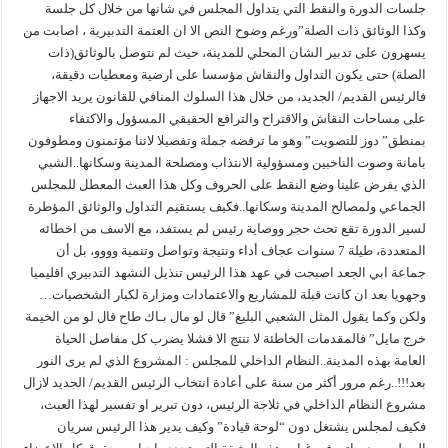
جلسات الدورة والنقط التي يتداول المجلس في شانها من خلال كل جلسة
وكذا الوثائق ذات الصلة”ورغم وضوح النص الا ان العتمة التدبيرية ، اصابت من
يسهرون على تدبير الشان المحلي للمدينة، حيث لم نتوصل بالوثائق(ذات
الصلة) حتى يكون التداول والنقاش مؤسسا على ارضية ومعطيات دقيقة،
فالرئيس القديم/ الجديد، من خلال هذا السلوك المنافي للقانون يريد الاجهاز
على مساحات النقاش والاقتراح والترافع الحقيقي المسؤول والاكتفاء
بمنطق” دوز للتصويت” وهو ما ترفضه جملة وتفصيلا لاننا مؤتمنون ومطوفون
بامانة وصوت الناخبين ومسؤولية الانتذاب ومصلحة المدينة وسكانها..الشبي
الذي يفرض علينا وضع النقط على الحروف وكل هذا العبث المعطل للمجلس
الجماعي ولمصالح المدينة وسكانها..فكيف يستقيم التداول والوثائق المؤطرة
لسير الدورة تقع تحث حجر ووصاية رئيس لم يستفد، مع الاسف من اخطائه
المتعددة، طيلة 7 سنوات عجاف أداء ونتيجة وتواصل وتنمية وووو، بل أن
جماعة ابي الجعد اصبحت في عهد هذا الرئيس تنذيل النشهد التدبيري اقليميا
وجهويا بعد ان كانت قبلة للمشاريع والاعتمادات ومزارة لكبار الشخصيات…
ولكن وكما يقول المثل الشعبي البليغ” قال لو مال بـاك طاح قال لو من الخيمة
خرج مايل” فالمقدمات الخاطئة لا تنتج الا فشلا يضرب كل مفاصل الحياة
العامة بهذه المدينة..النظام الداخلي للمجلس : المشروع الذي لم يرى النور
بعد!!!..رغم مرور أكثر من سنة على أعادة انتخاب الرئيس القديم/ الجديد لازال
مشروع النظام الداخلي في ثلاجة الرئيس، دون تبرير او تفسير لهذا العبث،
فكيف لمجلس يشتغل دون “لوحة قيادة” وكيف يدير هذا الرئيس سريان