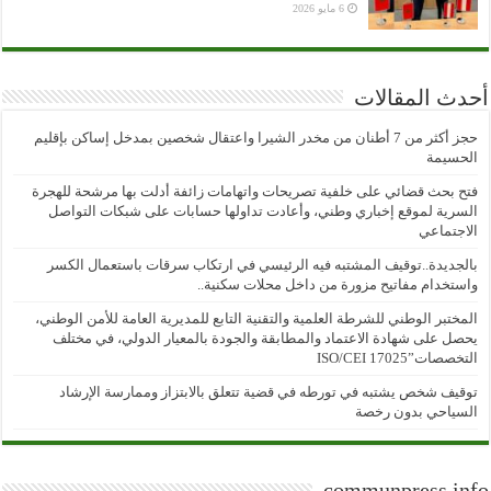
6 مايو 2026
أحدث المقالات
حجز أكثر من 7 أطنان من مخدر الشيرا واعتقال شخصين بمدخل إساكن بإقليم
الحسيمة
فتح بحث قضائي على خلفية تصريحات واتهامات زائفة أدلت بها مرشحة للهجرة
السرية لموقع إخباري وطني، وأعادت تداولها حسابات على شبكات التواصل
الاجتماعي
بالجديدة..توقيف المشتبه فيه الرئيسي في ارتكاب سرقات باستعمال الكسر
واستخدام مفاتيح مزورة من داخل محلات سكنية..
المختبر الوطني للشرطة العلمية والتقنية التابع للمديرية العامة للأمن الوطني،
يحصل على شهادة الاعتماد والمطابقة والجودة بالمعيار الدولي، في مختلف
التخصصات”ISO/CEI 17025
توقيف شخص يشتبه في تورطه في قضية تتعلق بالابتزاز وممارسة الإرشاد
السياحي بدون رخصة
communpress.info