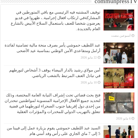
communpressTV
توقيف المشتبه فيه الرئيسي مع باقي المتورطين في
المشاركةفي ارتكاب افعال إجرامية..، ظهروا في فديو
يعرضون شخصا للعنف باستعمال السلاح الأبيض بالشارع
العام بالجديدة..
‏أسبوعين مضت
عبد اللطيف حموشي يأمر بصرف منحة مالية تضامنية لفائدة
أرامل ومتقاعدي الأمن الوطني بمناسبة عيد الأضحى
22 مايو 2026
أمن مولاي رشيد بالدار البيضاء يوقف 3 أشخاص لتورطهم
في تبادل العنف المرتبط بالشغب الرياضي.
10 مايو 2026
فتح بحث قضائي تحت إشراف النيابة العامة المختصة، وذلك
لتحديد جميع الأفعال الإجرامية المنسوبة لمواطنتين تنحدران
من إحدى دول إفريقيا جنوب الصحراء لتورطهما في قضية
تتعلق بالتهريب الدولي للمخدرات والمؤثرات العقلية
6 مايو 2026
السيد عبد اللطيف حموشي يقوم بزيارة عمل إلى فيينا من
5 إلى 7 ماي الجاري على رأس وفد أمني هام