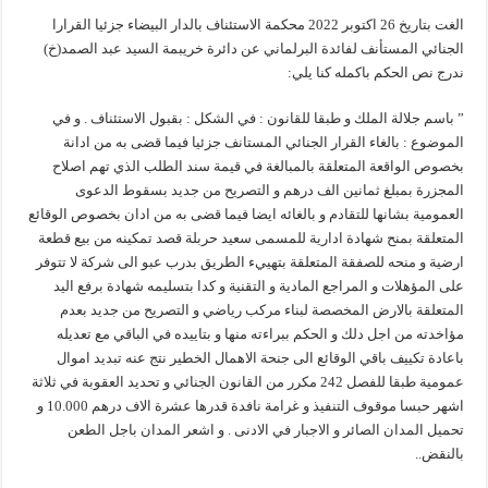
الغت بتاريخ 26 اكتوبر 2022 محكمة الاستئناف بالدار البيضاء جزئيا القرارا
الجنائي المستأنف لفائدة البرلماني عن دائرة خريبمة السيد عبد الصمد(خ)
ندرج نص الحكم باكمله كنا يلي:
” باسم جلالة الملك و طبقا للقانون : في الشكل : بقبول الاستئناف . و في
الموضوع : بالغاء القرار الجنائي المستانف جزئيا فيما قضى به من ادانة
بخصوص الواقعة المتعلقة بالمبالغة في قيمة سند الطلب الذي تهم اصلاح
المجزرة بمبلغ ثمانين الف درهم و التصريح من جديد بسقوط الدعوى
العمومية بشانها للتقادم و بالغائه ايضا فيما قضى به من ادان بخصوص الوقائع
المتعلقة بمنح شهادة ادارية للمسمى سعيد حربلة قصد تمكينه من بيع قطعة
ارضية و منحه للصفقة المتعلقة بتهييء الطريق بدرب عبو الى شركة لا تتوفر
على المؤهلات و المراجع المادية و التقنية و كدا بتسليمه شهادة برفع اليد
المتعلقة بالارض المخصصة لبناء مركب رياضي و التصريح من جديد بعدم
مؤاخدته من اجل دلك و الحكم ببراءته منها و بتاييده في الباقي مع تعديله
باعادة تكييف باقي الوقائع الى جنحة الاهمال الخطير نتج عنه تبديد اموال
عمومية طبقا للفصل 242 مكرر من القانون الجنائي و تحديد العقوبة في ثلاثة
اشهر حبسا موقوف التنفيذ و غرامة نافدة قدرها عشرة الاف درهم 10.000 و
تحميل المدان الصائر و الاجبار في الادنى . و اشعر المدان باجل الطعن
بالنقض..