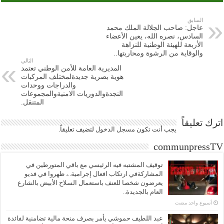
السابق
عاجل: صاحب الجلالة الملك محمد
السادس، نصره الله، يعين الأعضاء
الأربعة للهيئة الوطنية للنزاهة
والوقاية من الرشوة ومحاربتها..
التالي
المديرية العامة للأمن الوطني تعتمد
هوية بصرية جديدةلمختلف المركبات
والدراجات ووحدات
النجدةوالدوريات الامنيةوالمجموعات
المتنقل.
اترك تعليقاً
يجب أنت تكون
مسجل الدخول
لتضيف تعليقاً.
communpressTV
توقيف المشتبه فيه الرئيسي مع باقي المتورطين في
المشاركةفي ارتكاب افعال إجرامية..، ظهروا في فديو
يعرضون شخصا للعنف باستعمال السلاح الأبيض بالشارع
العام بالجديدة..
‏أسبوع واحد مضت
عبد اللطيف حموشي يأمر بصرف منحة مالية تضامنية لفائدة