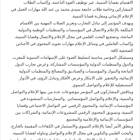
الاهتمام بقضايا التنمية، عبر توظيف القوة الناعمة، وإكساب الطلاب
المشاركين وخاصة طلاب جامعة سيدي محمد بن عبد الله مهارات العمل في
الإعلام الإنمائي ومقاربة قضايا التنمية.
ويهدف المؤتمر إلى تبادل التجارب وتعزيز الصلات المهنية بين الأقسام
المكلفة بالإعلام والاتصال في المؤسسات والمنظمات الوطنية والدولية
المانحة، وتشجيع البحث العلمي في مجال الإعلام والاتصال وقضايا التنمية،
وإكساب العاملين في وسائل الإعلام مهارات تجويد المحتوى في الأجناس
الصحفية كافة.
وسيشكل المؤتمر مناسبة لتسليط الضوء على الإسهامات التنموية للمغرب
والدول والمنظمات الدولية والمؤسسات المشاركة، وعرض تجارب الدول
المانحة والبنوك والمؤسسات والصناديق والمصالح والمنظمات الدولية
الإنمائية، والتحفيز على الابتكار وعرض الأفكار وتبادل الرؤى، في الأدوار
المستقبلية للإعلام والتواصل التنموي.
ويناقش المشاركون في المؤتمر موضوعات عدة من بينها الإعلام والتواصل
والتنمية، والإعلام والتواصل المؤسساتي.. والممارسات المنشودة في
المؤسسات الإنمائية، والمحتوى الرقمي عبر التواصل الاجتماعي وقضايا
التنمية، وتسويق المحتوى الرقمي للمشروعات الإنمائية، والشراكات بين
المؤسسات الإنمائية والإعلامية والمجتمع.
ويتعلق الأمر أيضا بالإعلام التنموي والاستثمار في الكفاءات المقيمة بالخارج،
والبحث العلمي والتكوين في مجال الإعلام والتواصل وتناوله لقضايا التنمية،
والتكوين المهني لطلبة الإعلام والتواصل في تناول قضايا التنمية، والممارسة