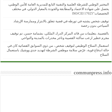
المختبر الوطني للشرطة العلمية والتقنية التابع للمديرية العامة للأمن الوطني،
يحصل على شهادة الاعتماد والمطابقة والجودة بالمعيار الدولي، في مختلف
التخصصات”ISO/CEI 17025
توقيف شخص يشتبه في تورطه في قضية تتعلق بالابتزاز وممارسة الإرشاد
السياحي بدون رخصة
بالقصيبة..بتعليمات من قائد المركز الدرك الملكي، بشمامة حسن، تم توقيف
مجرم خطير ارعب ساكنة القصيبة وتاجر مخدرات بالمدينة والنواحي
استعمال السلاح الوظيفي لتوقيف شخص ، من ذوي السوابق القضائية كان في
حالة اندفاع قوية، عرّض سلامة موظفي الشرطة لتهديد جدي ووشيك باستعمال
السلاح
communpress.info